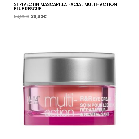
STRIVECTIN MASCARILLA FACIAL MULTI-ACTION
BLUE RESCUE
El
El
56,00
€
35,82
€
precio
precio
original
actual
era:
es:
56,00€.
35,82€.