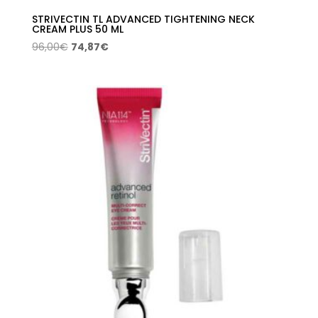
STRIVECTIN TL ADVANCED TIGHTENING NECK
CREAM PLUS 50 ML
El
El
96,00
€
74,87
€
precio
precio
original
actual
era:
es:
96,00€.
74,87€.