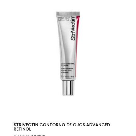
original
actual
era:
es:
37,00€.
23,55€.
STRIVECTIN CONTORNO DE OJOS ADVANCED
RETINOL