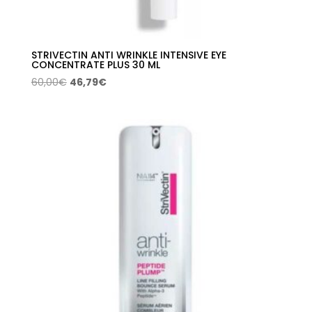
STRIVECTIN ANTI WRINKLE INTENSIVE EYE
CONCENTRATE PLUS 30 ML
El
El
60,00
€
46,79
€
precio
precio
original
actual
era:
es:
60,00€.
46,79€.