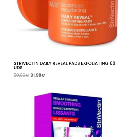
STRIVECTIN DAILY REVEAL PADS EXFOLIATING 60
UDS
El
El
50,00
€
31,98
€
precio
precio
original
actual
era:
es:
50,00€.
31,98€.