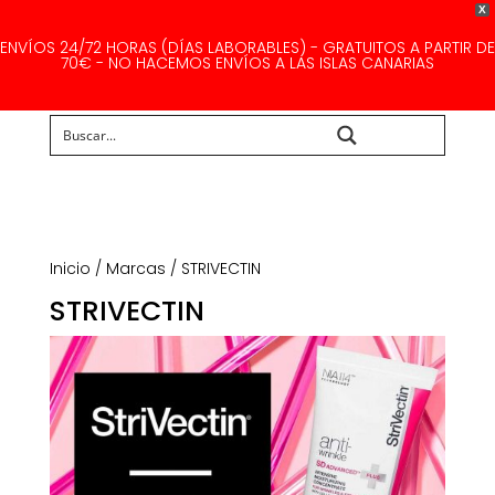
X
ENVÍOS 24/72 HORAS (DÍAS LABORABLES) - GRATUITOS A PARTIR DE
70€ - NO HACEMOS ENVÍOS A LAS ISLAS CANARIAS
Buscar...
Inicio
/
Marcas
/ STRIVECTIN
STRIVECTIN