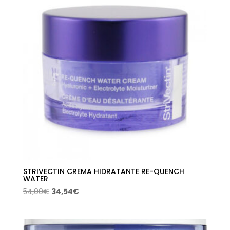
STRIVECTIN CREMA HIDRATANTE RE-QUENCH
WATER
El
El
54,00
€
34,54
€
precio
precio
original
actual
era:
es: