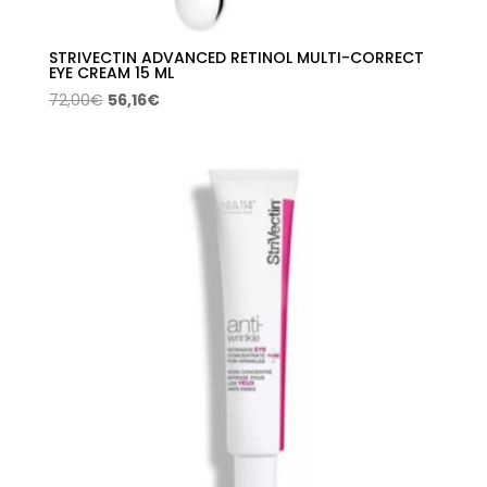
STRIVECTIN ADVANCED RETINOL MULTI-CORRECT
EYE CREAM 15 ML
El
El
72,00
€
56,16
€
precio
precio
original
actual
era:
es:
72,00€.
56,16€.