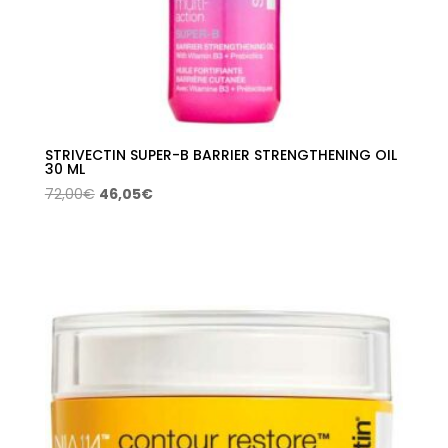
STRIVECTIN SUPER-B BARRIER STRENGTHENING OIL
30 ML
El
El
72,00
€
46,05
€
precio
precio
original
actual
era:
es:
72,00€.
46,05€.