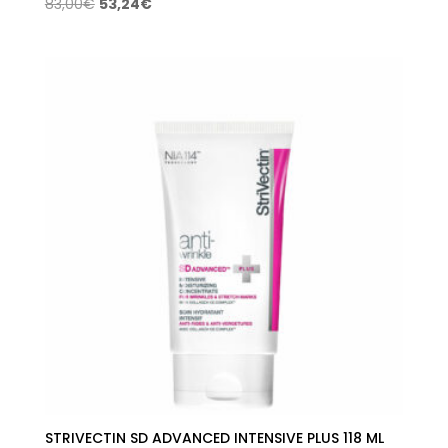
El
El
83,00
€
53,24
€
precio
precio
original
actual
era:
es:
83,00€.
53,24€.
STRIVECTIN SD ADVANCED INTENSIVE PLUS 118 ML