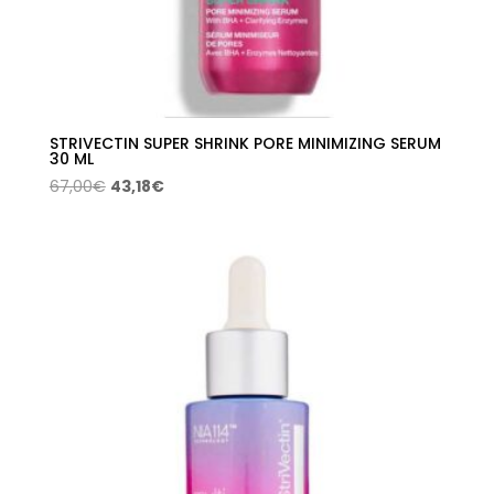
STRIVECTIN SUPER SHRINK PORE MINIMIZING SERUM
30 ML
El
El
67,00
€
43,18
€
precio
precio
original
actual
era:
es:
67,00€.
43,18€.