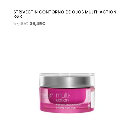
STRIVECTIN CONTORNO DE OJOS MULTI-ACTION
R&R
El
El
57,00
€
36,45
€
precio
precio
original
actual
era:
es:
57,00€.
36,45€.