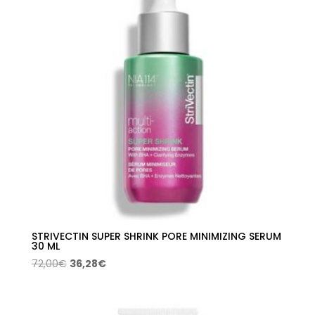
STRIVECTIN SUPER SHRINK PORE MINIMIZING SERUM
30 ML
El
El
72,00
€
36,28
€
precio
precio
original
actual
era:
es: