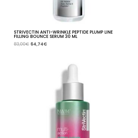
STRIVECTIN ANTI-WRINKLE PEPTIDE PLUMP LINE
FILLING BOUNCE SERUM 30 ML
El
El
83,00
€
64,74
€
precio
precio
original
actual
era:
es:
83,00€.
64,74€.