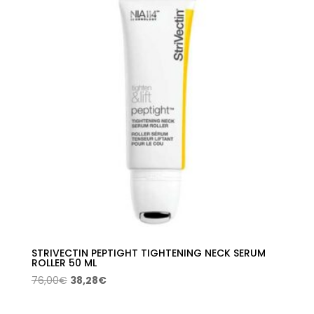
72,00€.
36,28€.
STRIVECTIN PEPTIGHT TIGHTENING NECK SERUM
ROLLER 50 ML
El
El
76,00
€
38,28
€
precio
precio
original
actual