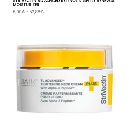
STRIVECTIN ADVANCED RETINOL NIGHTLY RENEWAL
MOISTURIZER
Rango
6,00
€
-
52,88
€
de
precios:
desde
6,00€
hasta
52,88€