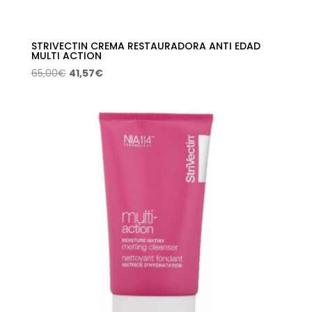
STRIVECTIN CREMA RESTAURADORA ANTI EDAD
MULTI ACTION
El
El
65,00
€
41,57
€
precio
precio
original
actual
era:
es:
65,00€.
41,57€.