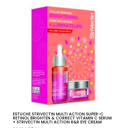
original
actual
era:
es:
82,00€.
41,31€.
ESTUCHE STRIVECTIN MULTI ACTION SUPER-C
RETINOL BRIGHTEN & CORRECT VITAMIN C SERUM
+ STRIVECTIN MULTI ACTION R&R EYE CREAM