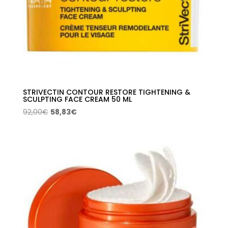
STRIVECTIN CONTOUR RESTORE TIGHTENING &
SCULPTING FACE CREAM 50 ML
El
El
92,00
€
58,83
€
precio
precio
original
actual
era:
es:
92,00€.
58,83€.