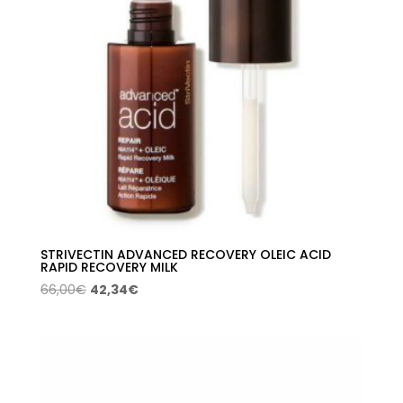
STRIVECTIN ADVANCED RECOVERY OLEIC ACID
RAPID RECOVERY MILK
El
El
66,00
€
42,34
€
precio
precio
original
actual
era:
es:
66,00€.
42,34€.