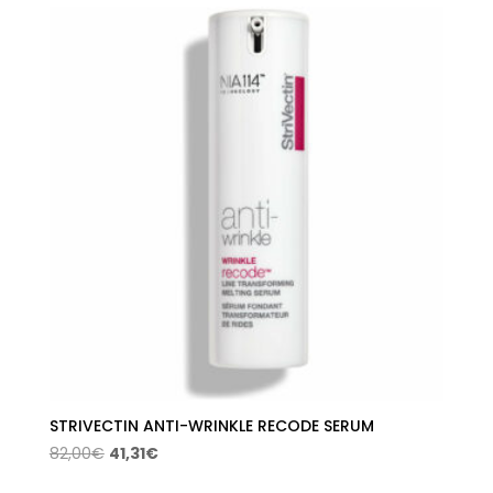
era:
es:
76,00€.
38,28€.
STRIVECTIN ANTI-WRINKLE RECODE SERUM
El
El
82,00
€
41,31
€
precio
precio