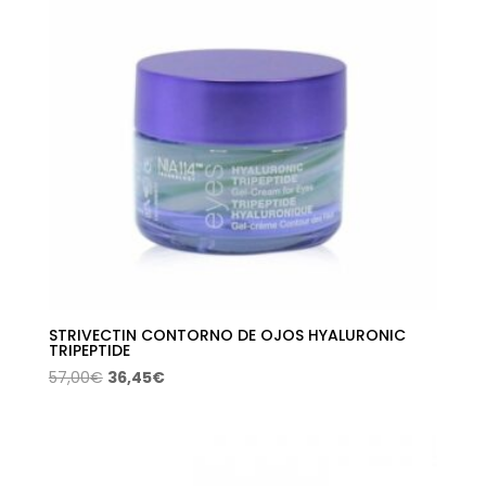
STRIVECTIN CONTORNO DE OJOS HYALURONIC
TRIPEPTIDE
El
El
57,00
€
36,45
€
precio
precio
original
actual
era:
es:
57,00€.
36,45€.