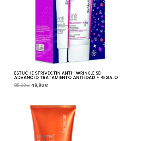
ESTUCHE STRIVECTIN ANTI- WRINKLE SD
ADVANCED TRATAMIENTO ANTIEDAD + REGALO
El
El
85,00
€
49,90
€
precio
precio
original
actual
era:
es:
85,00€.
49,90€.