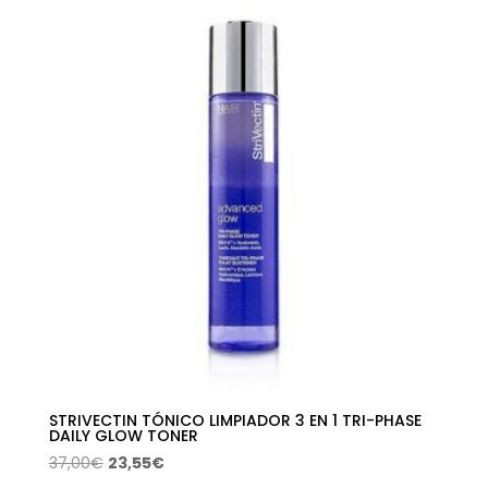
era:
es:
72,00€.
46,05€.
STRIVECTIN TÓNICO LIMPIADOR 3 EN 1 TRI-PHASE
DAILY GLOW TONER
El
El
37,00
€
23,55
€
precio
precio