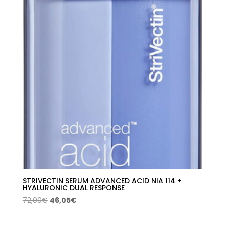
54,00€.
34,54€.
STRIVECTIN SERUM ADVANCED ACID NIA 114 +
HYALURONIC DUAL RESPONSE
El
El
72,00
€
46,05
€
precio
precio
original
actual