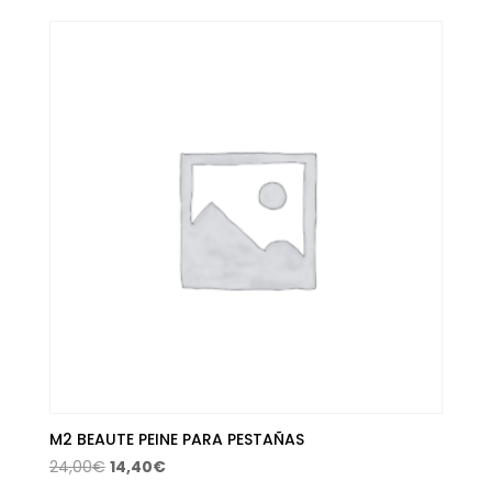
original
actual
era:
es:
55,00€.
34,33€.
M2 BEAUTE PEINE PARA PESTAÑAS
El
El
24,00
€
14,40
€
precio
precio