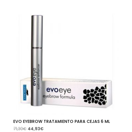
original
actual
era:
es:
24,00€.
14,40€.
EVO EYEBROW TRATAMIENTO PARA CEJAS 6 ML
El
El
71,30
€
44,93
€