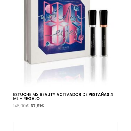
ESTUCHE M2 BEAUTY ACTIVADOR DE PESTAÑAS 4
ML + REGALO
El
El
145,00
€
67,91
€
precio
precio
original
actual
era:
es: