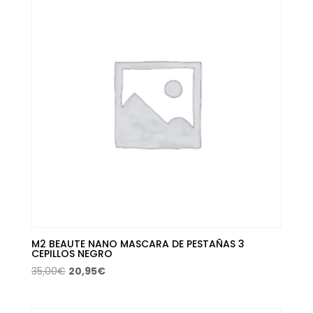
145,00€.
67,91€.
M2 BEAUTE NANO MASCARA DE PESTAÑAS 3
CEPILLOS NEGRO
El
El
35,00
€
20,95
€
precio
precio
original
actual