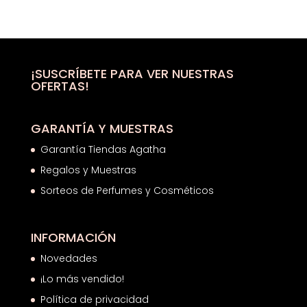
precio
precio
original
actual
era:
es:
71,30€.
44,93€.
¡SUSCRÍBETE PARA VER NUESTRAS
OFERTAS!
GARANTÍA Y MUESTRAS
Garantía Tiendas Agatha
Regalos y Muestras
Sorteos de Perfumes y Cosméticos
INFORMACIÓN
Novedades
¡Lo más vendido!
Política de privacidad