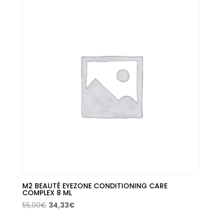
era:
es:
35,00€.
20,95€.
M2 BEAUTÉ EYEZONE CONDITIONING CARE
COMPLEX 8 ML
El
El
55,00
€
34,33
€
precio
precio