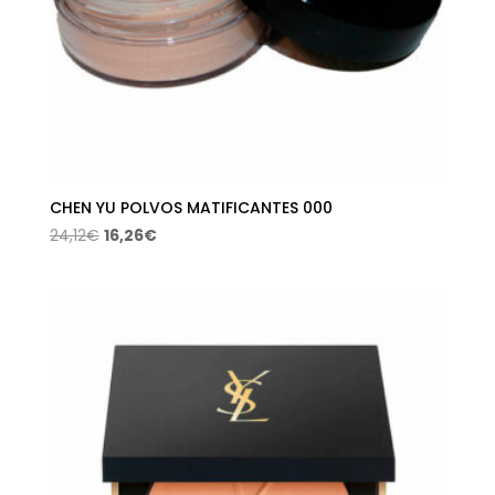
CHEN YU POLVOS MATIFICANTES 000
El
El
24,12
€
16,26
€
precio
precio
original
actual
era:
es:
24,12€.
16,26€.