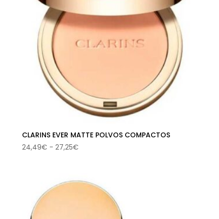
CLARINS EVER MATTE POLVOS COMPACTOS
Rango
24,49
€
-
27,25
€
de
precios:
desde
24,49€
hasta
27,25€