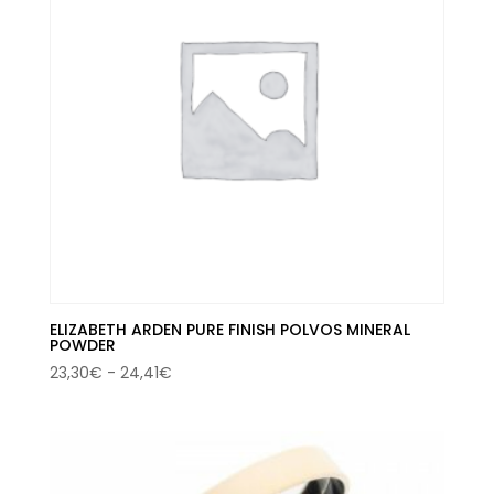
30,61€
ELIZABETH ARDEN PURE FINISH POLVOS MINERAL
POWDER
Rango
23,30
€
-
24,41
€
de
precios:
desde
23,30€