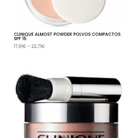
CLINIQUE ALMOST POWDER POLVOS COMPACTOS
SPF 15
Rango
17,61
€
-
22,71
€
de
precios:
desde
17,61€
hasta
22,71€