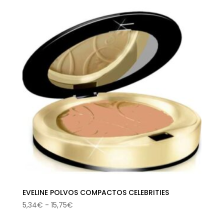
desde
17,92€
hasta
18,04€
EVELINE POLVOS COMPACTOS CELEBRITIES
Rango
5,34
€
-
15,75
€
de