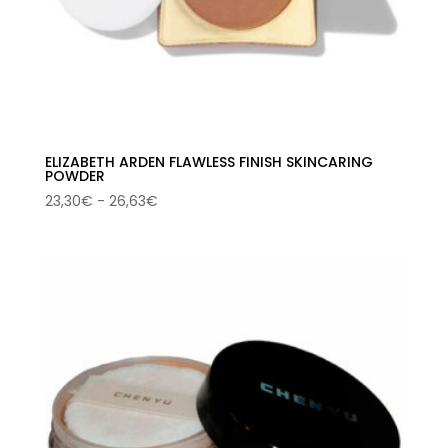
ELIZABETH ARDEN FLAWLESS FINISH SKINCARING
POWDER
Rango
23,30
€
-
26,63
€
de
precios:
desde
23,30€
hasta
26,63€