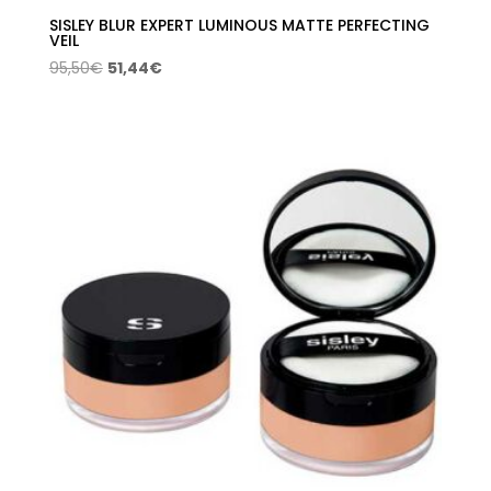
SISLEY BLUR EXPERT LUMINOUS MATTE PERFECTING
VEIL
El
El
95,50
€
51,44
€
precio
precio
original
actual
era:
es:
95,50€.
51,44€.