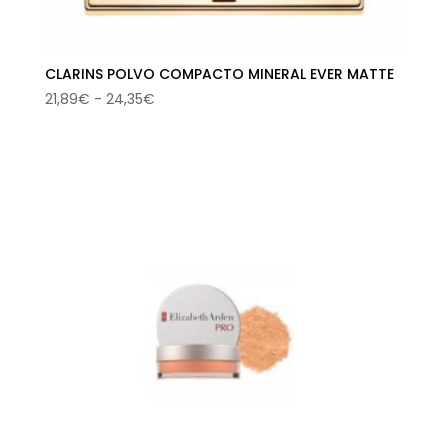
CLARINS POLVO COMPACTO MINERAL EVER MATTE
Rango
21,89
€
-
24,35
€
de
precios:
desde
21,89€
hasta
24,35€