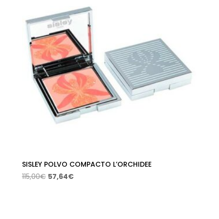
hasta
72,79€
SISLEY POLVO COMPACTO L’ORCHIDEE
El
El
115,00
€
57,64
€
precio
precio
original
actual
era:
es: