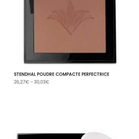
STENDHAL POUDRE COMPACTE PERFECTRICE
Rango
26,27
€
-
30,03
€
de
precios:
desde
26,27€
hasta
30,03€