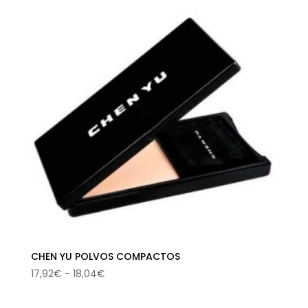
era:
es:
17,90€.
10,35€.
CHEN YU POLVOS COMPACTOS
Rango
17,92
€
-
18,04
€
de
precios: