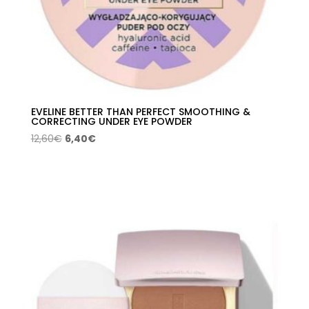
EVELINE BETTER THAN PERFECT SMOOTHING &
CORRECTING UNDER EYE POWDER
El
El
12,60
€
6,40
€
precio
precio
original
actual
era:
es:
12,60€.
6,40€.