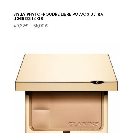
SISLEY PHYTO-POUDRE LIBRE POLVOS ULTRA
LIGEROS 12 GR
Rango
49,62
€
-
65,09
€
de
precios:
desde
49,62€
hasta
65,09€