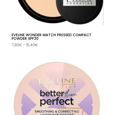
EVELINE WONDER MATCH PRESSED COMPACT
POWDER SPF30
Rango
7,83
€
-
15,40
€
de
precios:
desde
7,83€
hasta
15,40€