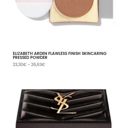
ELIZABETH ARDEN FLAWLESS FINISH SKINCARING
PRESSED POWDER
Rango
23,30
€
-
26,63
€
de
precios:
desde
23,30€
hasta
26,63€