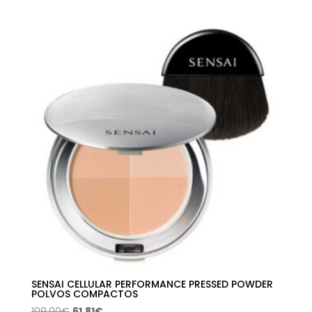
precios:
desde
3,25€
hasta
9,60€
SENSAI CELLULAR PERFORMANCE PRESSED POWDER
POLVOS COMPACTOS
El
El
109,00
€
61,81
€