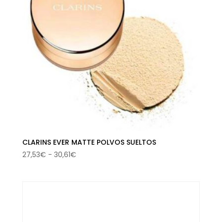
CLARINS EVER MATTE POLVOS SUELTOS
Rango
27,53
€
-
30,61
€
de
precios:
desde
27,53€
hasta