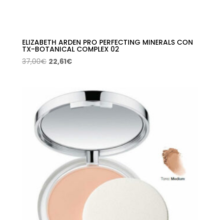
ELIZABETH ARDEN PRO PERFECTING MINERALS CON
TX-BOTANICAL COMPLEX 02
El
El
37,00
€
22,61
€
precio
precio
original
actual
era:
es:
37,00€.
22,61€.