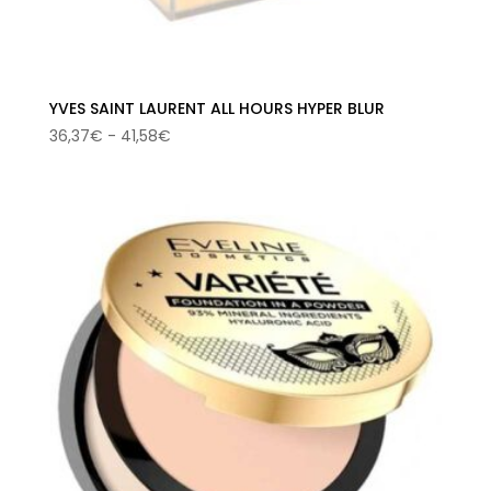
YVES SAINT LAURENT ALL HOURS HYPER BLUR
Rango
36,37
€
-
41,58
€
de
precios:
desde
36,37€
hasta
41,58€