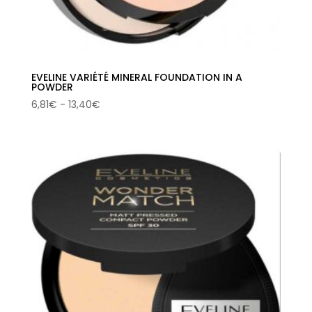
EVELINE VARIÉTÉ MINERAL FOUNDATION IN A
POWDER
Rango
6,81
€
-
13,40
€
de
precios:
desde
6,81€
hasta
13,40€