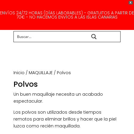
X
ENVÍOS 24/72 HORAS (DÍAS LABORABLES) - GRATUITOS A PARTIR DE
70€ - NO HACEMOS ENVÍOS A LAS ISLAS CANARIAS
Buscar...
Inicio
/
MAQUILLAJE
/ Polvos
Polvos
Un buen maquillaje necesita un acabado
espectacular.
Los polvos son utilizados desde tiempos
remotos para eliminar brillos y hacer que la piel
luzca como recién maquillada.