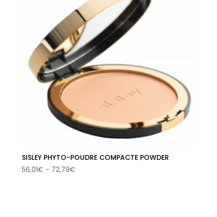
hasta
24,41€
SISLEY PHYTO-POUDRE COMPACTE POWDER
Rango
56,01
€
-
72,79
€
de
precios:
desde
56,01€