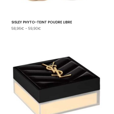
SISLEY PHYTO-TEINT POUDRE LIBRE
Rango
58,96
€
-
59,90
€
de
precios:
desde
58,96€
hasta
59,90€