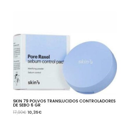
115,00€.
57,64€.
SKIN 79 POLVOS TRANSLUCIDOS CONTROLADORES
DE SEBO 6 GR
El
El
17,90
€
10,35
€
precio
precio
original
actual