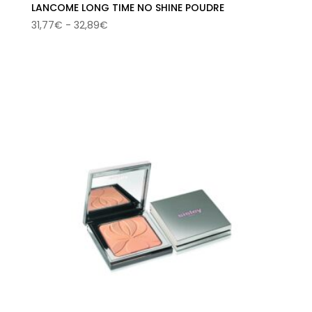
LANCOME LONG TIME NO SHINE POUDRE
Rango
31,77
€
-
32,89
€
de
precios:
desde
31,77€
hasta
32,89€