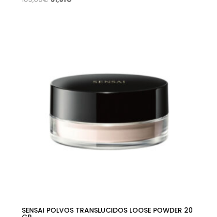
precio
precio
original
actual
era:
es:
109,00€.
61,81€.
SENSAI POLVOS TRANSLUCIDOS LOOSE POWDER 20
GR