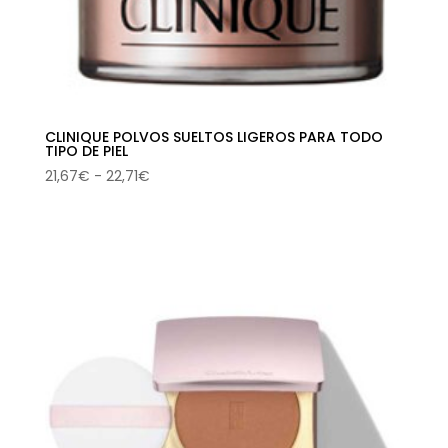
CLINIQUE POLVOS SUELTOS LIGEROS PARA TODO
TIPO DE PIEL
Rango
21,67
€
-
22,71
€
de
precios:
desde
21,67€
hasta
22,71€