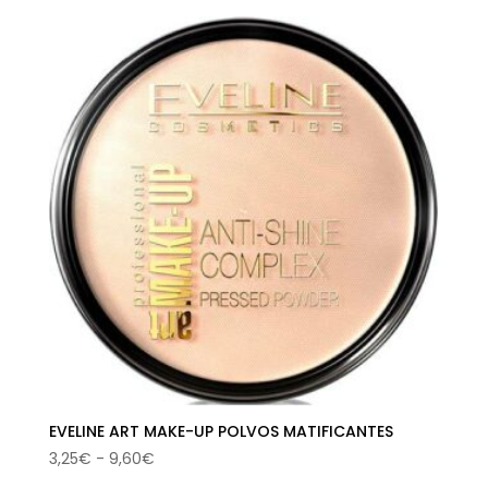
precios:
desde
5,34€
hasta
15,75€
EVELINE ART MAKE-UP POLVOS MATIFICANTES
Rango
3,25
€
-
9,60
€
de