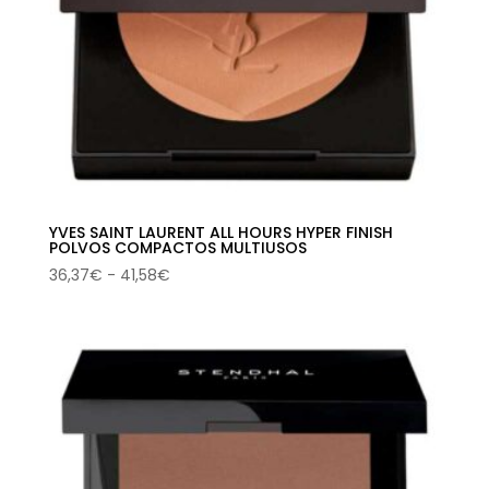
YVES SAINT LAURENT ALL HOURS HYPER FINISH
POLVOS COMPACTOS MULTIUSOS
Rango
36,37
€
-
41,58
€
de
precios:
desde
36,37€
hasta
41,58€