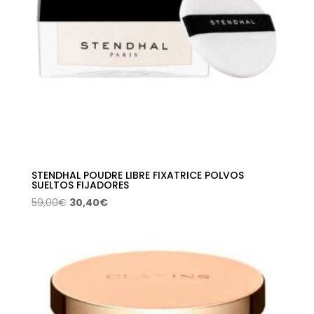
STENDHAL POUDRE LIBRE FIXATRICE POLVOS
SUELTOS FIJADORES
El
El
59,00
€
30,40
€
precio
precio
original
actual
era:
es:
59,00€.
30,40€.