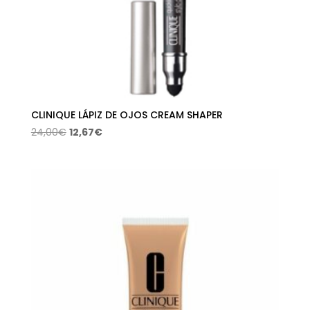
CLINIQUE LÁPIZ DE OJOS CREAM SHAPER
El
El
24,00
€
12,67
€
precio
precio
original
actual
era:
es:
24,00€.
12,67€.