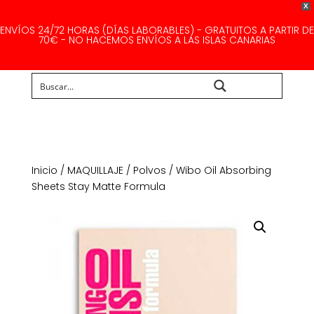
X
ENVÍOS 24/72 HORAS (DÍAS LABORABLES) - GRATUITOS A PARTIR DE
70€ - NO HACEMOS ENVÍOS A LAS ISLAS CANARIAS
Buscar...
Inicio
/
MAQUILLAJE
/
Polvos
/ Wibo Oil Absorbing
Sheets Stay Matte Formula