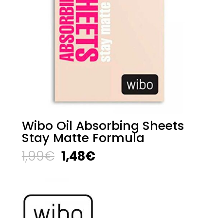
Wibo Oil Absorbing Sheets
Stay Matte Formula
El
El
1,99
€
1,48
€
precio
precio
original
actual
era:
es:
1,99€.
1,48€.