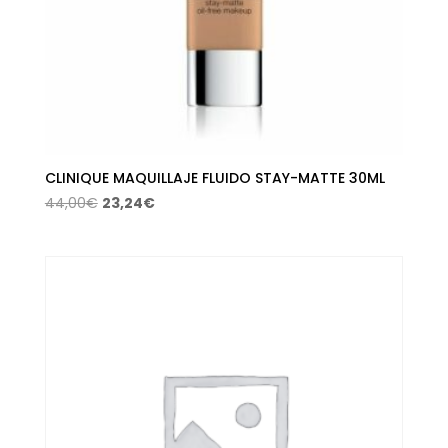
CLINIQUE MAQUILLAJE FLUIDO STAY-MATTE 30ML
El
El
44,00
€
23,24
€
precio
precio
original
actual
era:
es:
44,00€.
23,24€.