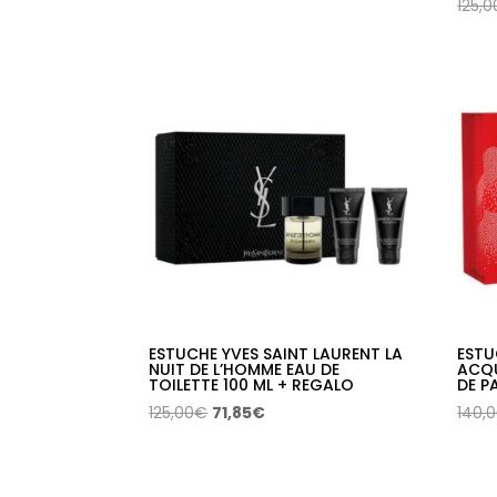
125,0
precio
precio
original
actual
era:
es:
156,18€.
86,49€.
ESTUCHE YVES SAINT LAURENT LA
ESTU
NUIT DE L’HOMME EAU DE
ACQU
TOILETTE 100 ML + REGALO
DE P
El
El
125,00
€
71,85
€
140,
precio
precio
original
actual
era:
es: