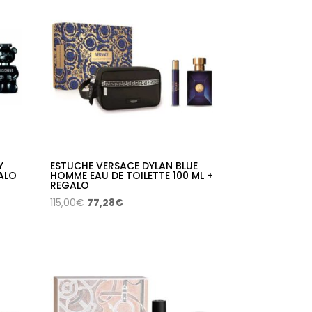
125,00€.
69,70€.
Y
ESTUCHE VERSACE DYLAN BLUE
GALO
HOMME EAU DE TOILETTE 100 ML +
REGALO
El
El
115,00
€
77,28
€
precio
precio
original
actual
era:
es:
115,00€.
77,28€.