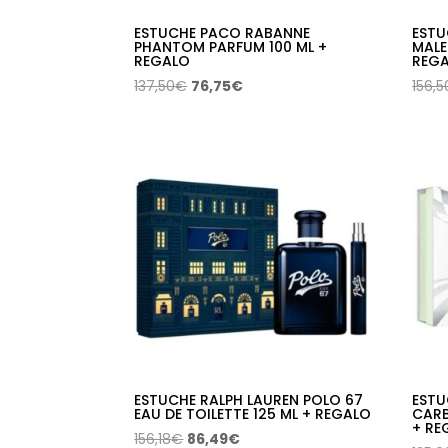
ESTUCHE PACO RABANNE
ESTU
PHANTOM PARFUM 100 ML +
MALE
REGALO
REG
El
El
137,50
€
76,75
€
156,5
precio
precio
original
actual
era:
es:
137,50€.
76,75€.
ESTUCHE RALPH LAUREN POLO 67
ESTU
EAU DE TOILETTE 125 ML + REGALO
CARB
+ RE
El
El
156,18
€
86,49
€