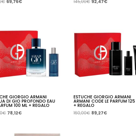
El
El
El
El
0
€
69,76
€
145,00
€
92,47
€
precio
precio
precio
precio
original
actual
original
actual
era:
es:
era:
es:
125,00€.
69,76€.
145,00€.
92,47€.
CHE GIORGIO ARMANI
ESTUCHE GIORGIO ARMANI
A DI GIO PROFONDO EAU
ARMANI CODE LE PARFUM 125
ARFUM 100 ML + REGALO
+ REGALO
El
El
El
El
00
€
78,12
€
160,00
€
89,27
€
precio
precio
precio
precio
original
actual
original
actual
era:
es:
era:
es: