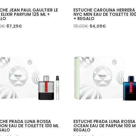
CHE JEAN PAUL GAULTIER LE
ESTUCHE CAROLINA HERRERA 
 ELIXIR PARFUM 125 ML +
NYC MEN EAU DE TOILETTE 10
ALO
+ REGALO
El
El
El
El
0
€
87,25
€
115,00
€
64,05
€
precio
precio
precio
precio
original
actual
original
actual
era:
es:
era:
es:
156,50€.
87,25€.
115,00€.
64,05€.
CHE PRADA LUNA ROSSA
ESTUCHE PRADA LUNA ROSSA
ON EAU DE TOILETTE 100 ML
OCEAN EAU DE PARFUM 100 M
GALO
REGALO