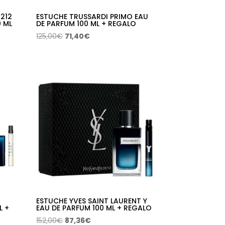
212
ESTUCHE TRUSSARDI PRIMO EAU
0 ML
DE PARFUM 100 ML + REGALO
El
El
125,00
€
71,40
€
precio
precio
original
actual
era:
es:
125,00€.
71,40€.
ESTUCHE YVES SAINT LAURENT Y
L +
EAU DE PARFUM 100 ML + REGALO
El
El
152,00
€
87,36
€