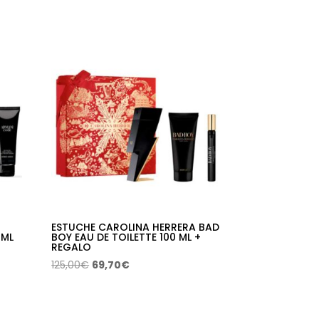
precio
precio
original
actual
era:
es:
152,00€.
87,36€.
ESTUCHE CAROLINA HERRERA BAD
 ML
BOY EAU DE TOILETTE 100 ML +
REGALO
El
El
125,00
€
69,70
€
precio
precio
original
actual
era:
es: