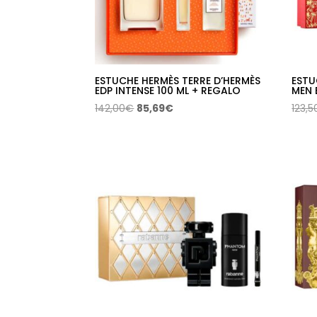
ESTUCHE HERMÈS TERRE D’HERMÈS
ESTU
EDP INTENSE 100 ML + REGALO
MEN 
El
El
142,00
€
85,69
€
123,5
precio
precio
original
actual
era:
es:
142,00€.
85,69€.