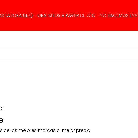
AS LABORABLES) - GRATUITOS A PARTIR DE 70€ - NO HACEMOS ENVÍ
re
e
s de las mejores marcas al mejor precio.