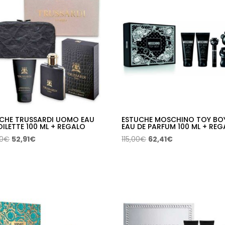
140,00€.
78,12€.
160,00€.
89,27€.
CHE TRUSSARDI UOMO EAU
ESTUCHE MOSCHINO TOY BO
OILETTE 100 ML + REGALO
EAU DE PARFUM 100 ML + RE
El
El
El
El
00
€
52,91
€
115,00
€
62,41
€
precio
precio
precio
precio
original
actual
original
actual
era:
es:
era:
es:
109,00€.
52,91€.
115,00€.
62,41€.