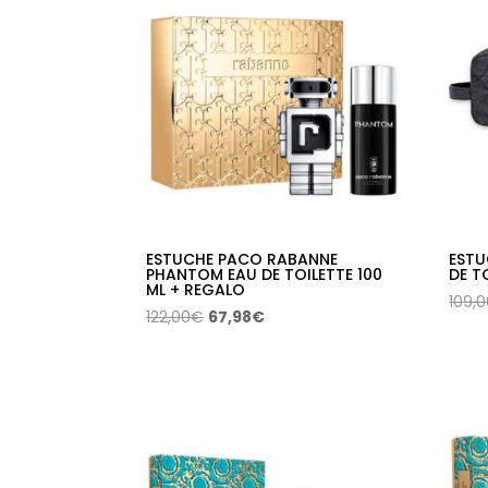
125,00€.
71,85€.
ESTUCHE PACO RABANNE
ESTU
PHANTOM EAU DE TOILETTE 100
DE T
ML + REGALO
109,
El
El
122,00
€
67,98
€
precio
precio
original
actual
era:
es:
122,00€.
67,98€.