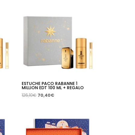
original
actual
era:
es:
99,50€.
55,51€.
ESTUCHE PACO RABANNE 1
MILLION EDT 100 ML + REGALO
El
El
126,10
€
70,40
€
precio
precio
original
actual
era:
es:
126,10€.
70,40€.