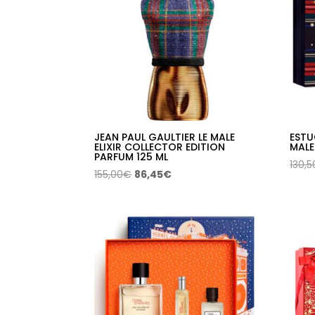
JEAN PAUL GAULTIER LE MALE
ESTU
ELIXIR COLLECTOR EDITION
MALE
PARFUM 125 ML
130,5
El
El
155,00
€
86,45
€
precio
precio
original
actual
era:
es:
155,00€.
86,45€.