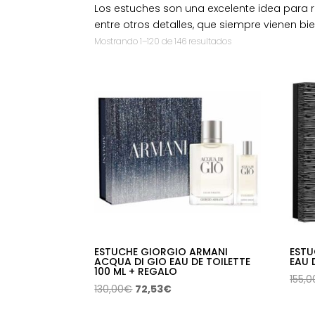
Los estuches son una excelente idea para 
entre otros detalles, que siempre vienen bie
Ordenado
Mostrando 1–120 de 146 resultados
por
los
últimos
ESTUCHE GIORGIO ARMANI
ESTU
ACQUA DI GIO EAU DE TOILETTE
EAU 
100 ML + REGALO
155,0
El
El
130,00
€
72,53
€
precio
precio