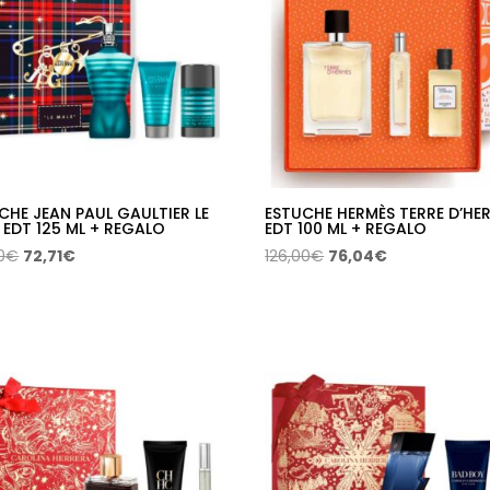
CHE JEAN PAUL GAULTIER LE
ESTUCHE HERMÈS TERRE D’HE
 EDT 125 ML + REGALO
EDT 100 ML + REGALO
El
El
El
El
0
€
72,71
€
126,00
€
76,04
€
precio
precio
precio
precio
original
actual
original
actual
era:
es:
era:
es:
130,50€.
72,71€.
126,00€.
76,04€.