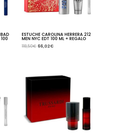
 BAD
ESTUCHE CAROLINA HERRERA 212
 100
MEN NYC EDT 100 ML + REGALO
El
El
118,50
€
66,02
€
precio
precio
original
actual
era:
es:
118,50€.
66,02€.