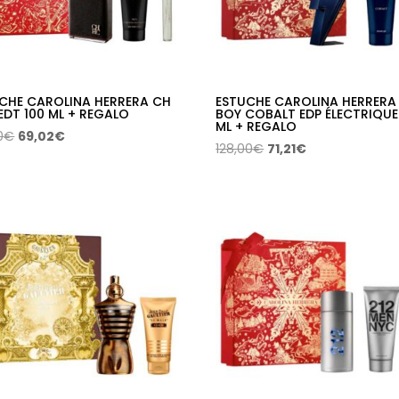
CHE CAROLINA HERRERA CH
ESTUCHE CAROLINA HERRERA
EDT 100 ML + REGALO
BOY COBALT EDP ÉLECTRIQUE
ML + REGALO
El
El
0
€
69,02
€
El
El
128,00
€
71,21
€
precio
precio
precio
precio
original
actual
original
actual
era:
es:
era:
es:
123,50€.
69,02€.
128,00€.
71,21€.