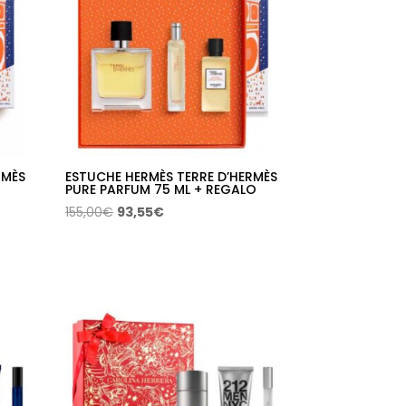
RMÈS
ESTUCHE HERMÈS TERRE D’HERMÈS
PURE PARFUM 75 ML + REGALO
El
El
155,00
€
93,55
€
precio
precio
original
actual
era:
es:
155,00€.
93,55€.