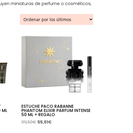
cluyen miniaturas de perfume o cosméticos,
T
ESTUCHE PACO RABANNE
0 ML
PHANTOM ELIXIR PARFUM INTENSE
50 ML + REGALO
El
El
99,50
€
55,51
€
precio
precio