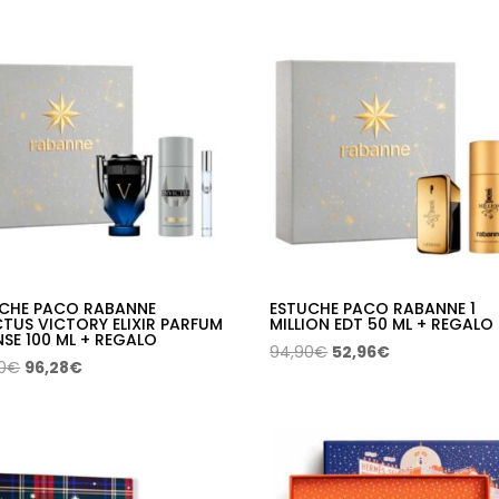
original
actual
era:
es:
era:
es:
155,00€.
89,09€.
132,00€.
75,87€.
CHE PACO RABANNE
ESTUCHE PACO RABANNE 1
CTUS VICTORY ELIXIR PARFUM
MILLION EDT 50 ML + REGALO
NSE 100 ML + REGALO
El
El
94,90
€
52,96
€
El
El
0
€
96,28
€
precio
precio
precio
precio
original
actual
original
actual
era:
es:
era:
es:
94,90€.
52,96€.
150,90€.
96,28€.