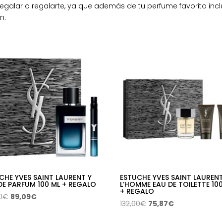
regalar o regalarte, ya que además de tu perfume favorito in
n.
CHE YVES SAINT LAURENT Y
ESTUCHE YVES SAINT LAUREN
DE PARFUM 100 ML + REGALO
L’HOMME EAU DE TOILETTE 10
+ REGALO
El
El
0
€
89,09
€
El
El
132,00
€
75,87
€
precio
precio
precio
precio
original
actual