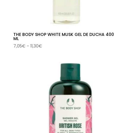
THE BODY SHOP WHITE MUSK GEL DE DUCHA 400
ML
Rango
7,05
€
-
11,30
€
de
precios:
desde
7,05€
hasta
11,30€