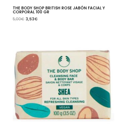
THE BODY SHOP BRITISH ROSE JABÓN FACIAL Y
CORPORAL 100 GR
El
El
5,00
€
3,53
€
precio
precio
original
actual
era:
es:
5,00€.
3,53€.