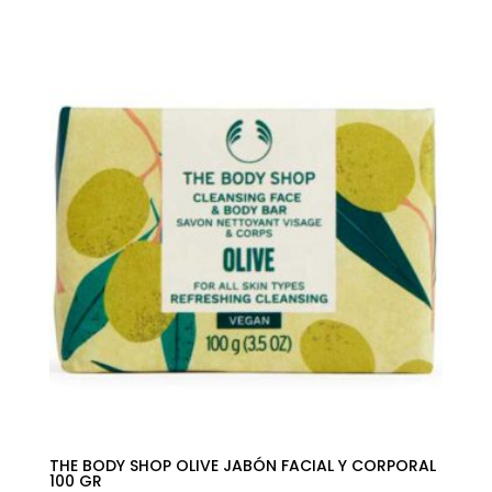
precio
precio
original
actual
era:
es:
5,00€.
3,53€.
THE BODY SHOP OLIVE JABÓN FACIAL Y CORPORAL
100 GR