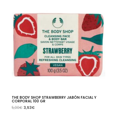
era:
es:
5,00€.
3,53€.
THE BODY SHOP STRAWBERRY JABÓN FACIAL Y
CORPORAL 100 GR
El
El
5,00
€
3,53
€
precio
precio