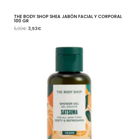
THE BODY SHOP SHEA JABÓN FACIAL Y CORPORAL
100 GR
El
El
5,00
€
3,53
€
precio
precio
original
actual
era:
es:
5,00€.
3,53€.