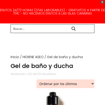
X
ENVÍOS 24/72 HORAS (DÍAS LABORABLES) - GRATUITOS A PARTIR DE
70€ - NO HACEMOS ENVÍOS A LAS ISLAS CANARIAS
Buscar...
Inicio
/
HIGIENE ASEO
/ Gel de baño y ducha
Gel de baño y ducha
Ordenado
Mostrando 1–120 de 133 resultados
por
los
últimos