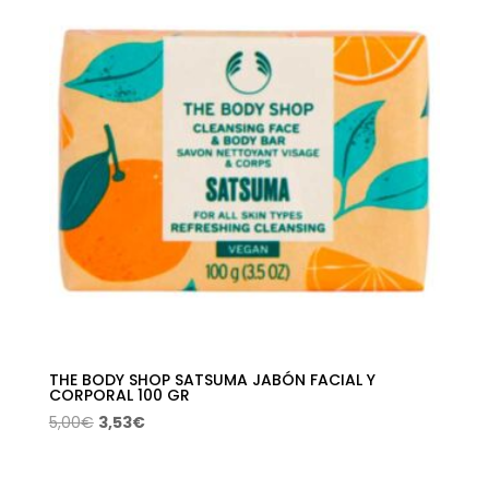
5,00€.
3,53€.
THE BODY SHOP SATSUMA JABÓN FACIAL Y
CORPORAL 100 GR
El
El
5,00
€
3,53
€
precio
precio
original
actual