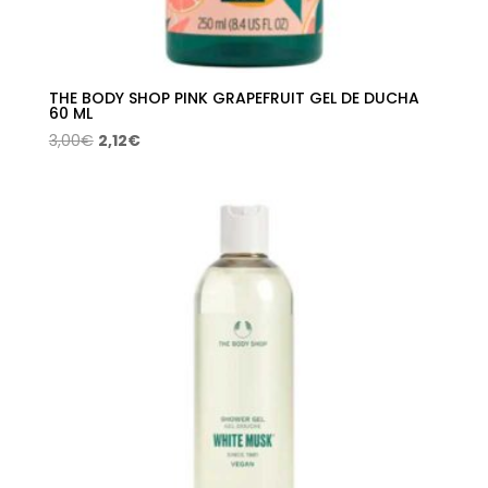
THE BODY SHOP PINK GRAPEFRUIT GEL DE DUCHA
60 ML
El
El
3,00
€
2,12
€
precio
precio
original
actual
era:
es:
3,00€.
2,12€.