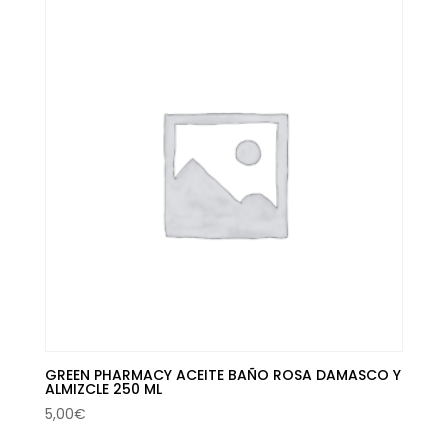
era:
es:
18,00€.
11,56€.
GREEN PHARMACY ACEITE BAÑO ROSA DAMASCO Y
ALMIZCLE 250 ML
5,00
€