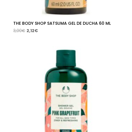
THE BODY SHOP SATSUMA GEL DE DUCHA 60 ML
El
El
3,00
€
2,12
€
precio
precio
original
actual
era:
es:
3,00€.
2,12€.