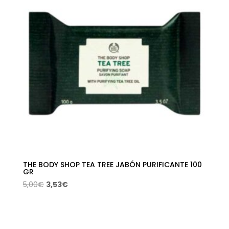
THE BODY SHOP TEA TREE JABÓN PURIFICANTE 100
GR
El
El
5,00
€
3,53
€
precio
precio
original
actual
era:
es: