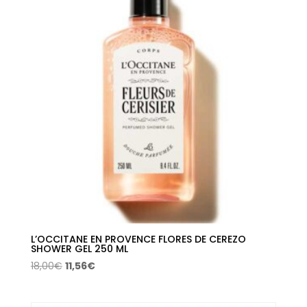
18,00€.
11,56€.
L’OCCITANE EN PROVENCE FLORES DE CEREZO
SHOWER GEL 250 ML
El
El
18,00
€
11,56
€
precio
precio
original
actual