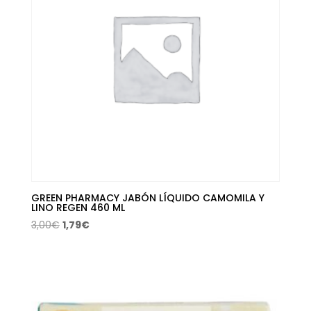
GREEN PHARMACY JABÓN LÍQUIDO CAMOMILA Y
LINO REGEN 460 ML
El
El
3,00
€
1,79
€
precio
precio
original
actual
era:
es:
3,00€.
1,79€.