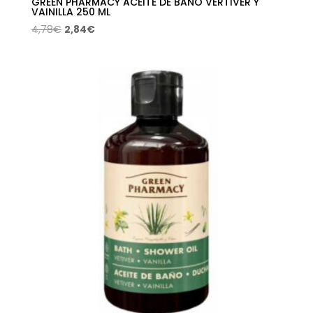
GREEN PHARMACY ACEITE DE BAÑO VERTIVER Y
VAINILLA 250 ML
El
El
4,78
€
2,84
€
precio
precio
original
actual
era:
es:
4,78€.
2,84€.