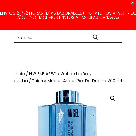
X
ENVÍOS 24/72 HORAS (DÍAS LABORABLES) - GRATUITOS A PARTIR DE
70€ - NO HACEMOS ENVÍOS A LAS ISLAS CANARIAS
Buscar...
Inicio
/
HIGIENE ASEO
/
Gel de baño y
ducha
/ Thierry Mugler Angel Gel De Ducha 200 ml