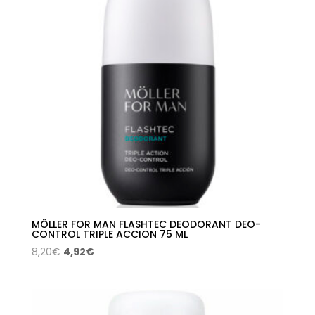
MÖLLER FOR MAN FLASHTEC DEODORANT DEO-
CONTROL TRIPLE ACCION 75 ML
El
El
8,20
€
4,92
€
precio
precio
original
actual
era:
es: