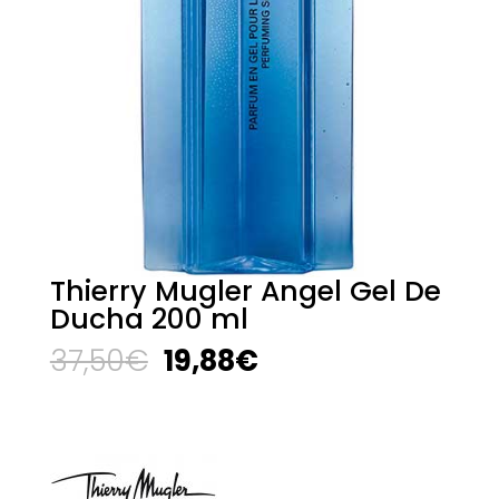
Thierry Mugler Angel Gel De
Ducha 200 ml
El
El
37,50
€
19,88
€
precio
precio
original
actual
era:
es:
37,50€.
19,88€.