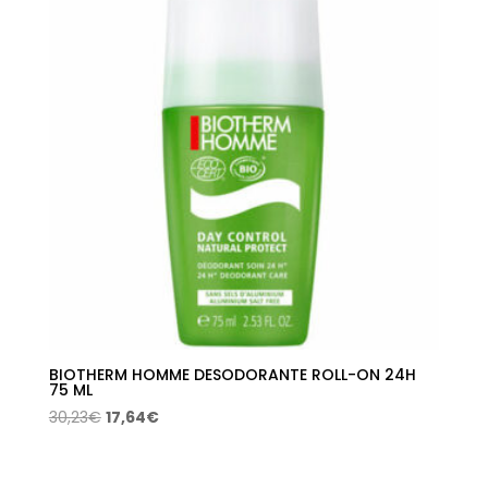
8,20€.
4,92€.
BIOTHERM HOMME DESODORANTE ROLL-ON 24H
75 ML
El
El
30,23
€
17,64
€
precio
precio
original
actual