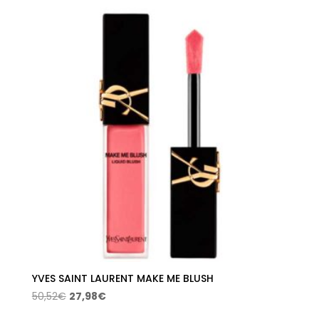
precios:
desde
22,76€
hasta
25,89€
YVES SAINT LAURENT MAKE ME BLUSH
El
El
50,52
€
27,98
€
precio
precio