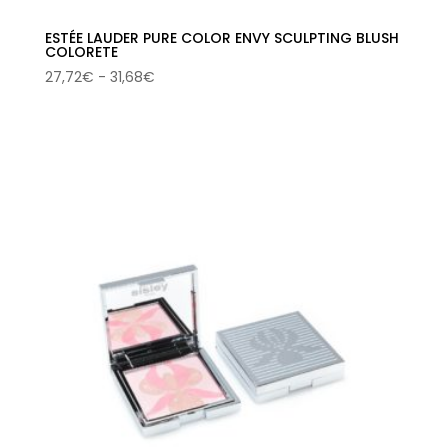
ESTÉE LAUDER PURE COLOR ENVY SCULPTING BLUSH
COLORETE
Rango
27,72
€
-
31,68
€
de
precios:
desde
27,72€
hasta
31,68€