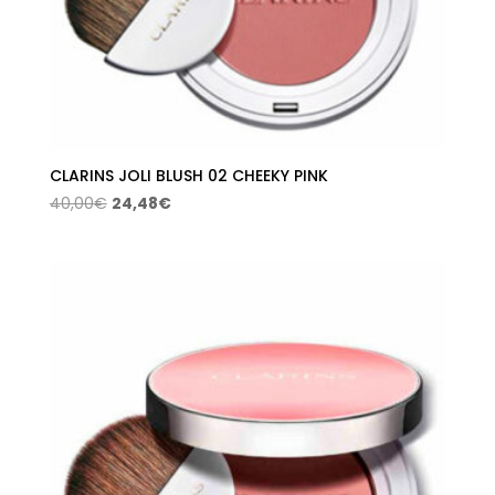
CLARINS JOLI BLUSH 02 CHEEKY PINK
El
El
40,00
€
24,48
€
precio
precio
original
actual
era:
es:
40,00€.
24,48€.