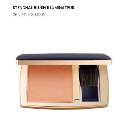
STENDHAL BLUSH ILLUMINATEUR
Rango
26,27
€
-
30,03
€
de
precios:
desde
26,27€
hasta
30,03€