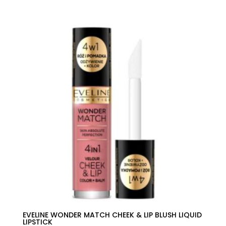
de
precios:
desde
25,34€
hasta
28,96€
EVELINE WONDER MATCH CHEEK & LIP BLUSH LIQUID
LIPSTICK