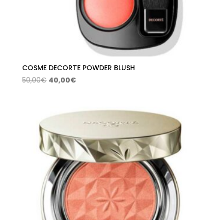
COSME DECORTE POWDER BLUSH
El
El
50,00
€
40,00
€
precio
precio
original
actual
era:
es:
50,00€.
40,00€.