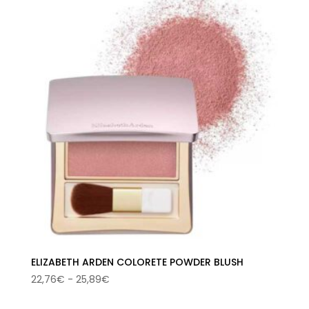
era:
es:
42,00€.
22,76€.
ELIZABETH ARDEN COLORETE POWDER BLUSH
Rango
22,76
€
-
25,89
€
de