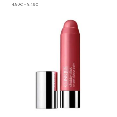
Rango
4,80
€
-
9,46
€
de
precios:
desde
4,80€
hasta
9,46€