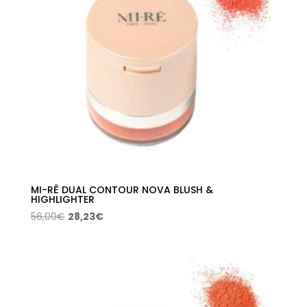
MI-RÊ DUAL CONTOUR NOVA BLUSH &
HIGHLIGHTER
El
El
56,00
€
28,23
€
precio
precio
original
actual
era:
es:
56,00€.
28,23€.