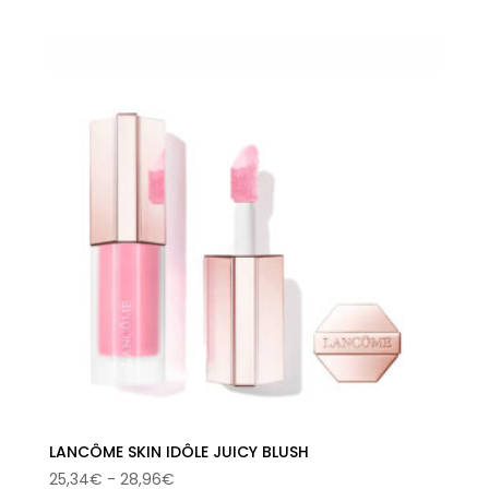
precio
precio
original
actual
era:
es:
50,52€.
27,98€.
LANCÔME SKIN IDÔLE JUICY BLUSH
Rango
25,34
€
-
28,96
€