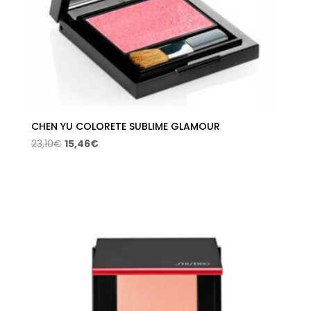
CHEN YU COLORETE SUBLIME GLAMOUR
El
El
23,10
€
15,46
€
precio
precio
original
actual
era:
es:
23,10€.
15,46€.