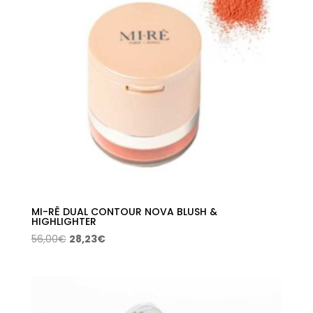
MI-RÊ DUAL CONTOUR NOVA BLUSH &
HIGHLIGHTER
El
El
56,00
€
28,23
€
precio
precio
original
actual
era:
es:
56,00€.
28,23€.