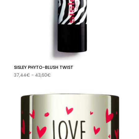
SISLEY PHYTO-BLUSH TWIST
Rango
37,44
€
-
43,60
€
de
precios:
desde
37,44€
hasta
43,60€