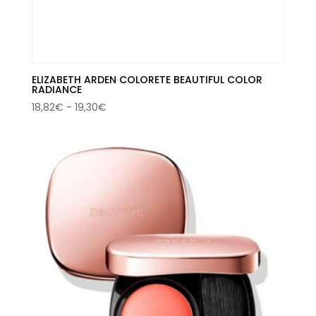
ELIZABETH ARDEN COLORETE BEAUTIFUL COLOR
RADIANCE
Rango
18,82
€
-
19,30
€
de
precios:
desde
18,82€
hasta
19,30€