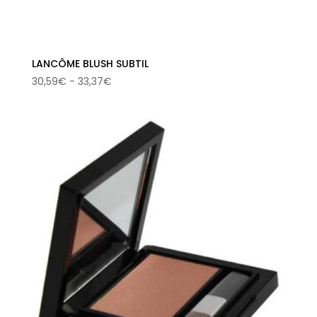
LANCÔME BLUSH SUBTIL
Rango
30,59
€
-
33,37
€
de
precios:
desde
30,59€
hasta
33,37€