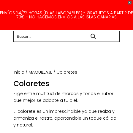
X
ENVÍOS 24/72 HORAS (DÍAS LABORABLES) - GRATUITOS A PARTIR DE
70€ - NO HACEMOS ENVÍOS A LAS ISLAS CANARIAS
Buscar...
Inicio
/
MAQUILLAJE
/ Coloretes
Coloretes
Elige entre multitud de marcas y tonos el rubor
que mejor se adapte a tu piel.
El colorete es un imprescindible ya que realza y
armoniza el rostro, aportándole un toque cálido
y natural.