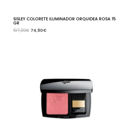
SISLEY COLORETE ILUMINADOR ORQUIDEA ROSA 15
GR
El
El
107,00
€
74,90
€
precio
precio
original
actual
era:
es:
107,00€.
74,90€.