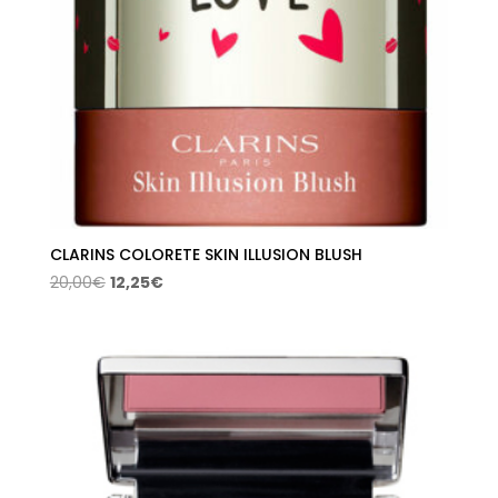
CLARINS COLORETE SKIN ILLUSION BLUSH
El
El
20,00
€
12,25
€
precio
precio
original
actual
era:
es:
20,00€.
12,25€.