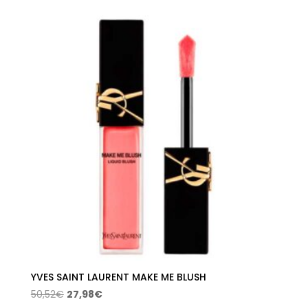
original
actual
era:
es:
50,52€.
27,98€.
YVES SAINT LAURENT MAKE ME BLUSH
El
El
50,52
€
27,98
€