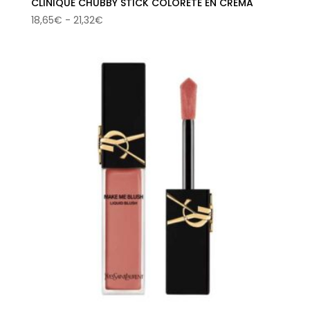
CLINIQUE CHUBBY STICK COLORETE EN CREMA
Rango
18,65
€
-
21,32
€
de
precios:
desde
18,65€
hasta
21,32€