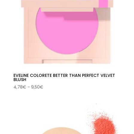
EVELINE COLORETE BETTER THAN PERFECT VELVET
BLUSH
Rango
4,78
€
-
9,50
€
de
precios:
desde
4,78€
hasta
9,50€