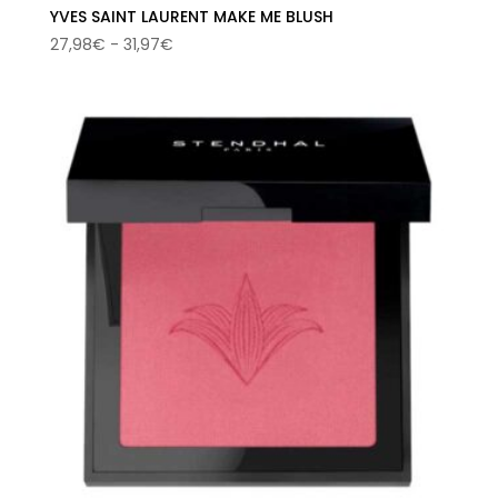
YVES SAINT LAURENT MAKE ME BLUSH
Rango
27,98
€
-
31,97
€
de
precios:
desde
27,98€
hasta
31,97€