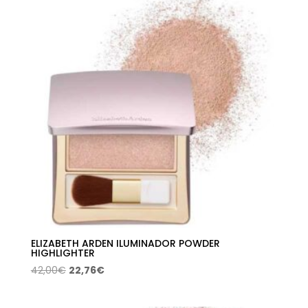
28,52€
hasta
49,50€
ELIZABETH ARDEN ILUMINADOR POWDER
HIGHLIGHTER
El
El
42,00
€
22,76
€
precio
precio
original
actual