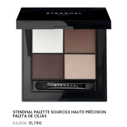
original
actual
era:
es:
29,00€.
16,70€.
STENDHAL PALETTE SOURCILS HAUTE PRÉCISION
PALETA DE CEJAS
El
El
54,00
€
31,79
€