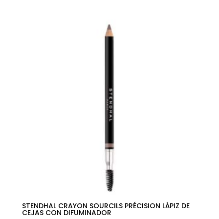
precio
precio
original
actual
era:
es:
54,00€.
31,79€.
STENDHAL CRAYON SOURCILS PRÉCISION LÁPIZ DE
CEJAS CON DIFUMINADOR