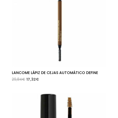
LANCOME LÁPIZ DE CEJAS AUTOMÁTICO DEFINE
El
El
29,84
€
17,32
€
precio
precio
original
actual
era:
es:
29,84€.
17,32€.