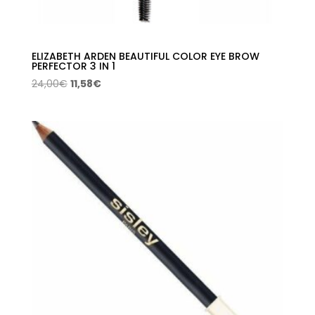
ELIZABETH ARDEN BEAUTIFUL COLOR EYE BROW
PERFECTOR 3 IN 1
El
El
24,00
€
11,58
€
precio
precio
original
actual
era:
es:
24,00€.
11,58€.