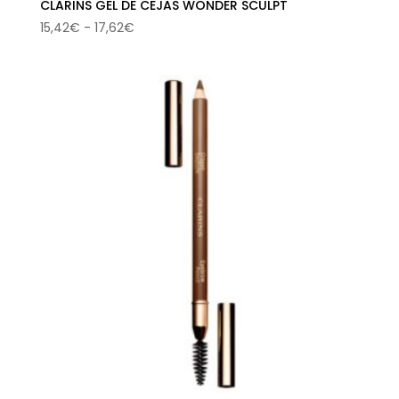
CLARINS GEL DE CEJAS WONDER SCULPT
Rango
15,42
€
-
17,62
€
de
precios:
desde
15,42€
hasta
17,62€