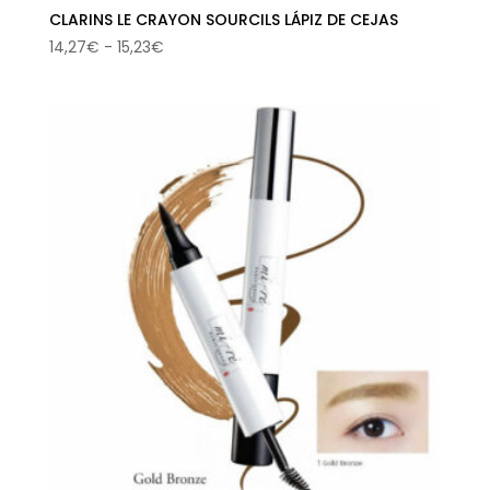
CLARINS LE CRAYON SOURCILS LÁPIZ DE CEJAS
Rango
14,27
€
-
15,23
€
de
precios:
desde
14,27€
hasta
15,23€