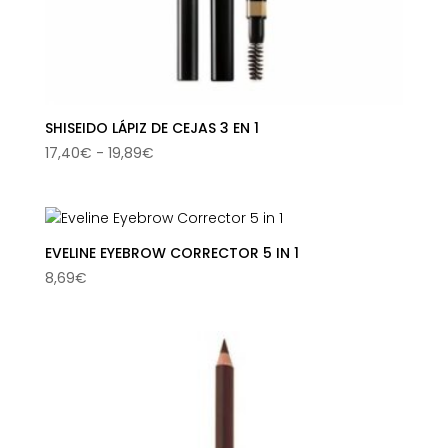
SHISEIDO LÁPIZ DE CEJAS 3 EN 1
Rango
17,40
€
-
19,89
€
de
precios:
desde
17,40€
EVELINE EYEBROW CORRECTOR 5 IN 1
hasta
8,69
€
19,89€