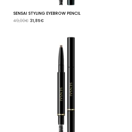
SENSAI STYLING EYEBROW PENCIL
El
El
49,00
€
31,85
€
precio
precio
original
actual
era:
es:
49,00€.
31,85€.