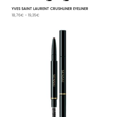
YVES SAINT LAURENT CRUSHLINER EYELINER
Rango
18,76
€
-
19,35
€
de
precios:
desde
18,76€
hasta
19,35€