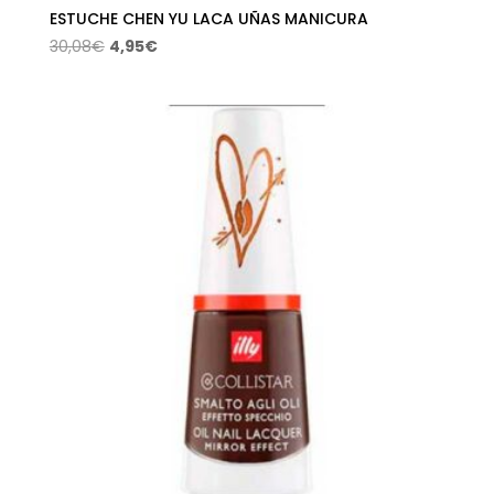
ESTUCHE CHEN YU LACA UÑAS MANICURA
El
El
30,08
€
4,95
€
precio
precio
original
actual
era:
es:
30,08€.
4,95€.