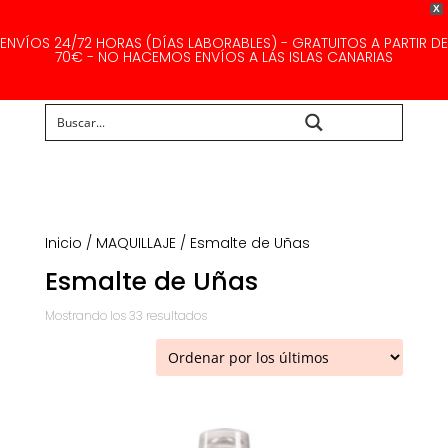
X
ENVÍOS 24/72 HORAS (DÍAS LABORABLES) - GRATUITOS A PARTIR DE
70€ - NO HACEMOS ENVÍOS A LAS ISLAS CANARIAS
Buscar...
Inicio
/
MAQUILLAJE
/ Esmalte de Uñas
Esmalte de Uñas
Ordenado
Mostrando los 33 resultados
por
los
últimos