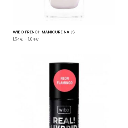
WIBO FRENCH MANICURE NAILS
Rango
1,54
€
-
1,84
€
de
precios:
desde
1,54€
hasta
1,84€