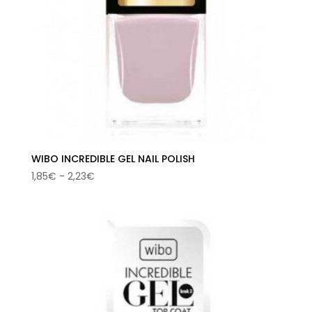
WIBO INCREDIBLE GEL NAIL POLISH
Rango
1,85
€
-
2,23
€
de
precios:
desde
1,85€
hasta
2,23€