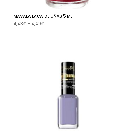
MAVALA LACA DE UÑAS 5 ML
Rango
4,48
€
-
4,49
€
de
precios:
desde
4,48€
hasta
4,49€