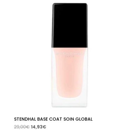
era:
es:
29,00€.
14,93€.
STENDHAL BASE COAT SOIN GLOBAL
El
El
29,00
€
14,93
€
precio
precio