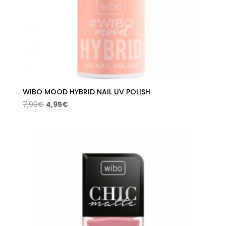
WIBO MOOD HYBRID NAIL UV POLISH
El
El
7,99
€
4,95
€
precio
precio
original
actual
era:
es:
7,99€.
4,95€.