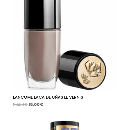
LANCOME LACA DE UÑAS LE VERNIS
El
El
26,00
€
15,00
€
precio
precio
original
actual
era:
es: