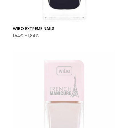
WIBO EXTREME NAILS
Rango
1,54
€
-
1,84
€
de
precios:
desde
1,54€
hasta
1,84€