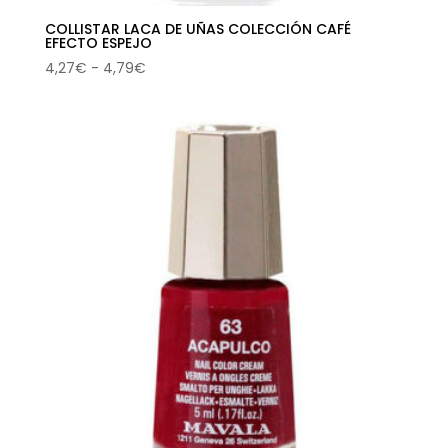
COLLISTAR LACA DE UÑAS COLECCIÓN CAFÉ
EFECTO ESPEJO
Rango
4,27
€
-
4,79
€
de
precios:
desde
4,27€
hasta
4,79€