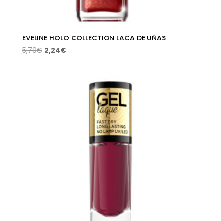
EVELINE HOLO COLLECTION LACA DE UÑAS
El
El
5,79
€
2,24
€
precio
precio
original
actual
era:
es:
5,79€.
2,24€.