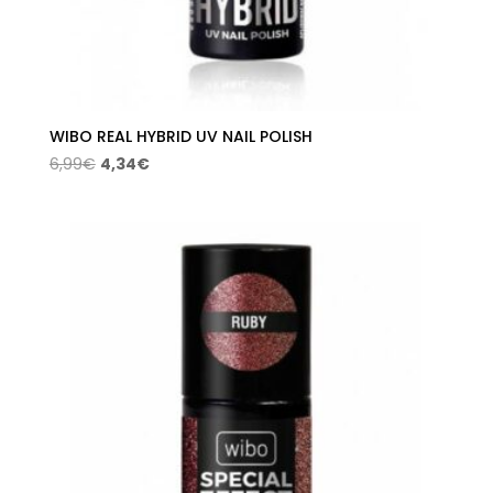
WIBO REAL HYBRID UV NAIL POLISH
El
El
6,99
€
4,34
€
precio
precio
original
actual
era:
es:
6,99€.
4,34€.