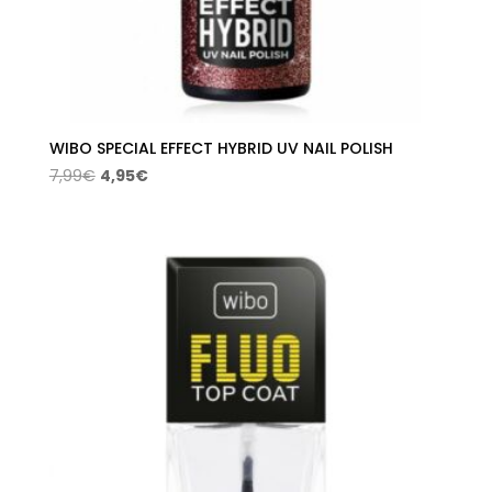
WIBO SPECIAL EFFECT HYBRID UV NAIL POLISH
El
El
7,99
€
4,95
€
precio
precio
original
actual
era:
es:
7,99€.
4,95€.