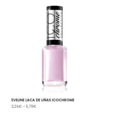
original
actual
era:
es:
29,00€.
14,93€.
EVELINE LACA DE UÑAS ICOCHROME
Rango
2,24
€
-
5,79
€
de