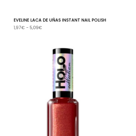
EVELINE LACA DE UÑAS INSTANT NAIL POLISH
Rango
1,97
€
-
5,09
€
de
precios:
desde
1,97€
hasta
5,09€