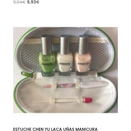
El
El
9,94
€
9,93
€
precio
precio
original
actual
era:
es:
9,94€.
9,93€.
ESTUCHE CHEN YU LACA UÑAS MANICURA