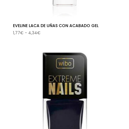
EVELINE LACA DE UÑAS CON ACABADO GEL
Rango
1,77
€
-
4,34
€
de
precios:
desde
1,77€
hasta
4,34€