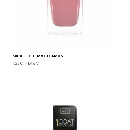
WIBO CHIC MATTE NAILS
Rango
1,23
€
-
1,48
€
de
precios:
desde
1,23€
hasta
1,48€