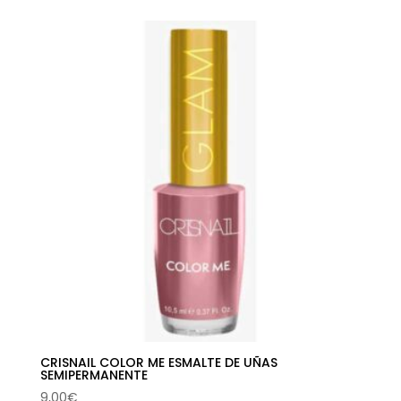
precios:
desde
2,24€
hasta
5,79€
CRISNAIL COLOR ME ESMALTE DE UÑAS
SEMIPERMANENTE
9,00
€