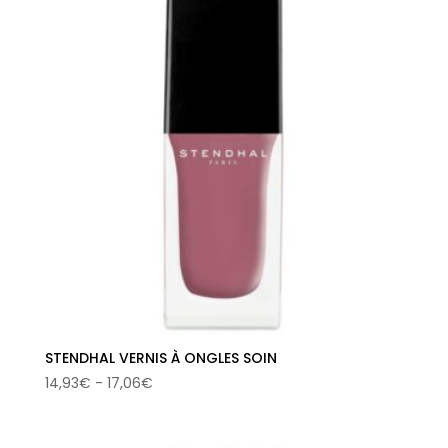
2,11€
hasta
5,10€
STENDHAL VERNIS À ONGLES SOIN
Rango
14,93
€
-
17,06
€
de
precios: