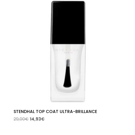
desde
14,93€
hasta
17,06€
STENDHAL TOP COAT ULTRA-BRILLANCE
El
El
29,00
€
14,93
€
precio
precio
original
actual