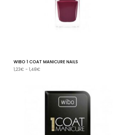
WIBO 1 COAT MANICURE NAILS
Rango
1,23
€
-
1,48
€
de
precios:
desde
1,23€
hasta
1,48€