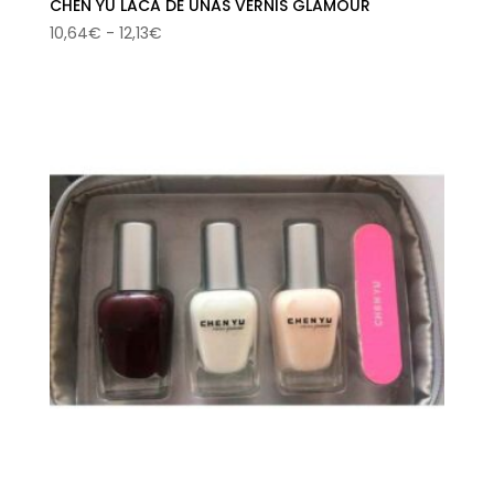
CHEN YU LACA DE UÑAS VERNIS GLAMOUR
Rango
10,64
€
-
12,13
€
de
precios:
desde
10,64€
hasta
12,13€