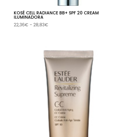
KOSÉ CELL RADIANCE BB+ SPF 20 CREAM
ILUMINADORA
Rango
22,36
€
-
28,83
€
de
precios:
desde
22,36€
hasta
28,83€