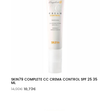
SKIN79 COMPLETE CC CREMA CONTROL SPF 25 35
ML
El
El
14,90
€
10,73
€
precio
precio
original
actual
era:
es: