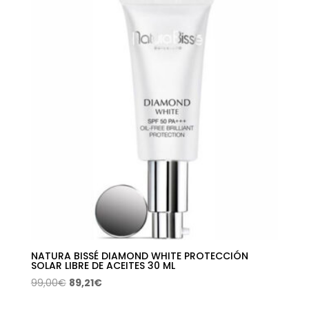
era:
es:
14,90€.
10,73€.
NATURA BISSÉ DIAMOND WHITE PROTECCIÓN
SOLAR LIBRE DE ACEITES 30 ML
El
El
99,00
€
89,21
€
precio
precio