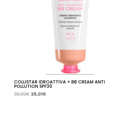
COLLISTAR IDROATTIVA + BB CREAM ANTI
POLLUTION SPF30
El
El
38,00
€
25,01
€
precio
precio
original
actual
era:
es:
38,00€.
25,01€.