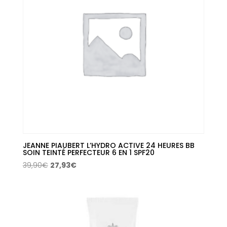
JEANNE PIAUBERT L’HYDRO ACTIVE 24 HEURES BB
SOIN TEINTÉ PERFECTEUR 6 EN 1 SPF20
El
El
39,90
€
27,93
€
precio
precio
original
actual
era:
es:
39,90€.
27,93€.