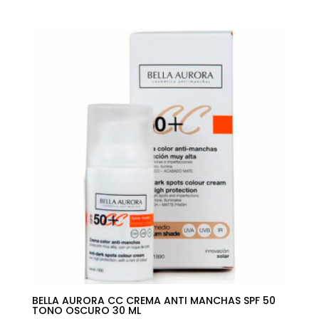
precio
precio
original
actual
era:
es:
29,35€.
18,34€.
BELLA AURORA CC CREMA ANTI MANCHAS SPF 50
TONO OSCURO 30 ML