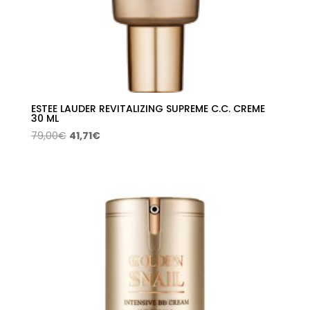
ESTEE LAUDER REVITALIZING SUPREME C.C. CREME
30 ML
El
El
79,00
€
41,71
€
precio
precio
original
actual
era:
es:
79,00€.
41,71€.