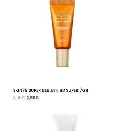
SKIN79 SUPER BEBLESH BB SUPER 7GR
El
El
3,90
€
2,55
€
precio
precio
original
actual
era:
es:
3,90€.
2,55€.