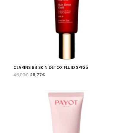
CLARINS BB SKIN DETOX FLUID SPF25
El
El
46,00
€
26,77
€
precio
precio
original
actual
era:
es:
46,00€.
26,77€.