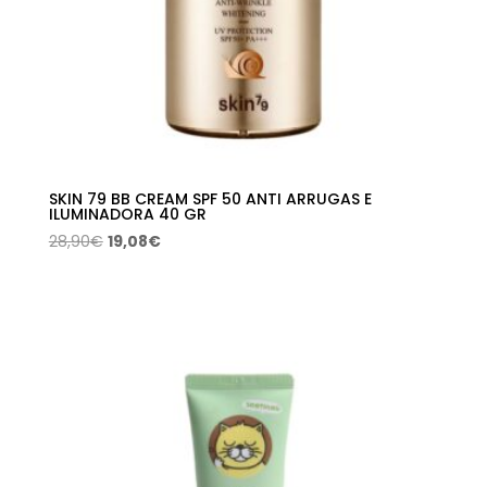
SKIN 79 BB CREAM SPF 50 ANTI ARRUGAS E
ILUMINADORA 40 GR
El
El
28,90
€
19,08
€
precio
precio
original
actual
era:
es:
28,90€.
19,08€.