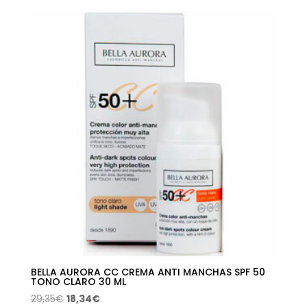
original
actual
era:
es:
99,00€.
89,21€.
BELLA AURORA CC CREMA ANTI MANCHAS SPF 50
TONO CLARO 30 ML
El
El
29,35
€
18,34
€