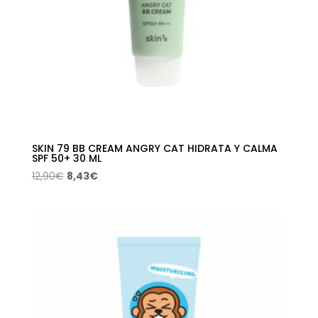
SKIN 79 BB CREAM ANGRY CAT HIDRATA Y CALMA
SPF 50+ 30 ML
El
El
12,90
€
8,43
€
precio
precio
original
actual
era:
es:
12,90€.
8,43€.