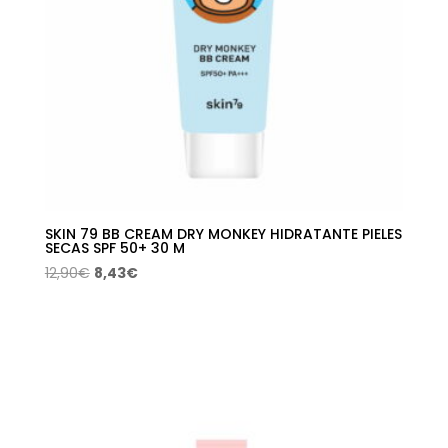
SKIN 79 BB CREAM DRY MONKEY HIDRATANTE PIELES
SECAS SPF 50+ 30 M
El
El
12,90
€
8,43
€
precio
precio
original
actual
era:
es:
12,90€.
8,43€.