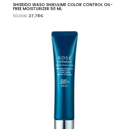
SHISEIDO WASO SHIKULIME COLOR CONTROL OIL-
FREE MOISTURIZER 50 ML
El
El
50,00
€
27,78
€
precio
precio
original
actual
era:
es:
50,00€.
27,78€.