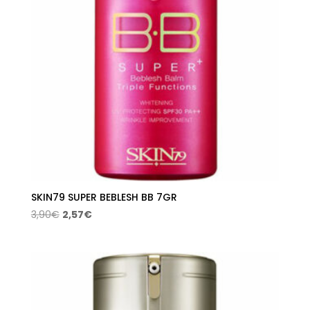
SKIN79 SUPER BEBLESH BB 7GR
El
El
3,90
€
2,57
€
precio
precio
original
actual
era:
es:
3,90€.
2,57€.