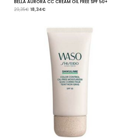
BELLA AURORA CC CREAM OIL FREE SPF 50+
El
El
29,35
€
18,34
€
precio
precio
original
actual
era:
es:
29,35€.
18,34€.