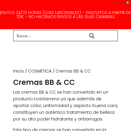
X
ENVÍOS 24/72 HORAS (DÍAS LABORABLES) - GRATUITOS A PARTIR DE
70€ - NO HACEMOS ENVÍOS A LAS ISLAS CANARIAS
Buscar...
Inicio
/
COSMETICA
/ Cremas BB & CC
Cremas BB & CC
Las cremas BB & CC se han convertido en un
producto todoterreno ya que además de
aportar color, uniformidad y aspecto buena cara,
constituyen un auténtico tratamiento de belleza
por su alto poder hidratante y antiarrugas.
Este tipo de cremas se han convertido en la