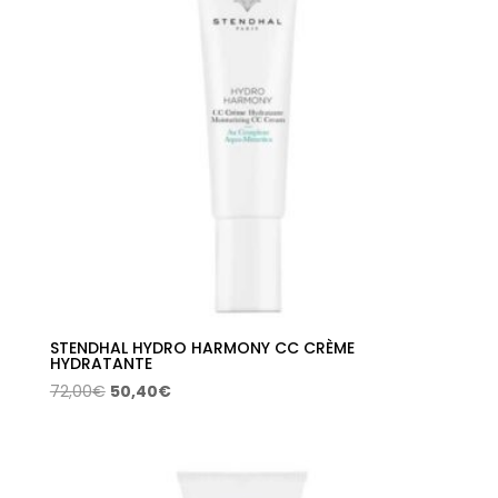
STENDHAL HYDRO HARMONY CC CRÈME
HYDRATANTE
El
El
72,00
€
50,40
€
precio
precio
original
actual
era:
es:
72,00€.
50,40€.