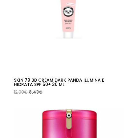
SKIN 79 BB CREAM DARK PANDA ILUMINA E
HIDRATA SPF 50+ 30 ML
El
El
12,90
€
8,43
€
precio
precio
original
actual
era:
es:
12,90€.
8,43€.