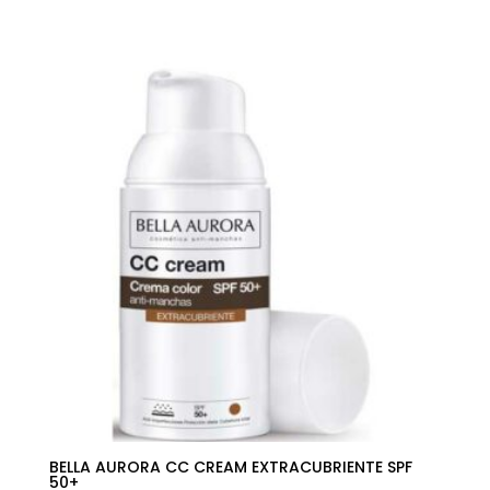
precio
precio
original
actual
era:
es:
38,50€.
22,17€.
BELLA AURORA CC CREAM EXTRACUBRIENTE SPF
50+