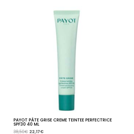
PAYOT PÂTE GRISE CREME TEINTEE PERFECTRICE
SPF30 40 ML
El
El
38,50
€
22,17
€