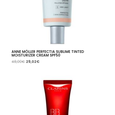
ANNE MÖLLER PERFECTIA SUBLIME TINTED
MOISTURIZER CREAM SPF50
El
El
48,00
€
29,02
€
precio
precio
original
actual
era:
es:
48,00€.
29,02€.