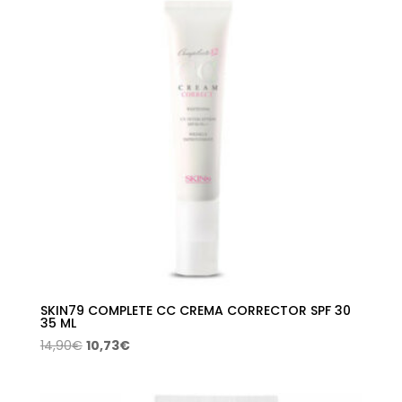
14,90€.
10,73€.
SKIN79 COMPLETE CC CREMA CORRECTOR SPF 30
35 ML
El
El
14,90
€
10,73
€
precio
precio
original
actual