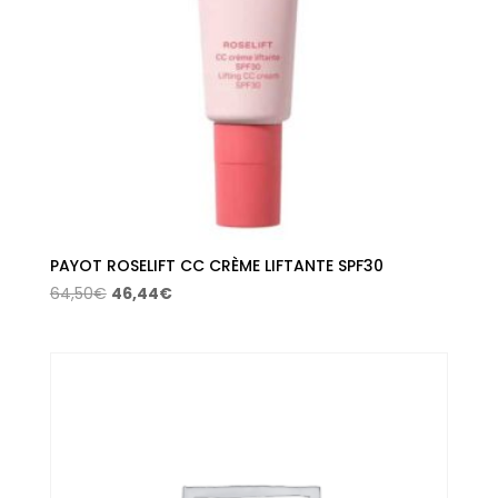
PAYOT ROSELIFT CC CRÈME LIFTANTE SPF30
El
El
64,50
€
46,44
€
precio
precio
original
actual
era:
es:
64,50€.
46,44€.