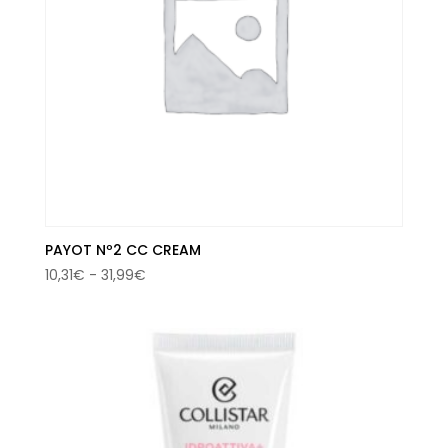
PAYOT Nº2 CC CREAM
Rango
10,31
€
-
31,99
€
de
precios:
desde
10,31€
hasta
31,99€