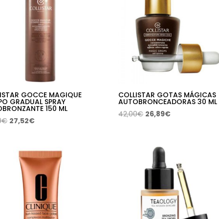
ISTAR GOCCE MAGIQUE
COLLISTAR GOTAS MÁGICAS
PO GRADUAL SPRAY
AUTOBRONCEADORAS 30 ML
BRONZANTE 150 ML
El
El
42,00
€
26,89
€
El
El
0
€
27,52
€
precio
precio
precio
precio
original
actual
original
actual
era:
es:
era:
es:
42,00€.
26,89€.
43,00€.
27,52€.