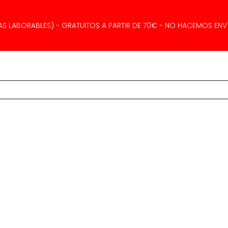
AS LABORABLES) - GRATUITOS A PARTIR DE 70€ - NO HACEMOS ENVÍ