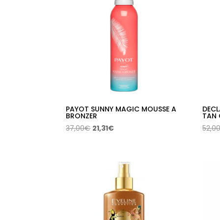
PAYOT SUNNY MAGIC MOUSSE A
DECL
BRONZER
TAN 
El
El
37,00
€
21,31
€
52,0
precio
precio
original
actual
era:
es:
37,00€.
21,31€.