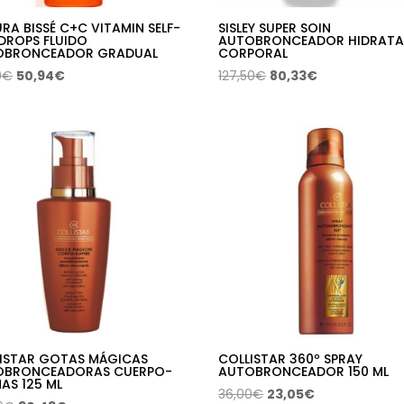
RA BISSÉ C+C VITAMIN SELF-
SISLEY SUPER SOIN
DROPS FLUIDO
AUTOBRONCEADOR HIDRATA
OBRONCEADOR GRADUAL
CORPORAL
El
El
El
El
0
€
50,94
€
127,50
€
80,33
€
precio
precio
precio
precio
original
actual
original
actual
era:
es:
era:
es:
59,00€.
50,94€.
127,50€.
80,33€.
ISTAR GOTAS MÁGICAS
COLLISTAR 360º SPRAY
OBRONCEADORAS CUERPO-
AUTOBRONCEADOR 150 ML
NAS 125 ML
El
El
36,00
€
23,05
€