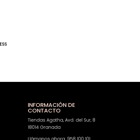
ESS
INFORMACIÓN DE
CONTACTO
Tiendas Agatha, Avd. del Sur, 8
18014 Granada
Llámanos ahora: 958 100 101