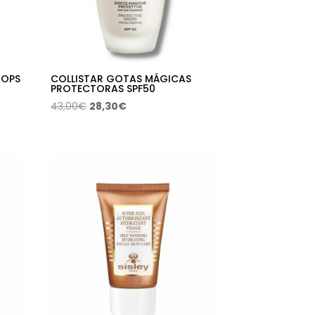
ROPS
COLLISTAR GOTAS MÁGICAS
PROTECTORAS SPF50
El
El
43,00
€
28,30
€
precio
precio
original
actual
era:
es:
43,00€.
28,30€.