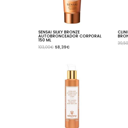
SENSAI SILKY BRONZE
CLIN
AUTOBRONCEADOR CORPORAL
BRO
150 ML
39,5
El
El
103,00
€
58,39
€
precio
precio
original
actual
era:
es:
103,00€.
58,39€.