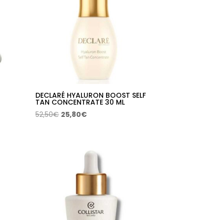
32,14€
DECLARÉ HYALURON BOOST SELF
TAN CONCENTRATE 30 ML
El
El
52,50
€
25,80
€
precio
precio
original
actual
era:
es:
52,50€.
25,80€.