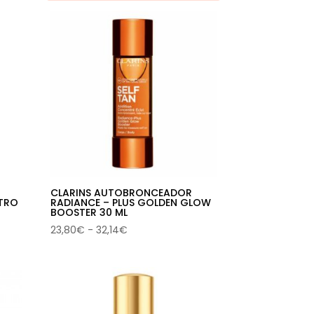
CLARINS AUTOBRONCEADOR
TRO
RADIANCE – PLUS GOLDEN GLOW
BOOSTER 30 ML
Rango
23,80
€
-
32,14
€
de
precios:
desde
23,80€
hasta