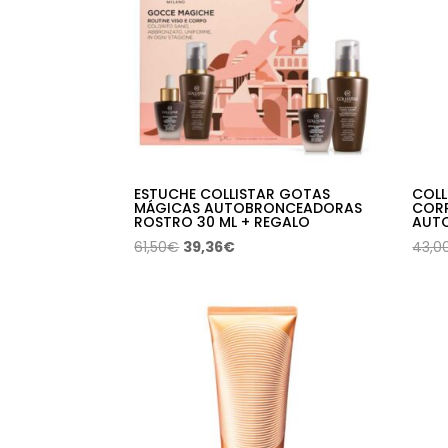
ESTUCHE COLLISTAR GOTAS
COLL
MÁGICAS AUTOBRONCEADORAS
COR
ROSTRO 30 ML + REGALO
AUTO
El
El
61,50
€
39,36
€
43,0
precio
precio
original
actual
era:
es:
61,50€.
39,36€.