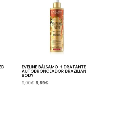
ED
EVELINE BÁLSAMO HIDRATANTE
AUTOBRONCEADOR BRAZILIAN
BODY
El
El
9,00
€
5,89
€
precio
precio
original
actual
era:
es:
9,00€.
5,89€.