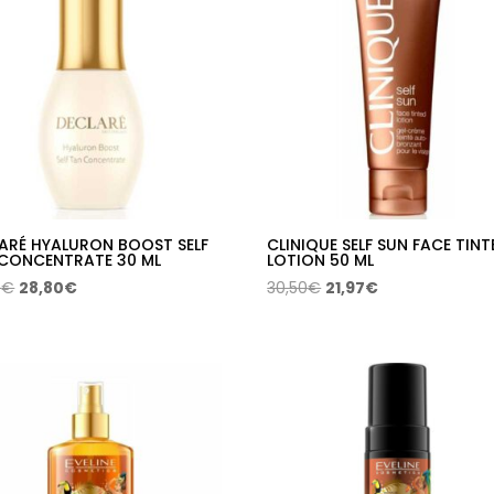
ARÉ HYALURON BOOST SELF
CLINIQUE SELF SUN FACE TINT
CONCENTRATE 30 ML
LOTION 50 ML
El
El
El
El
0
€
28,80
€
30,50
€
21,97
€
precio
precio
precio
precio
original
actual
original
actual
era:
es:
era:
es:
52,00€.
28,80€.
30,50€.
21,97€.