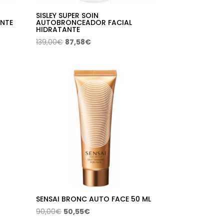
SISLEY SUPER SOIN
NTE
AUTOBRONCEADOR FACIAL
HIDRATANTE
El
El
139,00
€
87,58
€
precio
precio
original
actual
era:
es:
139,00€.
87,58€.
SENSAI BRONC AUTO FACE 50 ML
El
El
90,00
€
50,55
€
precio
precio