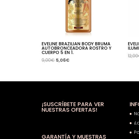
EVELINE BRAZILIAN BODY BRUMA
EVEL
AUTOBRONCEADORA ROSTRO Y
ILU
CUERPO 5 EN 1.
12,00
El
El
9,00
€
5,06
€
precio
precio
original
actual
era:
es:
9,00€.
5,06€.
¡SUSCRÍBETE PARA VER
IN
NUESTRAS OFERTAS!
N
¡L
Po
GARANTÍA Y MUESTRAS