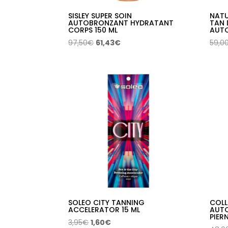
SISLEY SUPER SOIN
NATU
AUTOBRONZANT HYDRATANT
TAN 
CORPS 150 ML
AUT
El
El
97,50
€
61,43
€
59,0
precio
precio
original
actual
era:
es:
97,50€.
61,43€.
SOLEO CITY TANNING
COLL
ACCELERATOR 15 ML
AUT
PIER
El
El
3,95
€
1,60
€