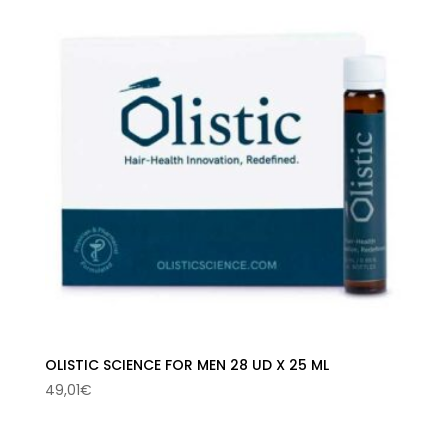
681,00€.
646,94€.
OLISTIC SCIENCE FOR MEN 28 UD X 25 ML
49,01
€