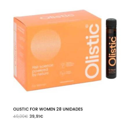
OLISTIC FOR WOMEN 28 UNIDADES
El
El
49,00
€
39,91
€
precio
precio
original
actual