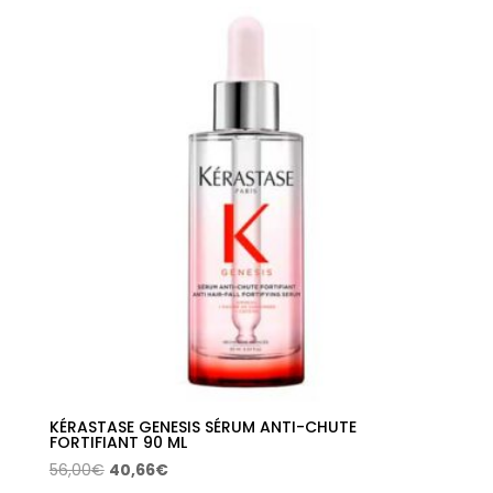
era:
es:
49,00€.
39,91€.
KÉRASTASE GENESIS SÉRUM ANTI-CHUTE
FORTIFIANT 90 ML
El
El
56,00
€
40,66
€