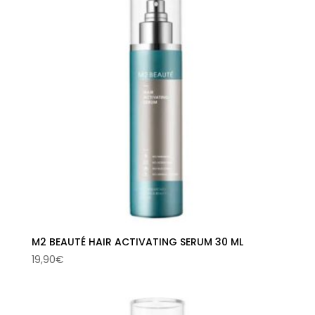
178,50€.
109,89€.
M2 BEAUTÉ HAIR ACTIVATING SERUM 30 ML
19,90
€