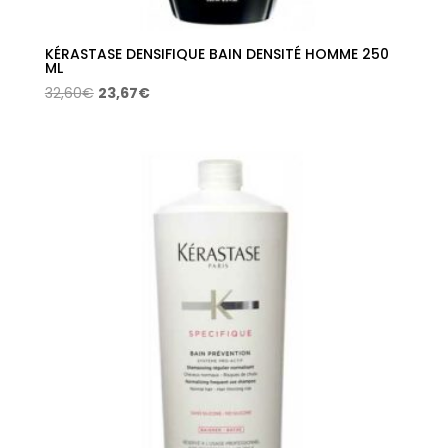
KÉRASTASE DENSIFIQUE BAIN DENSITÉ HOMME 250
ML
El
El
32,60
€
23,67
€
precio
precio
original
actual
era:
es:
32,60€.
23,67€.