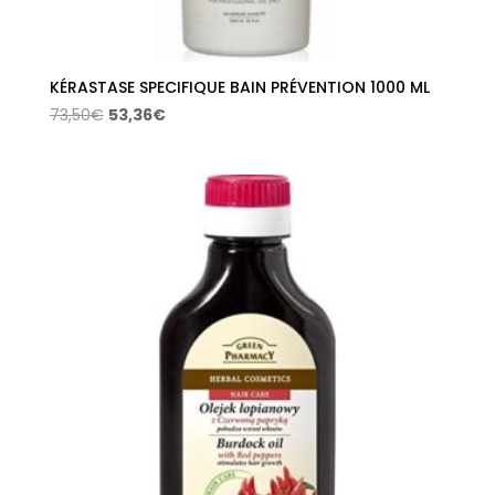
KÉRASTASE SPECIFIQUE BAIN PRÉVENTION 1000 ML
El
El
73,50
€
53,36
€
precio
precio
original
actual
era:
es:
73,50€.
53,36€.