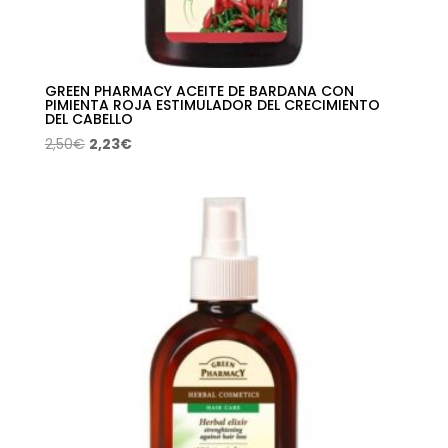
GREEN PHARMACY ACEITE DE BARDANA CON
PIMIENTA ROJA ESTIMULADOR DEL CRECIMIENTO
DEL CABELLO
El
El
2,50
€
2,23
€
precio
precio
original
actual
era:
es:
2,50€.
2,23€.