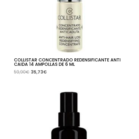
COLLISTAR CONCENTRADO REDENSIFICANTE ANTI
CAIDA 14 AMPOLLAS DE 6 ML
El
El
59,90
€
35,73
€
precio
precio
original
actual
era:
es:
59,90€.
35,73€.