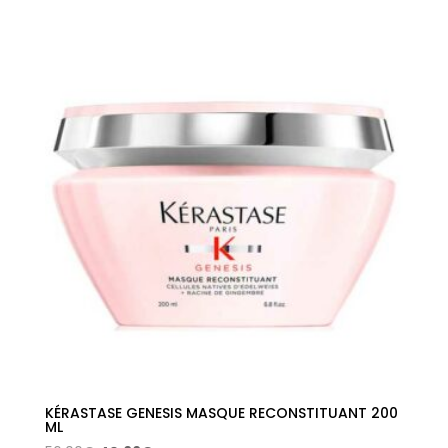
precio
precio
original
actual
era:
es:
56,00€.
40,66€.
KÉRASTASE GENESIS MASQUE RECONSTITUANT 200
ML