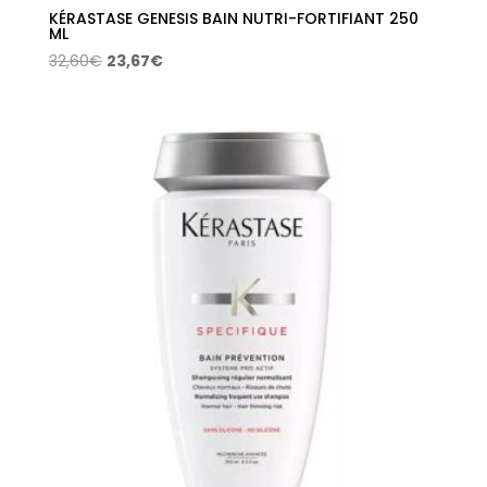
KÉRASTASE GENESIS BAIN NUTRI-FORTIFIANT 250
ML
El
El
32,60
€
23,67
€
precio
precio
original
actual
era:
es:
32,60€.
23,67€.