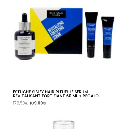
ESTUCHE SISLEY HAIR RITUEL LE SÉRUM
REVITALISANT FORTIFIANT 60 ML + REGALO
El
El
178,50
€
109,89
€
precio
precio
original
actual
era:
es: