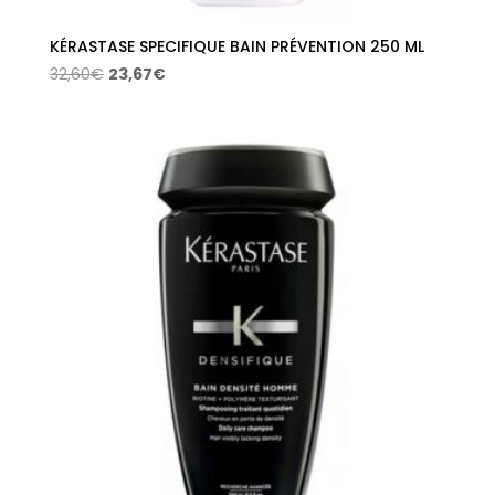
KÉRASTASE SPECIFIQUE BAIN PRÉVENTION 250 ML
El
El
32,60
€
23,67
€
precio
precio
original
actual
era:
es:
32,60€.
23,67€.