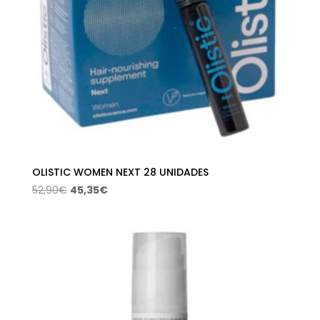
OLISTIC WOMEN NEXT 28 UNIDADES
El
El
52,90
€
45,35
€
precio
precio
original
actual
era:
es:
52,90€.
45,35€.