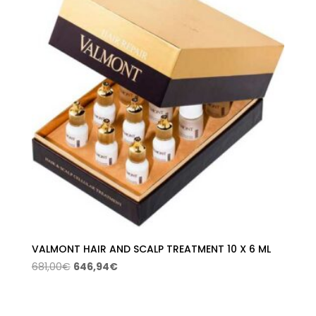
43,00€.
27,25€.
VALMONT HAIR AND SCALP TREATMENT 10 X 6 ML
El
El
681,00
€
646,94
€
precio
precio
original
actual
era:
es: