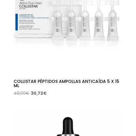
COLLISTAR PÉPTIDOS AMPOLLAS ANTICAÍDA 5 X 15
ML
El
El
48,00
€
30,72
€
precio
precio
original
actual
era:
es:
48,00€.
30,72€.