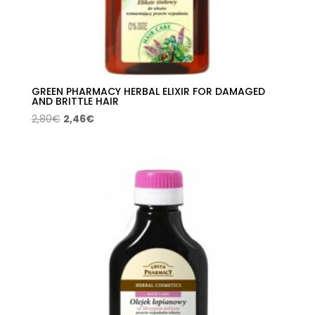
GREEN PHARMACY HERBAL ELIXIR FOR DAMAGED
AND BRITTLE HAIR
El
El
2,80
€
2,46
€
precio
precio
original
actual
era:
es:
2,80€.
2,46€.