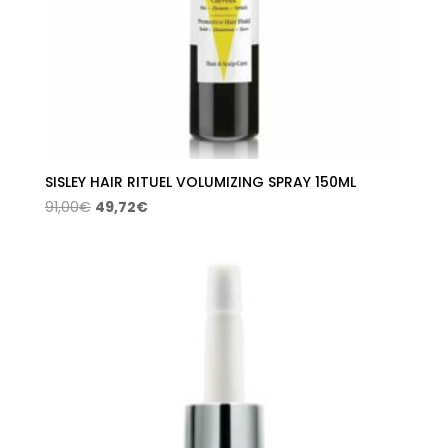
SISLEY HAIR RITUEL VOLUMIZING SPRAY 150ML
El
El
91,00
€
49,72
€
precio
precio
original
actual
era:
es:
91,00€.
49,72€.