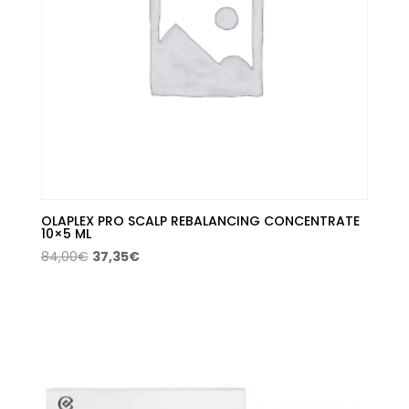
OLAPLEX PRO SCALP REBALANCING CONCENTRATE
10×5 ML
El
El
84,00
€
37,35
€
precio
precio
original
actual
era:
es:
84,00€.
37,35€.