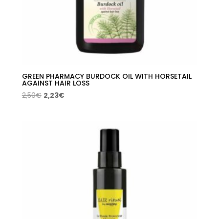
GREEN PHARMACY BURDOCK OIL WITH HORSETAIL
AGAINST HAIR LOSS
El
El
2,50
€
2,23
€
precio
precio
original
actual
era:
es:
2,50€.
2,23€.