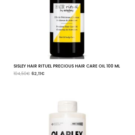
SISLEY HAIR RITUEL PRECIOUS HAIR CARE OIL 100 ML
El
El
104,50
€
62,11
€
precio
precio
original
actual
era:
es:
104,50€.
62,11€.