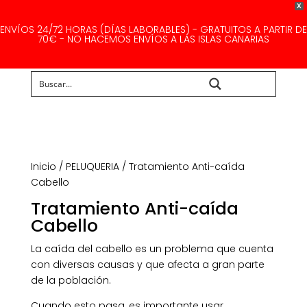
X
ENVÍOS 24/72 HORAS (DÍAS LABORABLES) - GRATUITOS A PARTIR DE
70€ - NO HACEMOS ENVÍOS A LAS ISLAS CANARIAS
Buscar...
Inicio
/
PELUQUERIA
/ Tratamiento Anti-caída
Cabello
Tratamiento Anti-caída
Cabello
La caída del cabello es un problema que cuenta
con diversas causas y que afecta a gran parte
de la población.
Cuando esto pasa, es importante usar