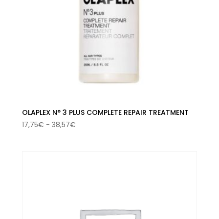
OLAPLEX N° 3 PLUS COMPLETE REPAIR TREATMENT
Rango
17,75
€
-
38,57
€
de
precios:
desde
17,75€
hasta
38,57€