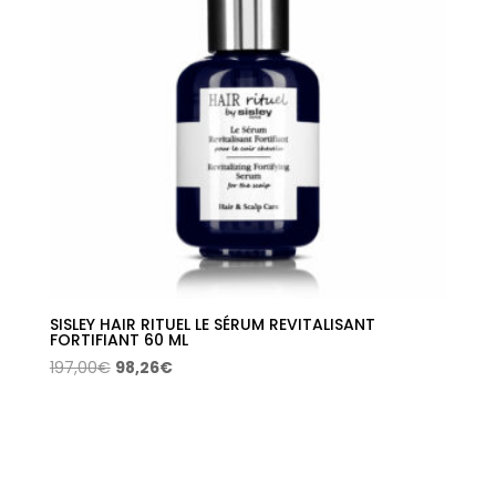
SISLEY HAIR RITUEL LE SÉRUM REVITALISANT
FORTIFIANT 60 ML
El
El
197,00
€
98,26
€
precio
precio
original
actual
era:
es:
197,00€.
98,26€.