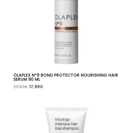
OLAPLEX Nº9 BOND PROTECTOR NOURISHING HAIR
SERUM 90 ML
El
El
29,50
€
17,99
€
precio
precio
original
actual
era:
es:
29,50€.
17,99€.