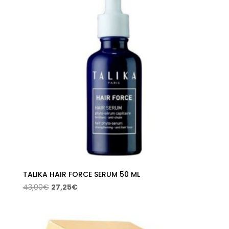
TALIKA HAIR FORCE SERUM 50 ML
El
El
43,00
€
27,25
€
precio
precio
original
actual
era:
es: