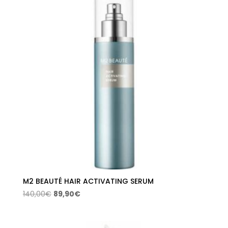
M2 BEAUTÉ HAIR ACTIVATING SERUM
El
El
140,00
€
89,90
€
precio
precio
original
actual