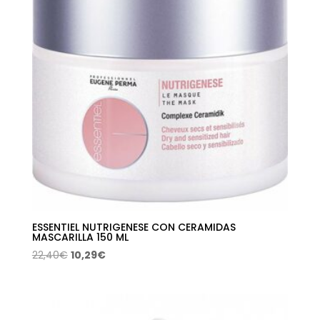
ESSENTIEL NUTRIGENESE CON CERAMIDAS
MASCARILLA 150 ML
El
El
22,40
€
10,29
€
precio
precio
original
actual
era:
es: