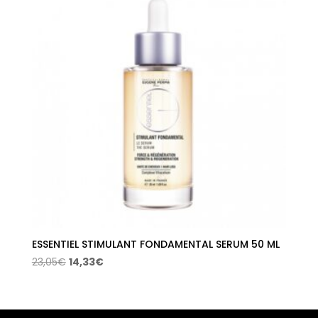
22,40€.
10,29€.
ESSENTIEL STIMULANT FONDAMENTAL SERUM 50 ML
El
El
23,05
€
14,33
€
precio
precio
original
actual
era:
es: