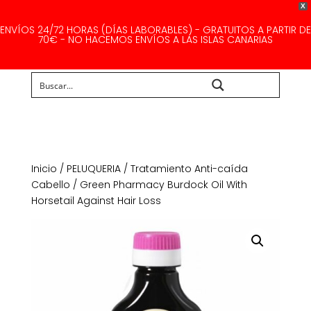
X
ENVÍOS 24/72 HORAS (DÍAS LABORABLES) - GRATUITOS A PARTIR DE
70€ - NO HACEMOS ENVÍOS A LAS ISLAS CANARIAS
Buscar...
Inicio
/
PELUQUERIA
/
Tratamiento Anti-caída
Cabello
/ Green Pharmacy Burdock Oil With
Horsetail Against Hair Loss