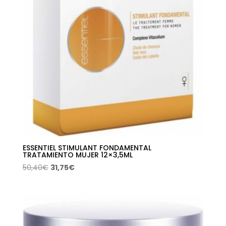
ESSENTIEL STIMULANT FONDAMENTAL
TRATAMIENTO MUJER 12×3,5ML
El
El
50,40
€
31,75
€
precio
precio
original
actual
era:
es:
50,40€.
31,75€.