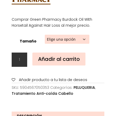
Comprar Green Pharmacy Burdock Oil With
Horsetail Against Hair Loss al mejor precio.
Tamaño
Green
Añadir al carrito
Pharmacy
Burdock
Oil
With
Añadir producto a tu lista de deseos
Horsetail
SKU:
5904567050353
Categorías:
PELUQUERIA
,
Against
Tratamiento Anti-caída Cabello
Hair
Loss
cantidad