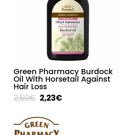
Green Pharmacy Burdock
Oil With Horsetail Against
Hair Loss
El
El
2,50
€
2,23
€
precio
precio
original
actual
era:
es:
2,50€.
2,23€.