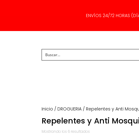
ENVÍOS 24/72 HORAS (DÍ
Inicio
/
DROGUERIA
/ Repelentes y Anti Mosqu
Repelentes y Anti Mosqu
Ordenado
Mostrando los 6 resultados
por