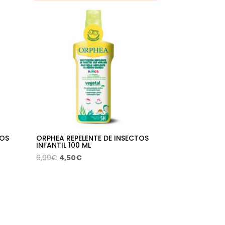
TOS
ORPHEA REPELENTE DE INSECTOS
INFANTIL 100 ML
El
El
6,99
€
4,50
€
precio
precio
original
actual
era:
es:
6,99€.
4,50€.