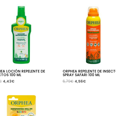
EA LOCIÓN REPELENTE DE
ORPHEA REPELENTE DE INSEC
CTOS 100 ML
SPRAY SAFARI 100 ML
El
El
El
El
€
4,43
€
6,79
€
4,56
€
precio
precio
precio
precio
original
actual
original
actual
era:
es:
era:
es:
6,49€.
4,43€.
6,79€.
4,56€.