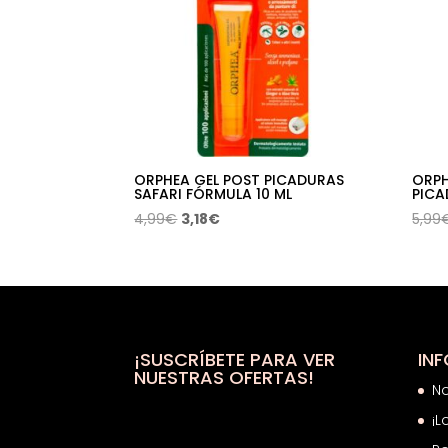
ORPHEA GEL POST PICADURAS
ORPH
SAFARI FÓRMULA 10 ML
PICA
El
El
4,99
€
3,18
€
5,99
precio
precio
original
actual
era:
es:
4,99€.
3,18€.
¡SUSCRÍBETE PARA VER
IN
NUESTRAS OFERTAS!
N
¡L