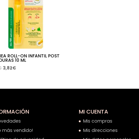
EA ROLL-ON INFANTIL POST
DURAS 10 ML
El
El
€
3,82
€
precio
precio
original
actual
era:
es:
5,99€.
3,82€.
FORMACIÓN
MI CUENTA
ovedades
Mis compras
o más vendido!
Mis direcciones