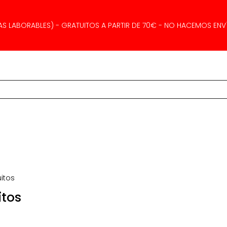
AS LABORABLES) - GRATUITOS A PARTIR DE 70€ - NO HACEMOS ENVÍ
itos
itos