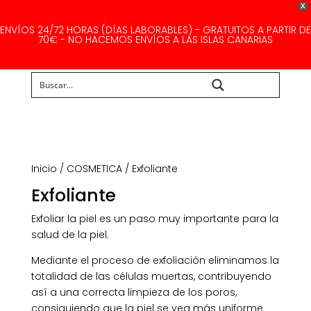
X
ENVÍOS 24/72 HORAS (DÍAS LABORABLES) - GRATUITOS A PARTIR DE
70€ - NO HACEMOS ENVÍOS A LAS ISLAS CANARIAS
Buscar...
Inicio
/
COSMETICA
/ Exfoliante
Exfoliante
Exfoliar la piel es un paso muy importante para la
salud de la piel.
Mediante el proceso de exfoliación eliminamos la
totalidad de las células muertas, contribuyendo
así a una correcta limpieza de los poros,
consiguiendo que la piel se vea más uniforme