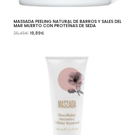
MASSADA PEELING NATURAL DE BARROS Y SALES DEL
MAR MUERTO CON PROTEÍNAS DE SEDA
El
El
26,45
€
19,89
€
precio
precio
original
actual
era:
es:
26,45€.
19,89€.