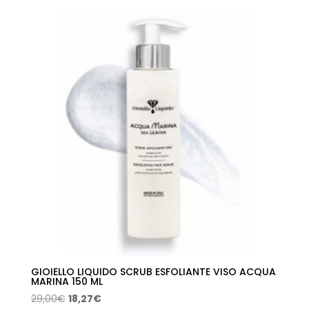
original
actual
era:
es:
30,00€.
19,20€.
GIOIELLO LIQUIDO SCRUB ESFOLIANTE VISO ACQUA
MARINA 150 ML
El
El
29,00
€
18,27
€