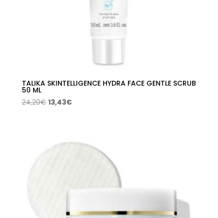
TALIKA SKINTELLIGENCE HYDRA FACE GENTLE SCRUB
50 ML
El
El
24,20
€
13,43
€
precio
precio
original
actual
era:
es:
24,20€.
13,43€.