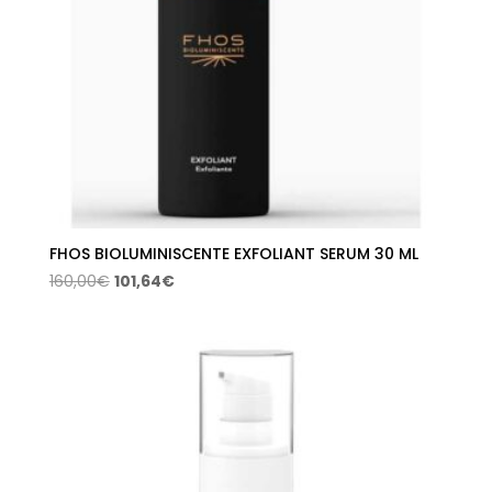
FHOS BIOLUMINISCENTE EXFOLIANT SERUM 30 ML
El
El
160,00
€
101,64
€
precio
precio
original
actual
era:
es:
160,00€.
101,64€.