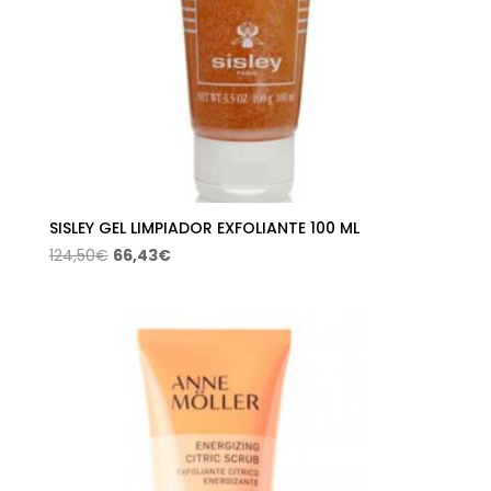
SISLEY GEL LIMPIADOR EXFOLIANTE 100 ML
El
El
124,50
€
66,43
€
precio
precio
original
actual
era:
es:
124,50€.
66,43€.