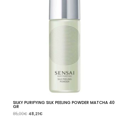
97,00€.
52,26€.
SILKY PURIFYING SILK PEELING POWDER MATCHA 40
GR
El
El
85,00
€
48,21
€
precio
precio
original
actual