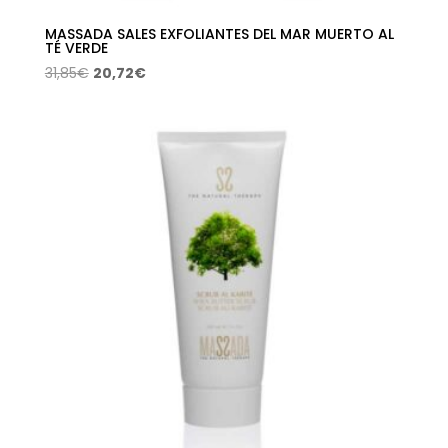
MASSADA SALES EXFOLIANTES DEL MAR MUERTO AL
TÉ VERDE
El
El
31,85
€
20,72
€
precio
precio
original
actual
era:
es:
31,85€.
20,72€.