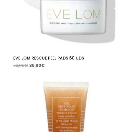
EVE LOM RESCUE PEEL PADS 60 UDS
El
El
73,00
€
36,80
€
precio
precio
original
actual
era:
es:
73,00€.
36,80€.