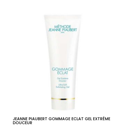
precio
precio
original
actual
era:
es:
29,00€.
18,27€.
JEANNE PIAUBERT GOMMAGE ECLAT GEL EXTRÊME
DOUCEUR