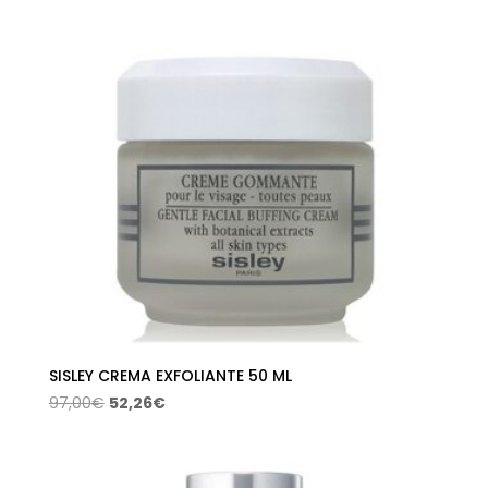
42,50€.
23,40€.
SISLEY CREMA EXFOLIANTE 50 ML
El
El
97,00
€
52,26
€
precio
precio
original
actual
era:
es: