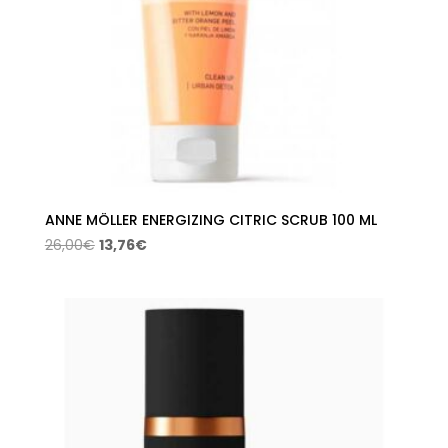
ANNE MÖLLER ENERGIZING CITRIC SCRUB 100 ML
El
El
26,00
€
13,76
€
precio
precio
original
actual
era:
es:
26,00€.
13,76€.