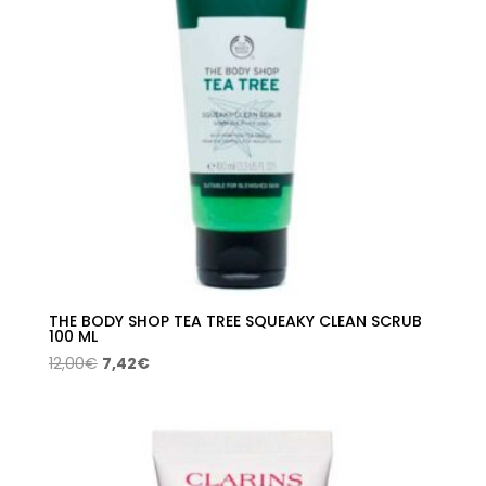
THE BODY SHOP TEA TREE SQUEAKY CLEAN SCRUB
100 ML
El
El
12,00
€
7,42
€
precio
precio
original
actual
era:
es:
12,00€.
7,42€.