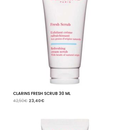
CLARINS FRESH SCRUB 30 ML
El
El
42,50
€
23,40
€
precio
precio
original
actual
era:
es:
42,50€.
23,40€.