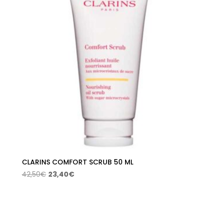
CLARINS COMFORT SCRUB 50 ML
El
El
42,50
€
23,40
€
precio
precio
original
actual
era:
es: