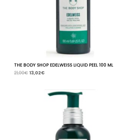
THE BODY SHOP EDELWEISS LIQUID PEEL 100 ML
El
El
21,00
€
13,02
€
precio
precio
original
actual
era:
es:
21,00€.
13,02€.