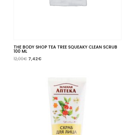
THE BODY SHOP TEA TREE SQUEAKY CLEAN SCRUB
100 ML
El
El
12,00
€
7,42
€
precio
precio
original
actual
era:
es:
12,00€.
7,42€.