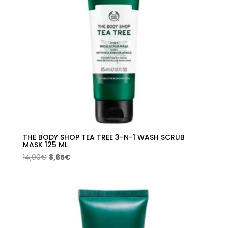
THE BODY SHOP TEA TREE 3-N-1 WASH SCRUB
MASK 125 ML
El
El
14,00
€
8,65
€
precio
precio
original
actual
era:
es:
14,00€.
8,65€.