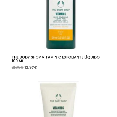
THE BODY SHOP VITAMIN C EXFOLIANTE LÍQUIDO
100 ML
El
El
21,00
€
12,97
€
precio
precio
original
actual
era:
es:
21,00€.
12,97€.