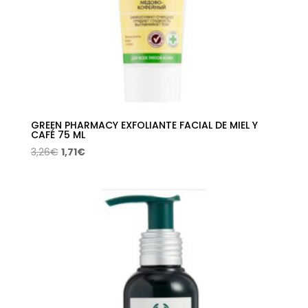
GREEN PHARMACY EXFOLIANTE FACIAL DE MIEL Y
CAFÉ 75 ML
El
El
3,26
€
1,71
€
precio
precio
original
actual
era:
es:
3,26€.
1,71€.