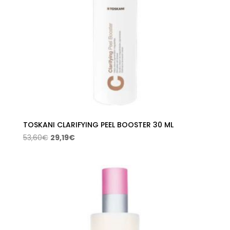
TOSKANI CLARIFYING PEEL BOOSTER 30 ML
El
El
53,60
€
29,19
€
precio
precio
original
actual
era:
es:
53,60€.
29,19€.