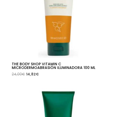
THE BODY SHOP VITAMIN C
MICRODERMOABRASIÓN ILUMINADORA 100 ML
El
El
24,00
€
14,82
€
precio
precio
original
actual
era:
es:
24,00€.
14,82€.