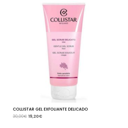
era:
es:
85,00€.
48,21€.
COLLISTAR GEL EXFOLIANTE DELICADO
El
El
30,00
€
19,20
€
precio
precio