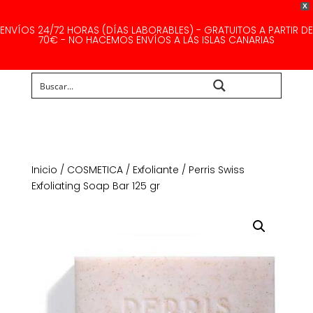
X
ENVÍOS 24/72 HORAS (DÍAS LABORABLES) - GRATUITOS A PARTIR DE
70€ - NO HACEMOS ENVÍOS A LAS ISLAS CANARIAS
Buscar...
Inicio
/
COSMETICA
/
Exfoliante
/ Perris Swiss
Exfoliating Soap Bar 125 gr