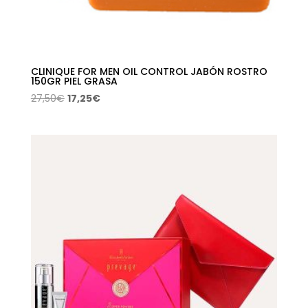
CLINIQUE FOR MEN OIL CONTROL JABÓN ROSTRO
150GR PIEL GRASA
El
El
27,50
€
17,25
€
precio
precio
original
actual
era:
es:
27,50€.
17,25€.