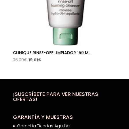
CLINIQUE RINSE-OFF LIMPIADOR 150 ML
El
El
36,00
€
19,01
€
precio
precio
original
actual
era:
es:
36,00€.
19,01€.
¡SUSCRÍBETE PARA VER NUESTRAS
OFERTAS!
GARANTÍA Y MUESTRAS
Garantía Tiendas Agatha