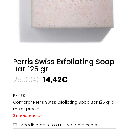
Perris Swiss Exfoliating Soap
Bar 125 gr
El
El
25,00
€
14,42
€
precio
precio
original
actual
PERRIS
era:
es:
Comprar Perris Swiss Exfoliating Soap Bar 125 gr al
25,00€.
14,42€.
mejor precio.
Sin existencias
Añadir producto a tu lista de deseos