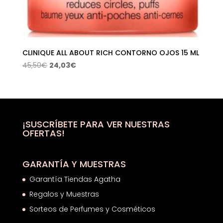
CLINIQUE ALL ABOUT RICH CONTORNO OJOS 15 ML
El
El
45,50
€
24,03
€
precio
precio
original
actual
era:
es:
45,50€.
24,03€.
¡SUSCRÍBETE PARA VER NUESTRAS
OFERTAS!
GARANTÍA Y MUESTRAS
Garantía Tiendas Agatha
Regalos y Muestras
Sorteos de Perfumes y Cosméticos