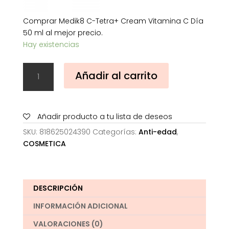
Comprar Medik8 C-Tetra+ Cream Vitamina C Día
50 ml al mejor precio.
Hay existencias
Medik8
Añadir al carrito
C-
Tetra
Cream
Vitamina
Añadir producto a tu lista de deseos
C
SKU:
818625024390
Categorías:
Anti-edad
,
Día
COSMETICA
50
ml
cantidad
DESCRIPCIÓN
INFORMACIÓN ADICIONAL
VALORACIONES (0)