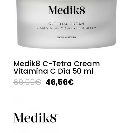
Medik8 C-Tetra Cream
Vitamina C Día 50 ml
El
El
69,00
€
46,56
€
precio
precio
original
actual
era:
es:
69,00€.
46,56€.