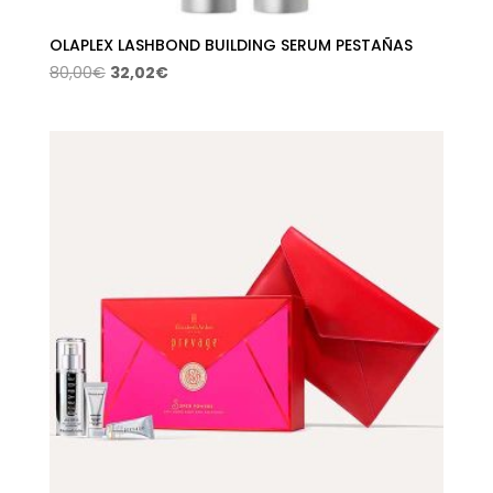
OLAPLEX LASHBOND BUILDING SERUM PESTAÑAS
El
El
80,00
€
32,02
€
precio
precio
original
actual
era:
es:
80,00€.
32,02€.