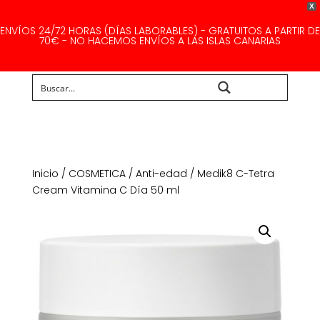
X
ENVÍOS 24/72 HORAS (DÍAS LABORABLES) - GRATUITOS A PARTIR DE
70€ - NO HACEMOS ENVÍOS A LAS ISLAS CANARIAS
Buscar...
Inicio
/
COSMETICA
/
Anti-edad
/ Medik8 C-Tetra
Cream Vitamina C Día 50 ml