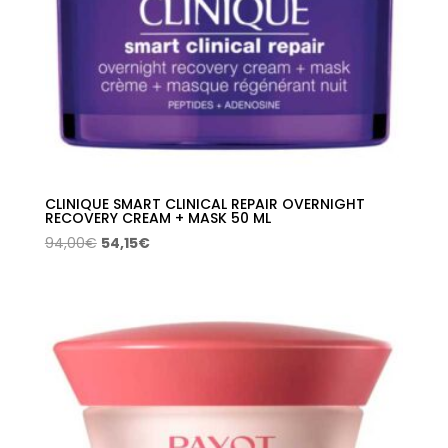
CLINIQUE SMART CLINICAL REPAIR OVERNIGHT
RECOVERY CREAM + MASK 50 ML
El
El
94,00
€
54,15
€
precio
precio
original
actual
era:
es:
94,00€.
54,15€.