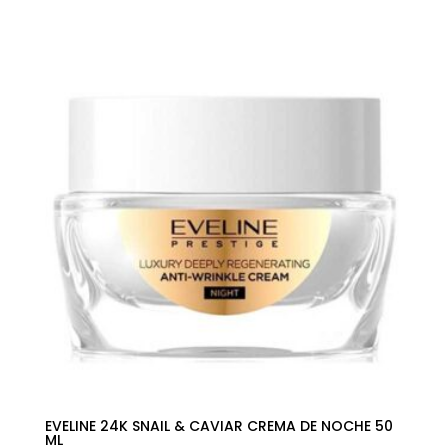
precio
precio
original
actual
era:
es:
183,00€.
113,33€.
EVELINE 24K SNAIL & CAVIAR CREMA DE NOCHE 50
ML