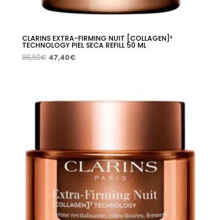
CLARINS EXTRA-FIRMING NUIT [COLLAGEN]³
TECHNOLOGY PIEL SECA REFILL 50 ML
El
El
86,50
€
47,40
€
precio
precio
original
actual
era:
es:
86,50€.
47,40€.