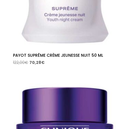
PAYOT SUPRÊME CRÈME JEUNESSE NUIT 50 ML
El
El
122,00
€
70,28
€
precio
precio
original
actual
era:
es:
122,00€.
70,28€.