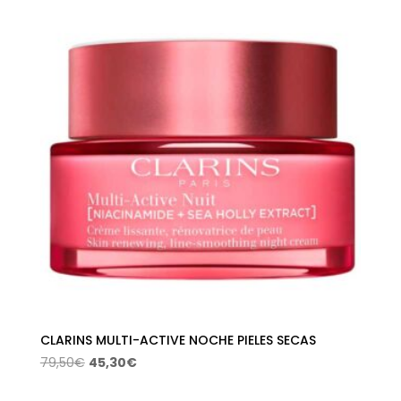
era:
es:
79,50€.
45,30€.
CLARINS MULTI-ACTIVE NOCHE PIELES SECAS
El
El
79,50
€
45,30
€
precio
precio