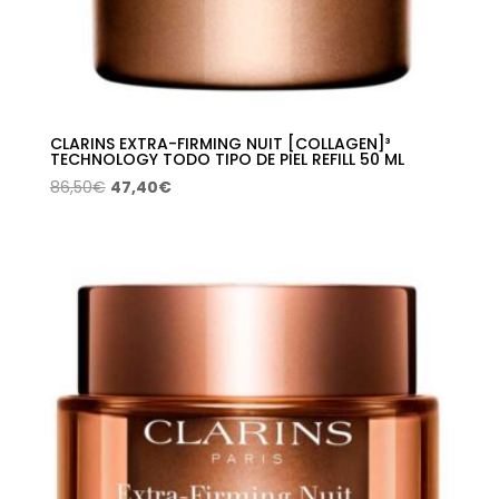
CLARINS EXTRA-FIRMING NUIT [COLLAGEN]³
TECHNOLOGY TODO TIPO DE PIEL REFILL 50 ML
El
El
86,50
€
47,40
€
precio
precio
original
actual
era:
es:
86,50€.
47,40€.