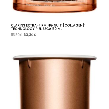
CLARINS EXTRA-FIRMING NUIT [COLLAGEN]³
TECHNOLOGY PIEL SECA 50 ML
El
El
115,50
€
63,30
€
precio
precio
original
actual
era:
es:
115,50€.
63,30€.