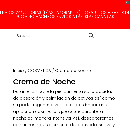
X
ENVÍOS 24/72 HORAS (DÍAS LABORABLES) - GRATUITOS A PARTIR DE
70€ - NO HACEMOS ENVÍOS A LAS ISLAS CANARIAS
Buscar...
Inicio
/
COSMETICA
/ Crema de Noche
Crema de Noche
Durante la noche la piel aumenta su capacidad
de absorción y asimilación de activos así como
su poder regenerativo, por ello, es importante
aplicar un cosmético que actúe durante la
noche de manera intensiva. Así, despertaremos
con un rostro visiblemente descansado, suave y