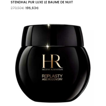
STENDHAL PUR LUXE LE BAUME DE NUIT
El
El
279,50
€
195,63
€
precio
precio
original
actual
era:
es:
279,50€.
195,63€.