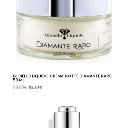
GIOIELLO LIQUIDO CREMA NOTTE DIAMANTE RARO
50 ML
El
El
69,00
€
62,10
€
precio
precio
original
actual
era:
es:
69,00€.
62,10€.