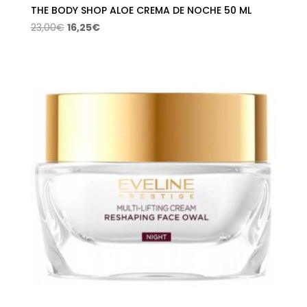
THE BODY SHOP ALOE CREMA DE NOCHE 50 ML
El
El
23,00
€
16,25
€
precio
precio
original
actual
era:
es:
23,00€.
16,25€.