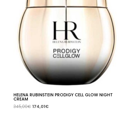
HELENA RUBINSTEIN PRODIGY CELL GLOW NIGHT
CREAM
El
El
345,00
€
174,01
€
precio
precio
original
actual
era:
es:
345,00€.
174,01€.