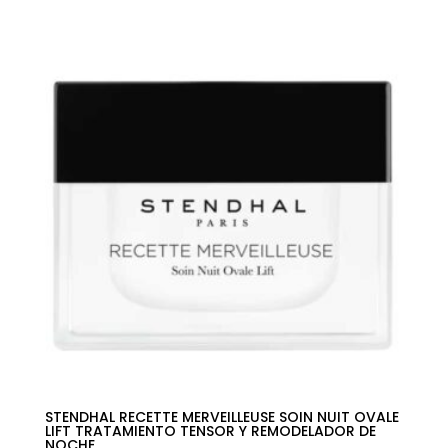
precio
precio
original
actual
era:
es:
98,00€.
68,59€.
STENDHAL RECETTE MERVEILLEUSE SOIN NUIT OVALE
LIFT TRATAMIENTO TENSOR Y REMODELADOR DE
NOCHE