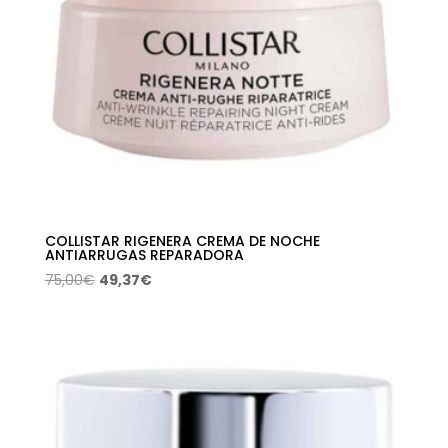
COLLISTAR RIGENERA CREMA DE NOCHE
ANTIARRUGAS REPARADORA
El
El
75,00
€
49,37
€
precio
precio
original
actual
era:
es:
75,00€.
49,37€.