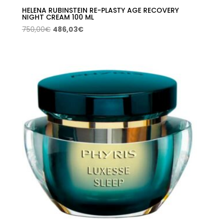
HELENA RUBINSTEIN RE-PLASTY AGE RECOVERY
NIGHT CREAM 100 ML
El
El
750,00
€
486,03
€
precio
precio
original
actual
era:
es:
750,00€.
486,03€.