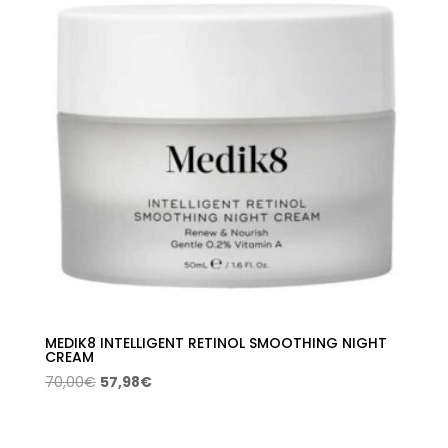
MEDIK8 INTELLIGENT RETINOL SMOOTHING NIGHT
CREAM
El
El
70,00
€
57,98
€
precio
precio
original
actual