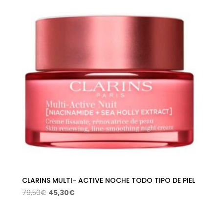
era:
es:
70,00€.
57,98€.
CLARINS MULTI- ACTIVE NOCHE TODO TIPO DE PIEL
El
El
79,50
€
45,30
€
precio
precio
original
actual