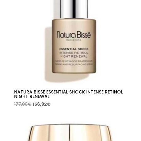
NATURA BISSÉ ESSENTIAL SHOCK INTENSE RETINOL
NIGHT RENEWAL
El
El
177,00
€
156,92
€
precio
precio
original
actual
era:
es:
177,00€.
156,92€.