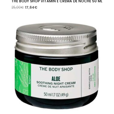
THE BODY SHOP VITAMIN E CREMA DE NOCHE 50 ML
El
El
25,00
€
17,64
€
precio
precio
original
actual
era:
es:
25,00€.
17,64€.