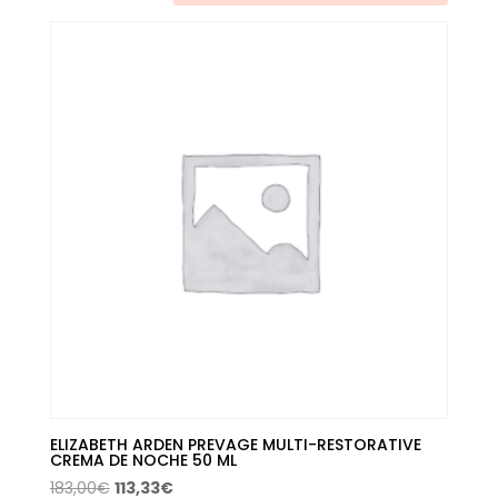
últimos
ELIZABETH ARDEN PREVAGE MULTI-RESTORATIVE
CREMA DE NOCHE 50 ML
El
El
183,00
€
113,33
€