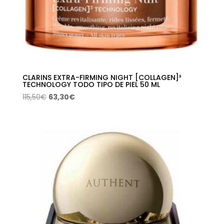
CLARINS EXTRA-FIRMING NIGHT [COLLAGEN]³
TECHNOLOGY TODO TIPO DE PIEL 50 ML
El
El
115,50
€
63,30
€
precio
precio
original
actual
era:
es:
115,50€.
63,30€.