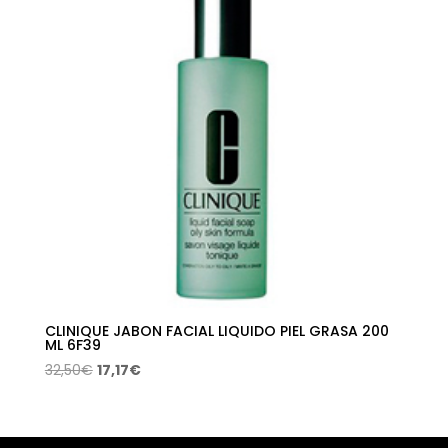
CLINIQUE JABON FACIAL LIQUIDO PIEL GRASA 200
ML 6F39
El
El
32,50
€
17,17
€
precio
precio
original
actual
era:
es: