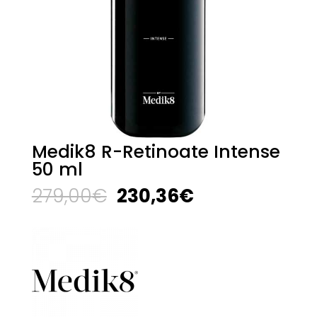
Medik8 R-Retinoate Intense
50 ml
El
El
279,00
€
230,36
€
precio
precio
original
actual
era:
es:
279,00€.
230,36€.