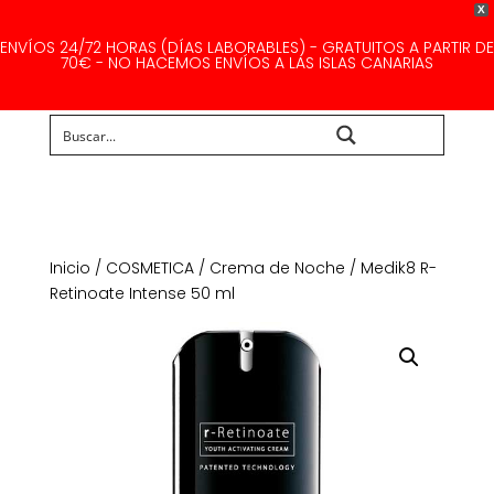
X
ENVÍOS 24/72 HORAS (DÍAS LABORABLES) - GRATUITOS A PARTIR DE
70€ - NO HACEMOS ENVÍOS A LAS ISLAS CANARIAS
Buscar...
Inicio
/
COSMETICA
/
Crema de Noche
/ Medik8 R-
Retinoate Intense 50 ml