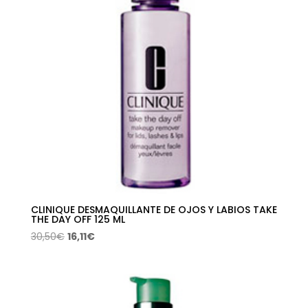
CLINIQUE DESMAQUILLANTE DE OJOS Y LABIOS TAKE
THE DAY OFF 125 ML
El
El
30,50
€
16,11
€
precio
precio
original
actual
era:
es:
30,50€.
16,11€.