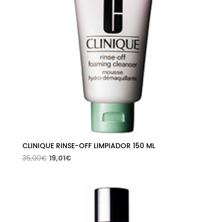
CLINIQUE RINSE-OFF LIMPIADOR 150 ML
El
El
36,00
€
19,01
€
precio
precio
original
actual
era:
es:
36,00€.
19,01€.