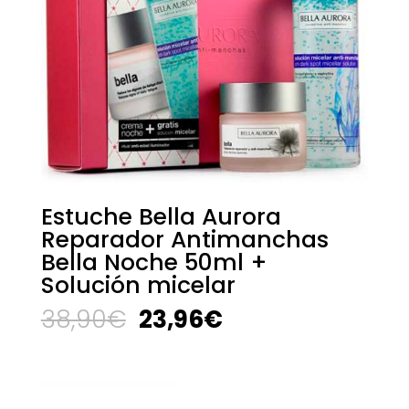
Estuche Bella Aurora
Reparador Antimanchas
Bella Noche 50ml +
Solución micelar
El
El
38,90
€
23,96
€
precio
precio
original
actual
era:
es:
38,90€.
23,96€.