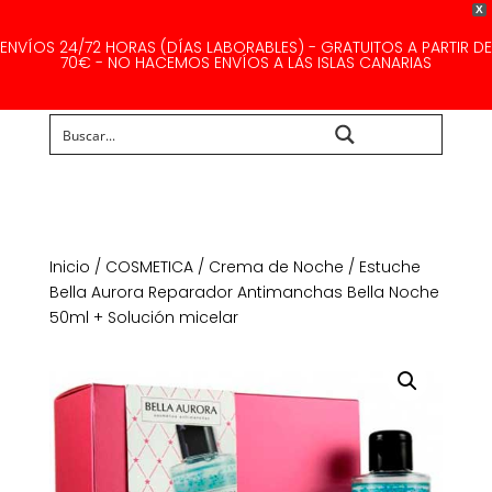
X
ENVÍOS 24/72 HORAS (DÍAS LABORABLES) - GRATUITOS A PARTIR DE
70€ - NO HACEMOS ENVÍOS A LAS ISLAS CANARIAS
Buscar...
Inicio
/
COSMETICA
/
Crema de Noche
/ Estuche
Bella Aurora Reparador Antimanchas Bella Noche
50ml + Solución micelar