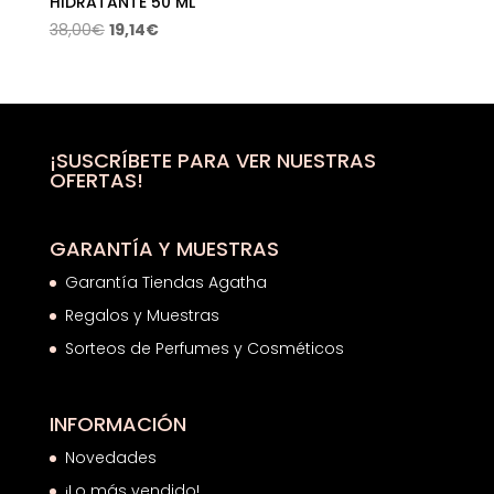
HIDRATANTE 50 ML
El
El
38,00
€
19,14
€
precio
precio
original
actual
era:
es:
38,00€.
19,14€.
¡SUSCRÍBETE PARA VER NUESTRAS
OFERTAS!
GARANTÍA Y MUESTRAS
Garantía Tiendas Agatha
Regalos y Muestras
Sorteos de Perfumes y Cosméticos
INFORMACIÓN
Novedades
¡Lo más vendido!