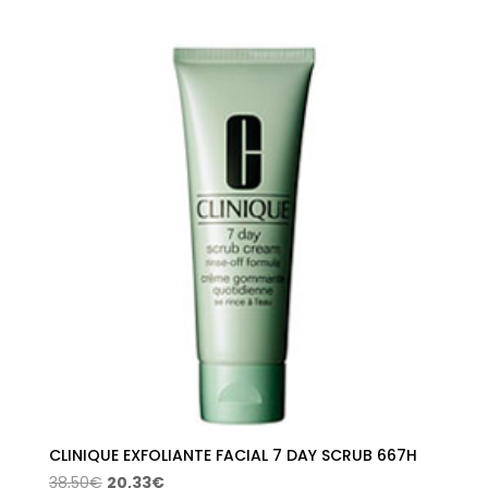
precio
precio
original
actual
era:
es:
69,00€.
46,56€.
CLINIQUE EXFOLIANTE FACIAL 7 DAY SCRUB 667H
El
El
38,50
€
20,33
€