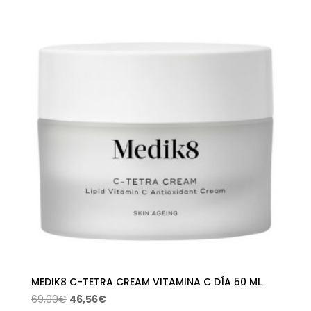
MEDIK8 C-TETRA CREAM VITAMINA C DÍA 50 ML
El
El
69,00
€
46,56
€