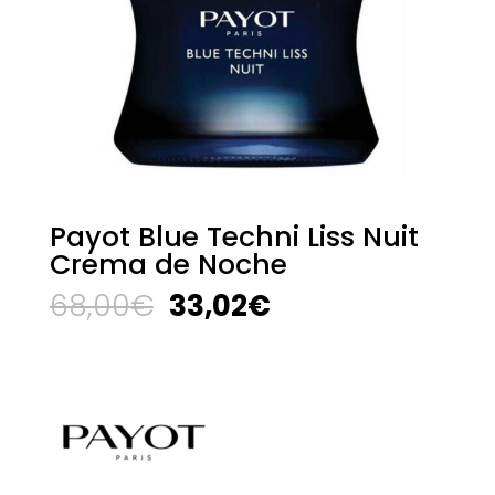
Payot Blue Techni Liss Nuit
Crema de Noche
El
El
68,00
€
33,02
€
precio
precio
original
actual
era:
es:
68,00€.
33,02€.