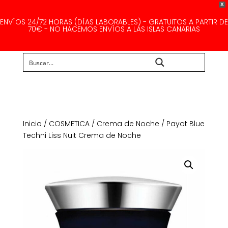
X
ENVÍOS 24/72 HORAS (DÍAS LABORABLES) - GRATUITOS A PARTIR DE
70€ - NO HACEMOS ENVÍOS A LAS ISLAS CANARIAS
Buscar...
Inicio
/
COSMETICA
/
Crema de Noche
/ Payot Blue
Techni Liss Nuit Crema de Noche