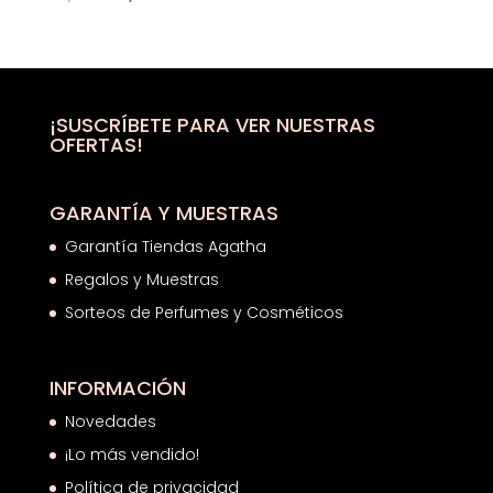
precio
precio
original
actual
era:
es:
38,50€.
20,33€.
¡SUSCRÍBETE PARA VER NUESTRAS
OFERTAS!
GARANTÍA Y MUESTRAS
Garantía Tiendas Agatha
Regalos y Muestras
Sorteos de Perfumes y Cosméticos
INFORMACIÓN
Novedades
¡Lo más vendido!
Política de privacidad