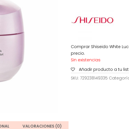
era:
124,00€
Comprar Shiseido White Luc
precio.
Sin existencias
Añadir producto a tu li
SKU:
729238149335
Categorí
ONAL
VALORACIONES (0)