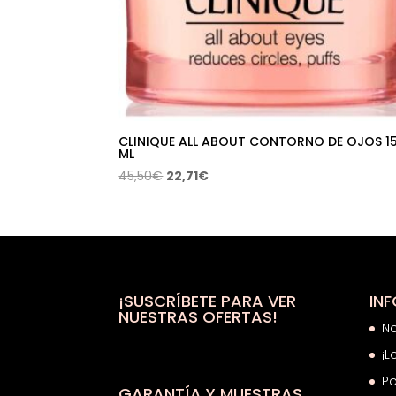
CLINIQUE ALL ABOUT CONTORNO DE OJOS 1
ML
El
El
45,50
€
22,71
€
precio
precio
original
actual
era:
es:
45,50€.
22,71€.
¡SUSCRÍBETE PARA VER
IN
NUESTRAS OFERTAS!
N
¡L
Po
GARANTÍA Y MUESTRAS