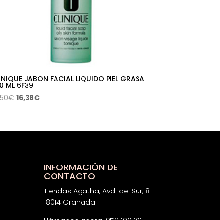
INIQUE JABON FACIAL LIQUIDO PIEL GRASA
0 ML 6F39
El
El
,50
€
16,38
€
precio
precio
original
actual
era:
es:
32,50€.
16,38€.
INFORMACIÓN DE
CONTACTO
Tiendas Agatha, Avd. del Sur, 8
18014 Granada