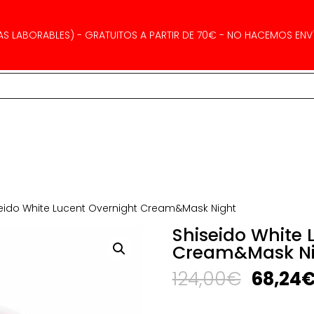
AS LABORABLES) - GRATUITOS A PARTIR DE 70€ - NO HACEMOS ENVÍ
seido White Lucent Overnight Cream&Mask Night
Shiseido White 
Cream&Mask Ni
El
124,00
€
68,24
precio
origina