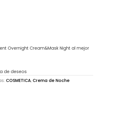
es:
.
68,24€.
ent Overnight Cream&Mask Night al mejor
sta de deseos
as:
COSMETICA
,
Crema de Noche