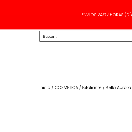
ENVÍOS 24/72 HORAS (DÍ
Inicio
/
COSMETICA
/
Exfoliante
/ Bella Aurora