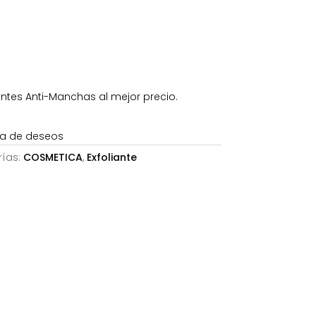
,12€.
antes Anti-Manchas al mejor precio.
sta de deseos
ías:
COSMETICA
,
Exfoliante