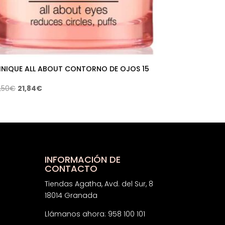
INIQUE ALL ABOUT CONTORNO DE OJOS 15
El
El
,50
€
21,84
€
precio
precio
original
actual
era:
es:
45,50€.
21,84€.
INFORMACIÓN DE
CONTACTO
Tiendas Agatha, Avd. del Sur, 8
18014 Granada
Llámanos ahora: 958 100 101