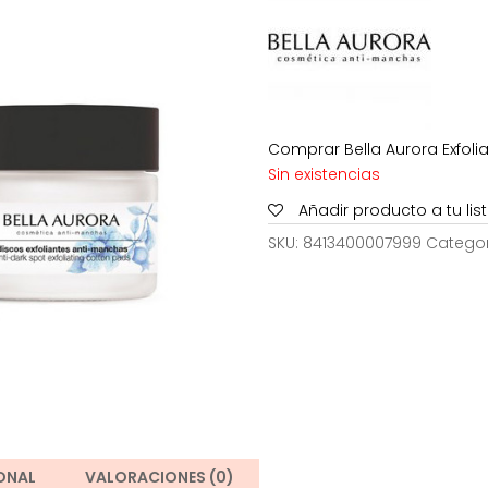
21,90€.
13
Comprar Bella Aurora Exfoli
Sin existencias
Añadir producto a tu li
SKU:
8413400007999
Categor
ONAL
VALORACIONES (0)