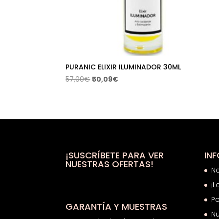
PURANIC ELIXIR ILUMINADOR 30ML
El
El
57,00
€
50,09
€
precio
precio
original
actual
era:
es:
57,00€.
50,09€.
¡SUSCRÍBETE PARA VER
IN
NUESTRAS OFERTAS!
N
¡L
Po
GARANTÍA Y MUESTRAS
Nu