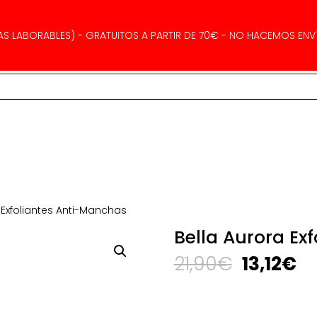
AS LABORABLES) - GRATUITOS A PARTIR DE 70€ - NO HACEMOS ENVÍ
 Exfoliantes Anti-Manchas
Bella Aurora Ex
El
El
21,90
€
13,12
€
precio
pr
original
ac
era:
es