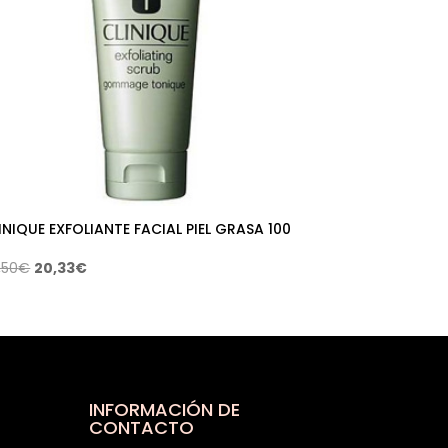
INIQUE EXFOLIANTE FACIAL PIEL GRASA 100
El
El
,50
€
20,33
€
precio
precio
original
actual
era:
es:
38,50€.
20,33€.
INFORMACIÓN DE
CONTACTO