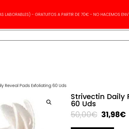
AS LABORABLES) - GRATUITOS A PARTIR DE 70€ - NO HACEMOS ENVÍ
ily Reveal Pads Exfoliating 60 Uds
Strivectin Daily
60 Uds
El
E
50,00
€
31,98
€
precio
original