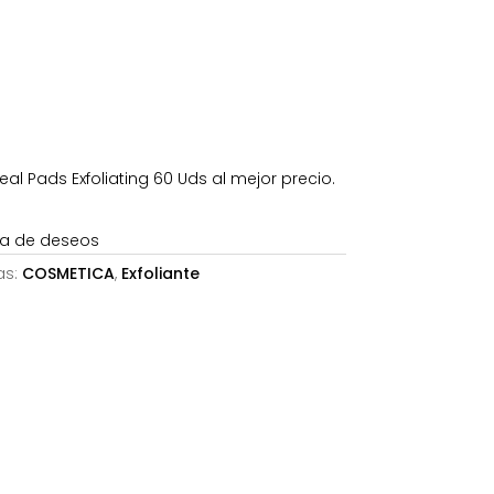
s:
31,98€.
eal Pads Exfoliating 60 Uds al mejor precio.
sta de deseos
as:
COSMETICA
,
Exfoliante