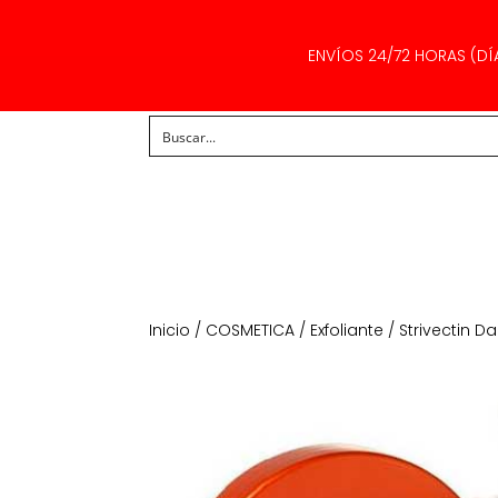
ENVÍOS 24/72 HORAS (DÍ
Inicio
/
COSMETICA
/
Exfoliante
/ Strivectin Da