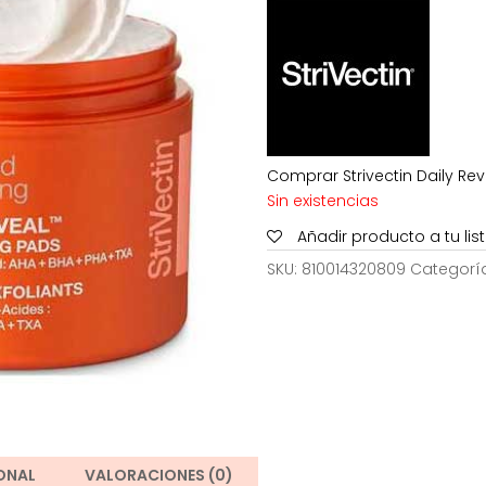
era:
e
50,00€.
Comprar Strivectin Daily Rev
Sin existencias
Añadir producto a tu li
SKU:
810014320809
Categorí
ONAL
VALORACIONES (0)