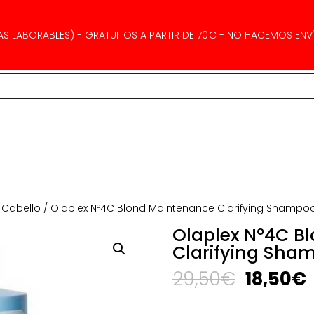
AS LABORABLES) - GRATUITOS A PARTIR DE 70€ - NO HACEMOS ENVÍ
 Cabello
/ Olaplex Nº4C Blond Maintenance Clarifying Shampo
Olaplex Nº4C B
Clarifying Sha
El
E
29,50
€
18,50
€
precio
original