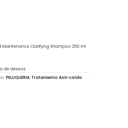
s:
8,50€.
d Maintenance Clarifying Shampoo 250 ml
sta de deseos
as:
PELUQUERIA
,
Tratamiento Anti-caída