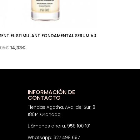
SENTIEL STIMULANT FONDAMENTAL SERUM 50
El
El
,05
€
14,33
€
precio
precio
original
actual
era:
es:
23,05€.
14,33€.
INFORMACIÓN DE
CONTACTO
Tiendas Agatha, Avd. del Sur, 8
18014 Granada
Llámanos ahora: 958 100 101
Whatsapp: 627 498 697