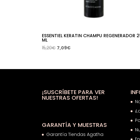
ESSENTIEL KERATIN CHAMPU REGENERADOR 2
ML
El
El
15,20
€
7,09
€
precio
precio
original
actual
era:
es:
15,20€.
7,09€.
¡SUSCRÍBETE PARA VER
IN
NUESTRAS OFERTAS!
N
¡L
Po
GARANTÍA Y MUESTRAS
Nu
Garantía Tiendas Agatha
En