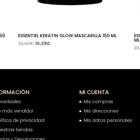
50
ESSENTIEL KERATIN GLOW MASCARILLA 150 ML
ES
ML
El
El
22,40
€
10,29
€
23
precio
precio
original
actual
era:
es:
22,40€.
10,29€.
FORMACIÓN
MI CUENTA
ovedades
Mis compras
o más vendido!
Mis direcciones
lítica de privacidad
Mis datos personales
estras tiendas
víos y Devoluciones