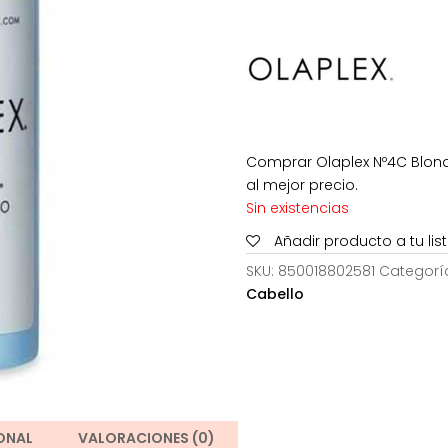
era:
e
29,50€.
1
Comprar Olaplex Nº4C Blon
al mejor precio.
Sin existencias
Añadir producto a tu li
SKU:
850018802581
Categorí
Cabello
ONAL
VALORACIONES (0)