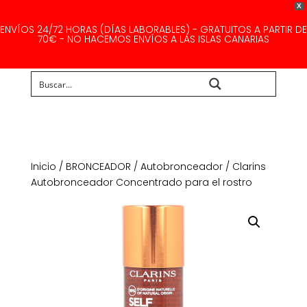
X
ENVÍOS 24/72 HORAS (DÍAS LABORABLES) - GRATUITOS A PARTIR DE
70€ - NO HACEMOS ENVÍOS A LAS ISLAS CANARIAS
Buscar...
Inicio
/
BRONCEADOR
/
Autobronceador
/ Clarins
Autobronceador Concentrado para el rostro