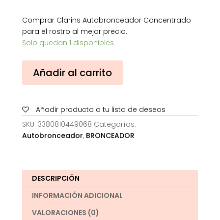
Comprar Clarins Autobronceador Concentrado
para el rostro al mejor precio.
Solo quedan 1 disponibles
Clarins
Añadir al carrito
Autobronceador
Concentrado
para
Añadir producto a tu lista de deseos
el
rostro
SKU:
3380810449068
Categorías:
cantidad
Autobronceador
,
BRONCEADOR
DESCRIPCIÓN
INFORMACIÓN ADICIONAL
VALORACIONES (0)