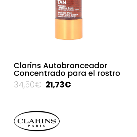
Clarins Autobronceador
Concentrado para el rostro
El
El
34,50
€
21,73
€
precio
precio
original
actual
era:
es:
34,50€.
21,73€.