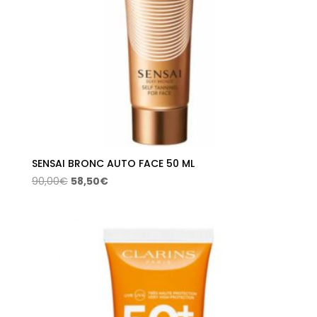
SENSAI BRONC AUTO FACE 50 ML
El
El
90,00
€
58,50
€
precio
precio
original
actual
era:
es:
90,00€.
58,50€.