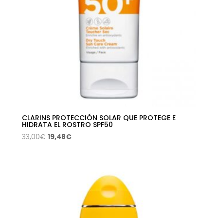
CLARINS PROTECCIÓN SOLAR QUE PROTEGE E
HIDRATA EL ROSTRO SPF50
El
El
33,00
€
19,48
€
precio
precio
original
actual
era:
es:
33,00€.
19,48€.