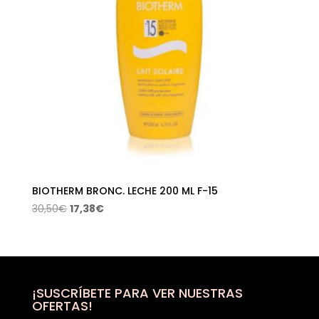
BIOTHERM BRONC. LECHE 200 ML F-15
El
El
30,50
€
17,38
€
precio
precio
original
actual
era:
es:
30,50€.
17,38€.
¡SUSCRÍBETE PARA VER NUESTRAS
OFERTAS!