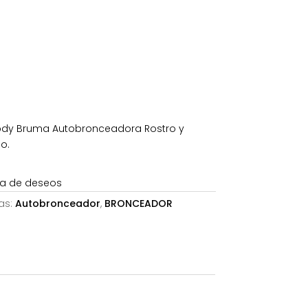
tual
:
06€.
Body Bruma Autobronceadora Rostro y
o.
sta de deseos
as:
Autobronceador
,
BRONCEADOR