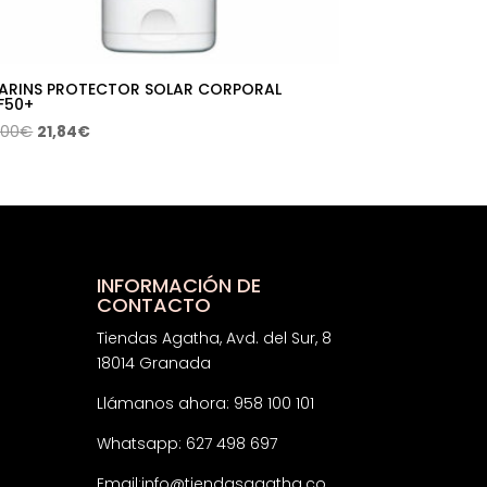
ARINS PROTECTOR SOLAR CORPORAL
F50+
El
El
,00
€
21,84
€
precio
precio
original
actual
era:
es:
35,00€.
21,84€.
INFORMACIÓN DE
CONTACTO
Tiendas Agatha, Avd. del Sur, 8
18014 Granada
Llámanos ahora: 958 100 101
Whatsapp: 627 498 697
Email:
info@tiendasagatha.co