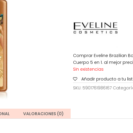
original
ac
era:
es
9,00€.
5,
Comprar Eveline Brazilian 
Cuerpo 5 en 1. al mejor preci
Sin existencias
Añadir producto a tu li
SKU:
5901761986167
Categorí
ONAL
VALORACIONES (0)