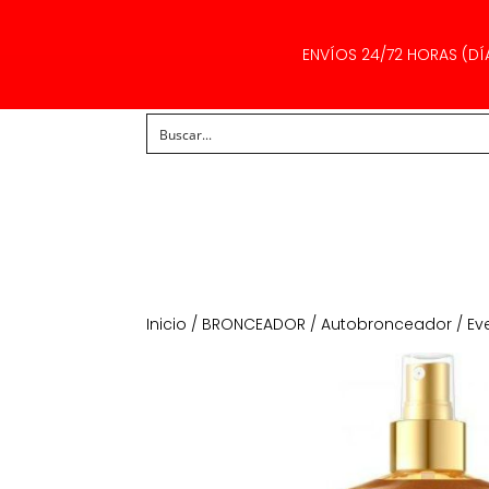
ENVÍOS 24/72 HORAS (DÍ
Inicio
/
BRONCEADOR
/
Autobronceador
/ Ev