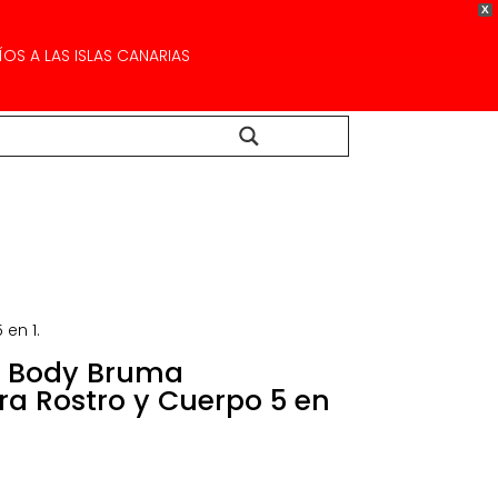
X
OS A LAS ISLAS CANARIAS
Buscar...
en 1.
an Body Bruma
a Rostro y Cuerpo 5 en
ecio