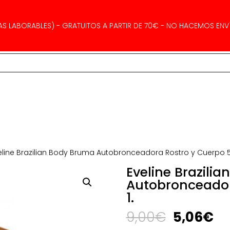
AS LABORABLES) - GRATUITOS A PARTIR DE 70€ - NO HACEMOS ENVÍ
eline Brazilian Body Bruma Autobronceadora Rostro y Cuerpo 5 
Eveline Brazili
Autobronceador
1.
El
El
9,00
€
5,06
€
precio
pr