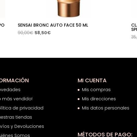
PO
SENSAI BRONC AUTO FACE 50 ML
CL
SP
El
El
90,00
€
58,50
€
35
precio
precio
original
actual
era:
es:
90,00€.
58,50€.
FORMACIÓN
MI CUENTA
ovedades
Mis compras
o más vendido!
Mis direcciones
lítica de privacidad
Mis datos personales
estras tiendas
víos y Devoluciones
MÉTODOS DE PAGO:
uiénes Somos