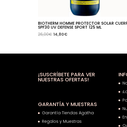
BIOTHERM HOMME PROTECTOR SOLAR CUER
SPF30 UV DEFENSE SPORT 125 ML
El
El
26,00
€
14,80
€
precio
precio
original
actual
era:
es:
26,00€.
14,80€.
¡SUSCRÍBETE PARA VER
IN
NUESTRAS OFERTAS!
N
¡L
Po
GARANTÍA Y MUESTRAS
Nu
Garantía Tiendas Agatha
En
Regalos y Muestras
Q