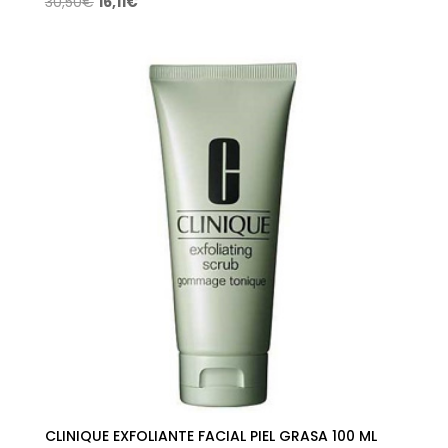
El
El
30,50
€
16,11
€
precio
precio
original
actual
era:
es:
30,50€.
16,11€.
CLINIQUE EXFOLIANTE FACIAL PIEL GRASA 100 ML