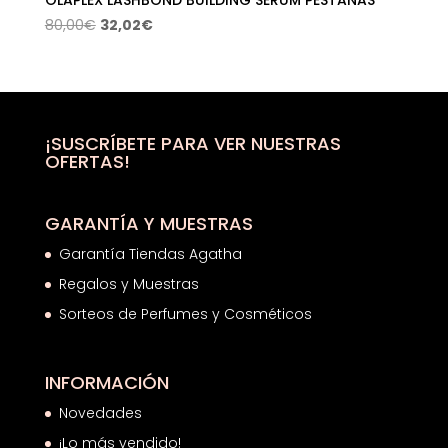
El
El
80,00
€
32,02
€
precio
precio
original
actual
era:
es:
80,00€.
32,02€.
¡SUSCRÍBETE PARA VER NUESTRAS
OFERTAS!
GARANTÍA Y MUESTRAS
Garantía Tiendas Agatha
Regalos y Muestras
Sorteos de Perfumes y Cosméticos
INFORMACIÓN
Novedades
¡Lo más vendido!