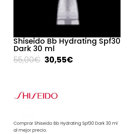
Shiseido Bb Hydrating Spf30
Dark 30 ml
El
El
55,00
€
30,55
€
precio
precio
original
actual
era:
es:
55,00€.
30,55€.
Comprar Shiseido Bb Hydrating Spf30 Dark 30 ml
al mejor precio.