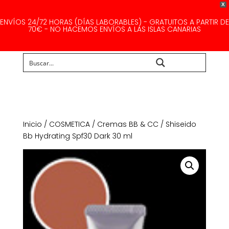
X
ENVÍOS 24/72 HORAS (DÍAS LABORABLES) - GRATUITOS A PARTIR DE
70€ - NO HACEMOS ENVÍOS A LAS ISLAS CANARIAS
Buscar...
Inicio
/
COSMETICA
/
Cremas BB & CC
/ Shiseido
Bb Hydrating Spf30 Dark 30 ml