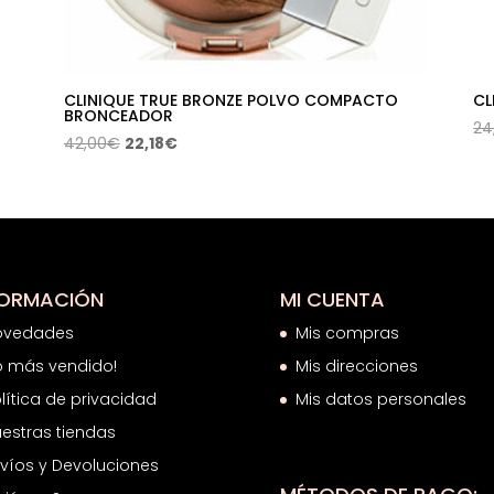
CLINIQUE TRUE BRONZE POLVO COMPACTO
CL
BRONCEADOR
24
El
El
42,00
€
22,18
€
precio
precio
original
actual
era:
es:
42,00€.
22,18€.
FORMACIÓN
MI CUENTA
ovedades
Mis compras
o más vendido!
Mis direcciones
lítica de privacidad
Mis datos personales
estras tiendas
víos y Devoluciones