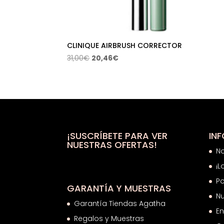
CLINIQUE AIRBRUSH CORRECTOR
El
El
31,00
€
20,46
€
precio
precio
original
actual
era:
es:
31,00€.
20,46€.
¡SUSCRÍBETE PARA VER
IN
NUESTRAS OFERTAS!
N
¡L
Po
GARANTÍA Y MUESTRAS
Nu
Garantía Tiendas Agatha
En
Regalos y Muestras