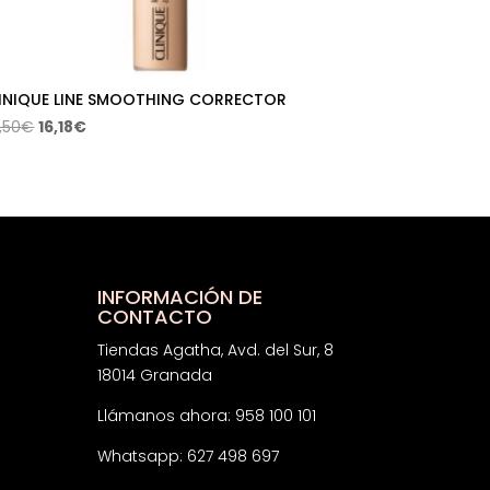
INIQUE LINE SMOOTHING CORRECTOR
El
El
,50
€
16,18
€
precio
precio
original
actual
era:
es:
24,50€.
16,18€.
INFORMACIÓN DE
CONTACTO
Tiendas Agatha, Avd. del Sur, 8
18014 Granada
Llámanos ahora: 958 100 101
Whatsapp: 627 498 697