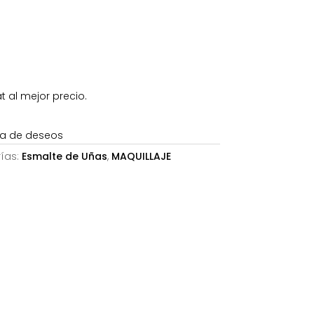
3€.
 al mejor precio.
sta de deseos
ías:
Esmalte de Uñas
,
MAQUILLAJE