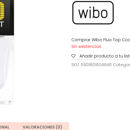
2,99€.
2,2
Comprar Wibo Fluo Top Coat
Sin existencias
Añadir producto a tu li
SKU:
5901801604846
Categor
ONAL
VALORACIONES (0)