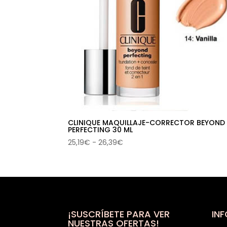
CLINIQUE MAQUILLAJE-CORRECTOR BEYOND
PERFECTING 30 ML
Rango
25,19
€
-
26,39
€
de
precios:
desde
25,19€
hasta
26,39€
¡SUSCRÍBETE PARA VER
IN
NUESTRAS OFERTAS!