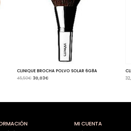
CLINIQUE BROCHA POLVO SOLAR 6G8A
CL
El
El
45,50
€
30,03
€
32
precio
precio
original
actual
era:
es:
45,50€.
30,03€.
FORMACIÓN
MI CUENTA