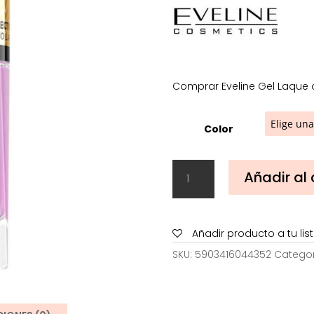
2,11€
hast
5,10
Comprar Eveline Gel Laque a
Color
Eveline
Añadir al 
Gel
Laque
cantidad
Añadir producto a tu li
SKU:
5903416044352
Categor