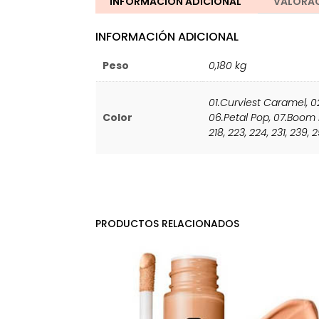
INFORMACIÓN ADICIONAL
VALORAC
INFORMACIÓN ADICIONAL
Peso
0,180 kg
01.Curviest Caramel
,
0
Color
06.Petal Pop
,
07.Boom
218
,
223
,
224
,
231
,
239
,
2
PRODUCTOS RELACIONADOS