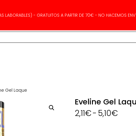
AS LABORABLES) - GRATUITOS A PARTIR DE 70€ - NO HACEMOS ENVÍ
ine Gel Laque
Eveline Gel Laq
Ran
2,11
€
-
5,10
€
de
prec
des