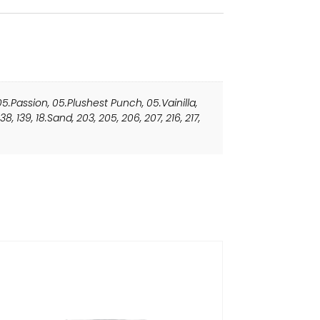
05.Passion
,
05.Plushest Punch
,
05.Vainilla
,
138
,
139
,
18.Sand
,
203
,
205
,
206
,
207
,
216
,
217
,