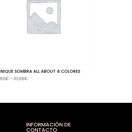
INIQUE SOMBRA ALL ABOUT 4 COLORES
Rango
,60
€
-
33,66
€
de
precios:
desde
32,60€
hasta
33,66€
INFORMACIÓN DE
CONTACTO