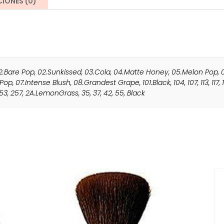
IONES (0)
2.Bare Pop
,
02.Sunkissed
,
03.Cola
,
04.Matte Honey
,
05.Melon Pop
,
 Pop
,
07.Intense Blush
,
08.Grandest Grape
,
101.Black
,
104
,
107
,
113
,
117
,
53
,
257
,
2A.LemonGrass
,
35
,
37
,
42
,
55
,
Black