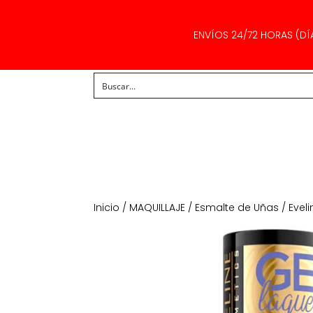
ENVÍOS 24/72 HORAS (DÍ
Inicio
/
MAQUILLAJE
/
Esmalte de Uñas
/ Evel