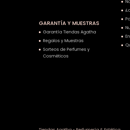
N
¡L
Po
GARANTÍA Y MUESTRAS
Nu
Garantía Tiendas Agatha
En
Regalos y Muestras
Q
Sorteos de Perfumes y
Cosméticos
Tiendas Agatha - Perfumería & Estética