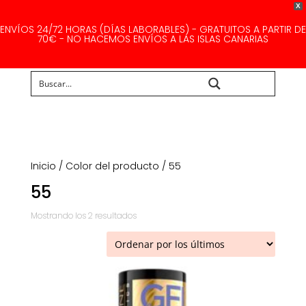
X
ENVÍOS 24/72 HORAS (DÍAS LABORABLES) - GRATUITOS A PARTIR DE
70€ - NO HACEMOS ENVÍOS A LAS ISLAS CANARIAS
Buscar...
Inicio
/ Color del producto / 55
55
Ordenado
Mostrando los 2 resultados
por
los
últimos