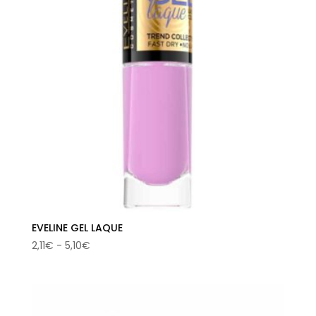
EVELINE GEL LAQUE
Rango
2,11
€
-
5,10
€
de
precios:
desde
2,11€