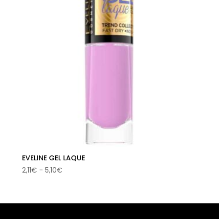
EVELINE GEL LAQUE
Rango
2,11
€
-
5,10
€
de
precios:
desde
2,11€