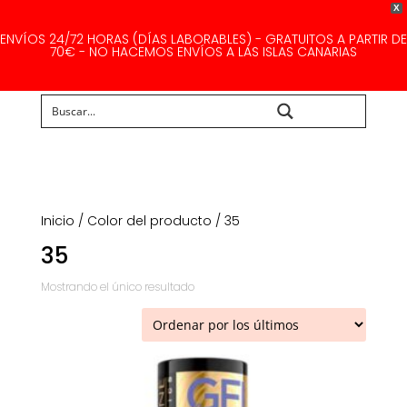
X
ENVÍOS 24/72 HORAS (DÍAS LABORABLES) - GRATUITOS A PARTIR DE
70€ - NO HACEMOS ENVÍOS A LAS ISLAS CANARIAS
Buscar...
Inicio
/ Color del producto / 35
35
Mostrando el único resultado