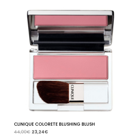
precios:
desde
18,32€
hasta
22,71€
CLINIQUE COLORETE BLUSHING BLUSH
El
El
44,00
€
23,24
€
precio
precio