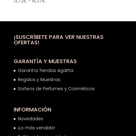
Rango
13,72
€
-
16,37
€
de
precios:
desde
13,72€
hasta
¡SUSCRÍBETE PARA VER NUESTRAS
OFERTAS!
16,37€
GARANTÍA Y MUESTRAS
Garantía Tiendas Agatha
Regalos y Muestras
Sorteos de Perfumes y Cosméticos
INFORMACIÓN
Novedades
¡Lo más vendido!