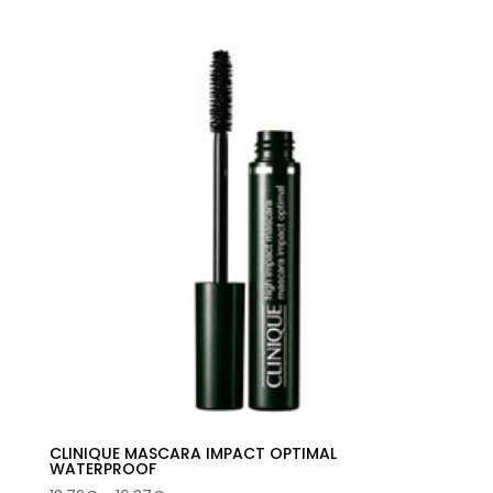
original
actual
era:
es:
44,00€.
23,24€.
CLINIQUE MASCARA IMPACT OPTIMAL
WATERPROOF