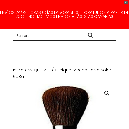
X
ENVÍOS 24/72 HORAS (DÍAS LABORABLES) - GRATUITOS A PARTIR DE
70€ - NO HACEMOS ENVÍOS A LAS ISLAS CANARIAS
Buscar...
Inicio
/
MAQUILLAJE
/ Clinique Brocha Polvo Solar
6g8a