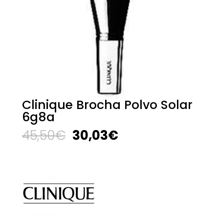
Clinique Brocha Polvo Solar
6g8a
El
El
45,50
€
30,03
€
precio
precio
original
actual
era:
es:
45,50€.
30,03€.