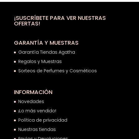
era:
es:
19,91€.
13,08€.
¡SUSCRÍBETE PARA VER NUESTRAS
OFERTAS!
GARANTÍA Y MUESTRAS
Garantía Tiendas Agatha
Regalos y Muestras
Sorteos de Perfumes y Cosméticos
INFORMACIÓN
Novedades
¡Lo más vendido!
Política de privacidad
Nuestras tiendas
Envíos y Devoluciones