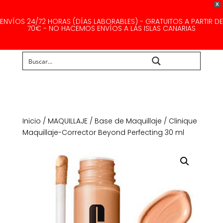
X
ENVÍOS 24/72 HORAS (DÍAS LABORABLES) - GRATUITOS A PARTIR DE
70€ - NO HACEMOS ENVÍOS A LAS ISLAS CANARIAS
Buscar...
Inicio
/
MAQUILLAJE
/
Base de Maquillaje
/ Clinique
Maquillaje-Corrector Beyond Perfecting 30 ml