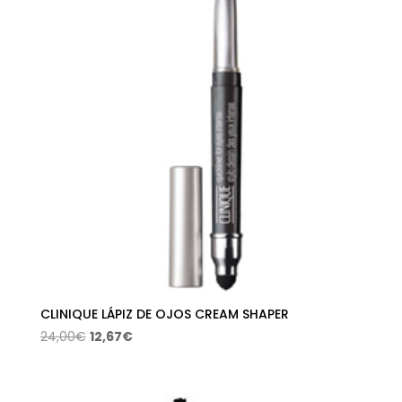
14,25€
hasta
17,82€
CLINIQUE LÁPIZ DE OJOS CREAM SHAPER
El
El
24,00
€
12,67
€
precio
precio
original
actual
era:
es: