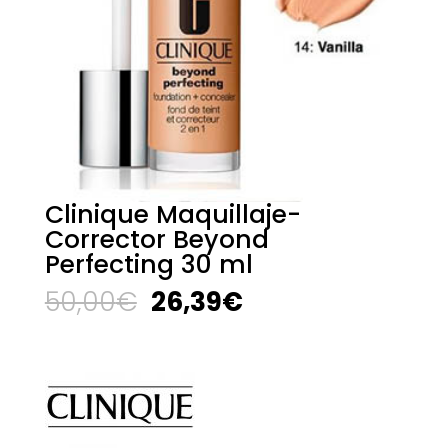
Clinique Maquillaje-
Corrector Beyond
Perfecting 30 ml
El
El
50,00
€
26,39
€
precio
precio
original
actual
era:
es:
50,00€.
26,39€.