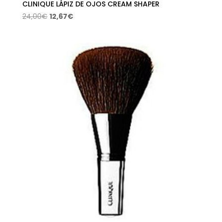
CLINIQUE LÁPIZ DE OJOS CREAM SHAPER
El
El
24,00
€
12,67
€
precio
precio
original
actual
era:
es:
24,00€.
12,67€.