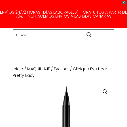
X
ENVÍOS 24/72 HORAS (DÍAS LABORABLES) - GRATUITOS A PARTIR DE
70€ - NO HACEMOS ENVÍOS A LAS ISLAS CANARIAS
Buscar...
Inicio
/
MAQUILLAJE
/
Eyeliner
/ Clinique Eye Liner
Pretty Easy