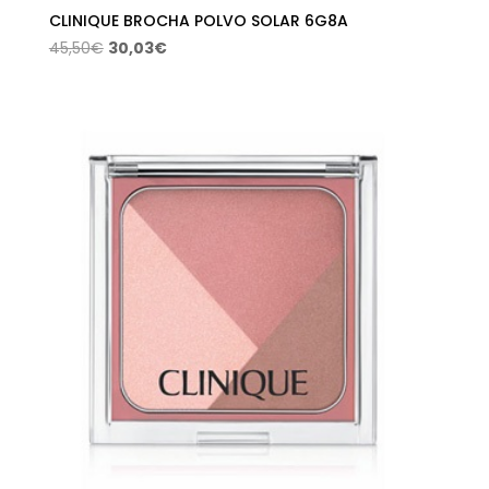
CLINIQUE BROCHA POLVO SOLAR 6G8A
El
El
45,50
€
30,03
€
precio
precio
original
actual
era:
es:
45,50€.
30,03€.