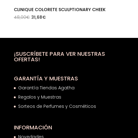
CLINIQUE COLORETE SCULPTIONARY CHEEK
El
El
48,00
€
31,68
€
precio
precio
original
actual
era:
es:
48,00€.
31,68€.
¡SUSCRÍBETE PARA VER NUESTRAS
OFERTAS!
GARANTÍA Y MUESTRAS
Garantía Tiendas Agatha
Regalos y Muestras
Sorteos de Perfumes y Cosméticos
INFORMACIÓN
Novedades