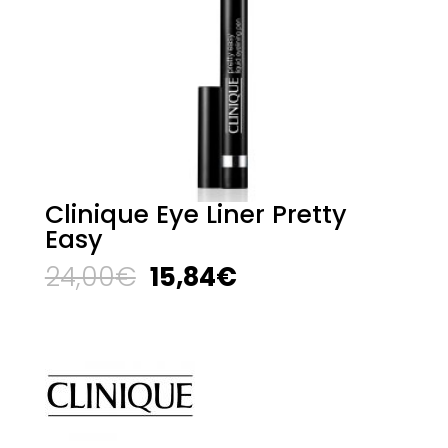
Clinique Eye Liner Pretty
Easy
El
El
24,00
€
15,84
€
precio
precio
original
actual
era:
es:
24,00€.
15,84€.