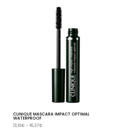
original
actual
era:
es:
31,50€.
15,88€.
CLINIQUE MASCARA IMPACT OPTIMAL
WATERPROOF
Rango
13,10
€
-
16,37
€