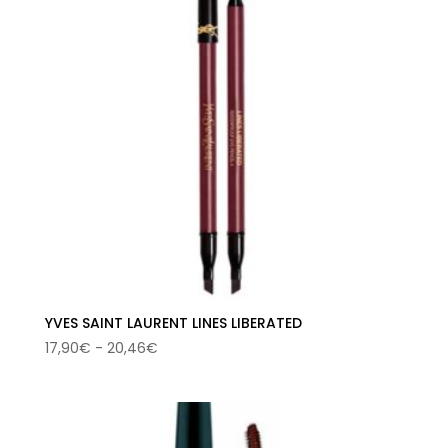
YVES SAINT LAURENT LINES LIBERATED
Rango
17,90
€
-
20,46
€
de
precios:
desde
17,90€