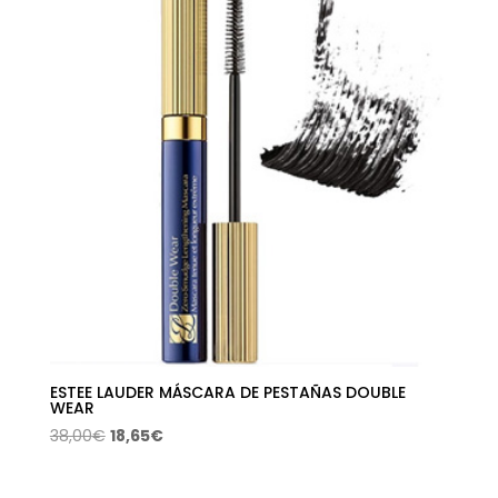
39,00€.
20,59€.
ESTEE LAUDER MÁSCARA DE PESTAÑAS DOUBLE
WEAR
El
El
38,00
€
18,65
€
precio
precio
original
actual