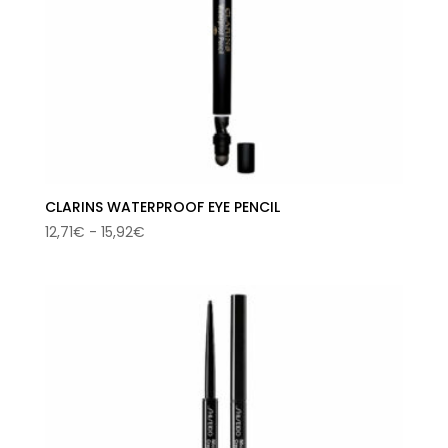
CLARINS WATERPROOF EYE PENCIL
Rango
12,71
€
-
15,92
€
de
precios:
desde
12,71€
hasta
15,92€