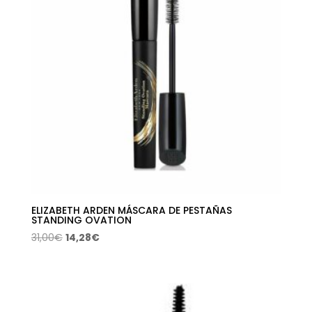
ELIZABETH ARDEN MÁSCARA DE PESTAÑAS
STANDING OVATION
El
El
31,00
€
14,28
€
precio
precio
original
actual
era:
es:
31,00€.
14,28€.