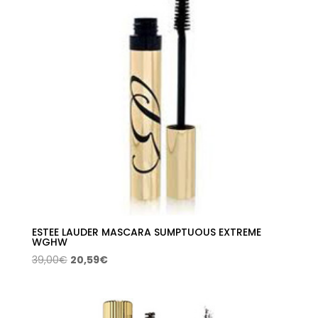
ESTEE LAUDER MASCARA SUMPTUOUS EXTREME
WGHW
El
El
39,00
€
20,59
€
precio
precio
original
actual
era:
es: