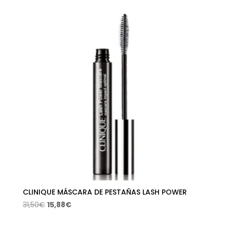
era:
es:
38,00€.
18,65€.
CLINIQUE MÁSCARA DE PESTAÑAS LASH POWER
El
El
31,50
€
15,88
€
precio
precio