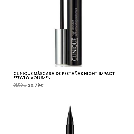
CLINIQUE MÁSCARA DE PESTAÑAS HIGHT IMPACT
EFECTO VOLUMEN
El
El
31,50
€
20,79
€
precio
precio
original
actual
era:
es:
31,50€.
20,79€.