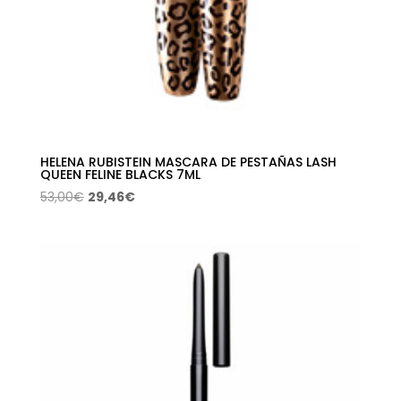
HELENA RUBISTEIN MASCARA DE PESTAÑAS LASH
QUEEN FELINE BLACKS 7ML
El
El
53,00
€
29,46
€
precio
precio
original
actual
era:
es:
53,00€.
29,46€.