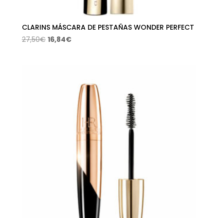
CLARINS MÁSCARA DE PESTAÑAS WONDER PERFECT
El
El
27,50
€
16,84
€
precio
precio
original
actual
era:
es:
27,50€.
16,84€.