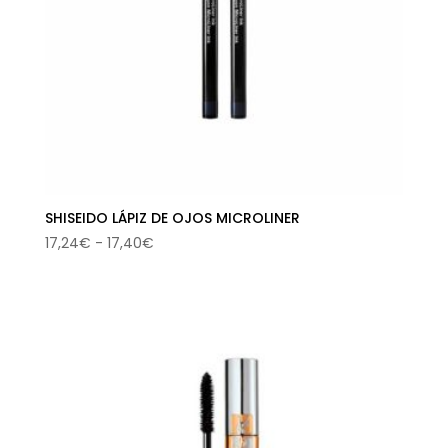
SHISEIDO LÁPIZ DE OJOS MICROLINER
Rango
17,24
€
-
17,40
€
de
precios:
desde
17,24€
hasta
17,40€