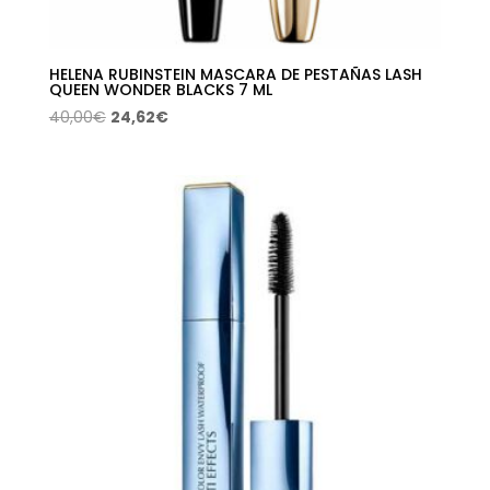
HELENA RUBINSTEIN MASCARA DE PESTAÑAS LASH
QUEEN WONDER BLACKS 7 ML
El
El
40,00
€
24,62
€
precio
precio
original
actual
era:
es:
40,00€.
24,62€.