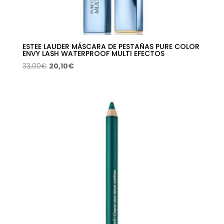
ESTEE LAUDER MÁSCARA DE PESTAÑAS PURE COLOR
ENVY LASH WATERPROOF MULTI EFECTOS
El
El
33,00
€
20,10
€
precio
precio
original
actual
era:
es:
33,00€.
20,10€.