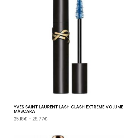
17,47€
hasta
19,97€
YVES SAINT LAURENT LASH CLASH EXTREME VOLUME
MÁSCARA
Rango
25,18
€
-
28,77
€
de
precios: