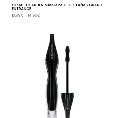
ELIZABETH ARDEN MÁSCARA DE PESTAÑAS GRAND
ENTRANCE
Rango
13,99
€
-
14,96
€
de
precios:
desde
13,99€
hasta
14,96€