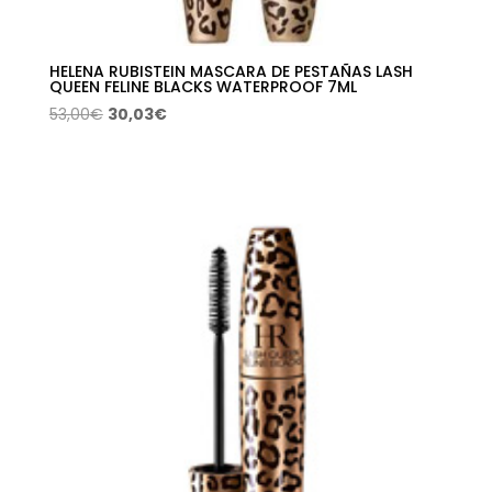
HELENA RUBISTEIN MASCARA DE PESTAÑAS LASH
QUEEN FELINE BLACKS WATERPROOF 7ML
El
El
53,00
€
30,03
€
precio
precio
original
actual
era:
es:
53,00€.
30,03€.