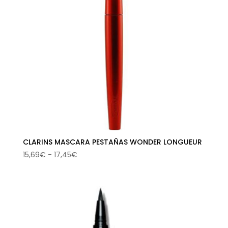
CLARINS MASCARA PESTAÑAS WONDER LONGUEUR
Rango
15,69
€
-
17,45
€
de
precios:
desde
15,69€
hasta
17,45€