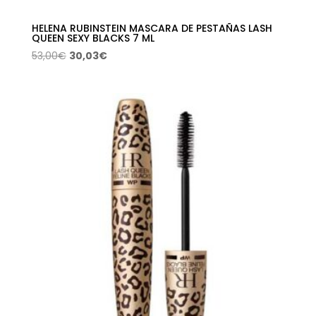
HELENA RUBINSTEIN MASCARA DE PESTAÑAS LASH
QUEEN SEXY BLACKS 7 ML
El
El
53,00
€
30,03
€
precio
precio
original
actual
era:
es:
53,00€.
30,03€.