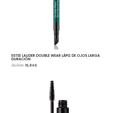
ESTEE LAUDER DOUBLE WEAR LÁPIZ DE OJOS LARGA
DURACIÓN
El
El
26,00
€
15,84
€
precio
precio
original
actual
era:
es:
26,00€.
15,84€.