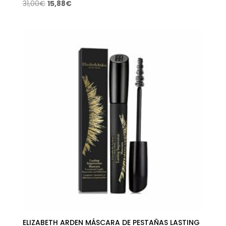
El
El
31,00
€
15,88
€
precio
precio
original
actual
era:
es:
31,00€.
15,88€.
ELIZABETH ARDEN MÁSCARA DE PESTAÑAS LASTING