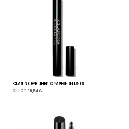
CLARINS EYE LINER GRAPHIK IN LINER
El
El
35,50
€
19,54
€
precio
precio
original
actual
era:
es:
35,50€.
19,54€.