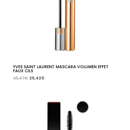
YVES SAINT LAURENT MASCARA VOLUMEN EFFET
FAUX CILS
El
El
45,47
€
25,42
€
precio
precio
original
actual
era:
es:
45,47€.
25,42€.