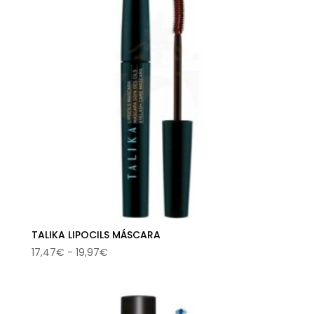
hasta
20,46€
TALIKA LIPOCILS MÁSCARA
Rango
17,47
€
-
19,97
€
de
precios:
desde