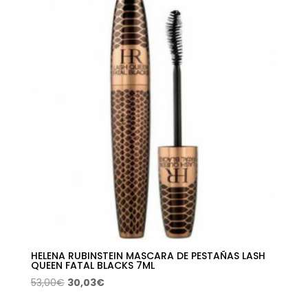
desde
25,18€
hasta
28,77€
HELENA RUBINSTEIN MASCARA DE PESTAÑAS LASH
QUEEN FATAL BLACKS 7ML
El
El
53,00
€
30,03
€
precio
precio