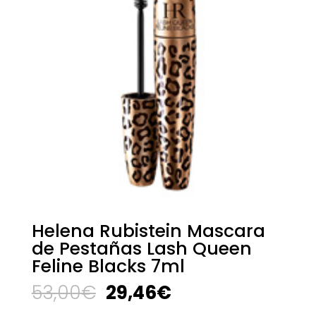
Helena Rubistein Mascara
de Pestañas Lash Queen
Feline Blacks 7ml
El
El
53,00
€
29,46
€
precio
precio