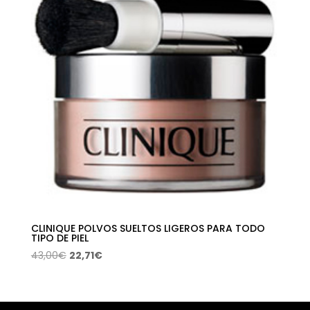
CLINIQUE POLVOS SUELTOS LIGEROS PARA TODO
TIPO DE PIEL
El
El
43,00
€
22,71
€
precio
precio
original
actual
era:
es: