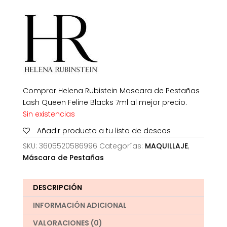
original
actual
era:
es:
53,00€.
29,46€.
Comprar Helena Rubistein Mascara de Pestañas
Lash Queen Feline Blacks 7ml al mejor precio.
Sin existencias
Añadir producto a tu lista de deseos
SKU:
3605520586996
Categorías:
MAQUILLAJE
,
Máscara de Pestañas
DESCRIPCIÓN
INFORMACIÓN ADICIONAL
VALORACIONES (0)