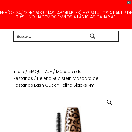
X
ENVÍOS 24/72 HORAS (DÍAS LABORABLES) - GRATUITOS A PARTIR DE
70€ - NO HACEMOS ENVÍOS A LAS ISLAS CANARIAS
Buscar...
Inicio
/
MAQUILLAJE
/
Máscara de
Pestañas
/ Helena Rubistein Mascara de
Pestañas Lash Queen Feline Blacks 7ml