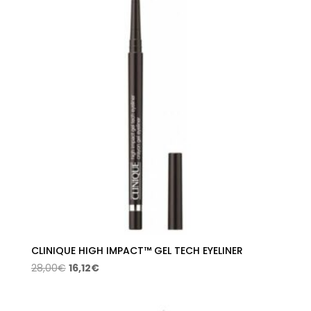
36,00€.
20,74€.
CLINIQUE HIGH IMPACT™ GEL TECH EYELINER
El
El
28,00
€
16,12
€
precio
precio
original
actual