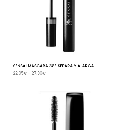
SENSAI MASCARA 38º SEPARA Y ALARGA
Rango
22,05
€
-
27,30
€
de
precios:
desde
22,05€
hasta
27,30€