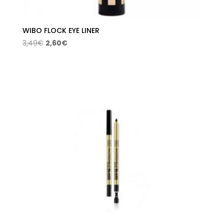
WIBO FLOCK EYE LINER
El
El
3,49
€
2,60
€
precio
precio
original
actual
era:
es:
3,49€.
2,60€.