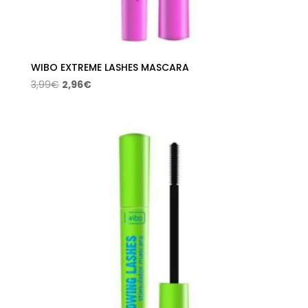
WIBO EXTREME LASHES MASCARA
El
El
3,99
€
2,96
€
precio
precio
original
actual
era:
es:
3,99€.
2,96€.