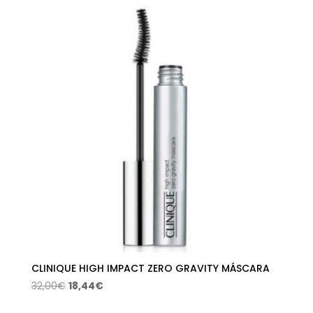
era:
es:
26,00€.
14,97€.
CLINIQUE HIGH IMPACT ZERO GRAVITY MÁSCARA
El
El
32,00
€
18,44
€
precio
precio