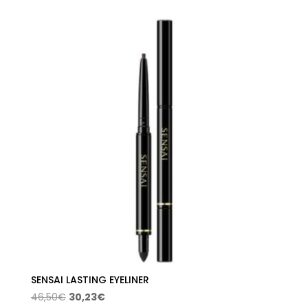
precios:
desde
18,76€
hasta
19,35€
SENSAI LASTING EYELINER
El
El
46,50
€
30,23
€