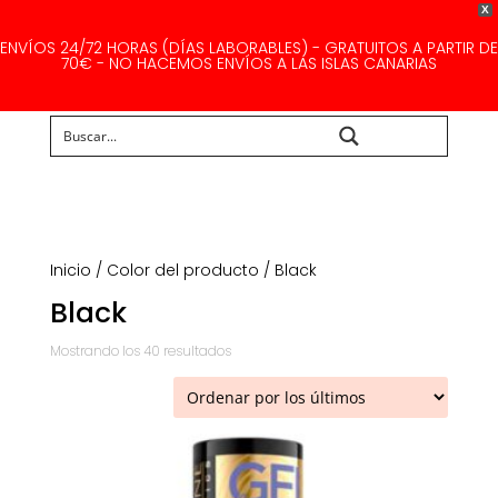
X
ENVÍOS 24/72 HORAS (DÍAS LABORABLES) - GRATUITOS A PARTIR DE
70€ - NO HACEMOS ENVÍOS A LAS ISLAS CANARIAS
Buscar...
Inicio
/ Color del producto / Black
Black
Ordenado
Mostrando los 40 resultados
por
los
últimos