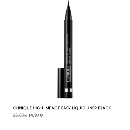
era:
es:
28,00€.
16,12€.
CLINIQUE HIGH IMPACT EASY LIQUID LINER BLACK
El
El
26,00
€
14,97
€
precio
precio
original
actual