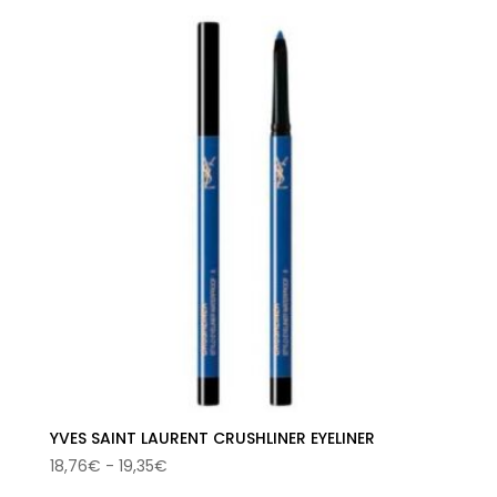
original
actual
era:
es:
32,00€.
18,44€.
YVES SAINT LAURENT CRUSHLINER EYELINER
Rango
18,76
€
-
19,35
€
de