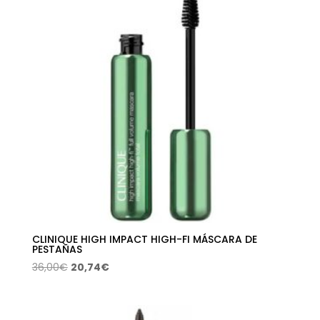
CLINIQUE HIGH IMPACT HIGH-FI MÁSCARA DE
PESTAÑAS
El
El
36,00
€
20,74
€
precio
precio
original
actual
era:
es: