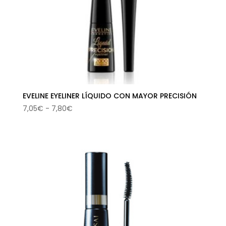
EVELINE EYELINER LÍQUIDO CON MAYOR PRECISIÓN
Rango
7,05
€
-
7,80
€
de
precios:
desde
7,05€
hasta
7,80€