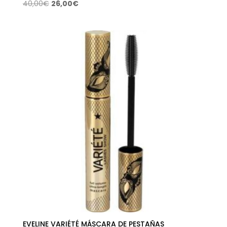
El
El
40,00
€
26,00
€
precio
precio
original
actual
era:
es:
40,00€.
26,00€.
EVELINE VARIÉTÉ MÁSCARA DE PESTAÑAS