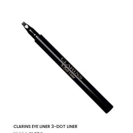
de
precios:
desde
25,80€
hasta
26,38€
CLARINS EYE LINER 3-DOT LINER