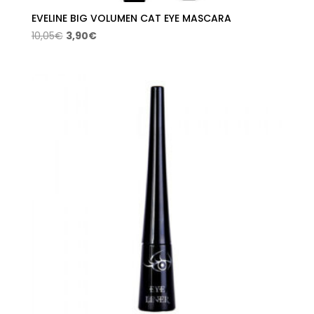
EVELINE BIG VOLUMEN CAT EYE MASCARA
El
El
10,05
€
3,90
€
precio
precio
original
actual
era:
es:
10,05€.
3,90€.