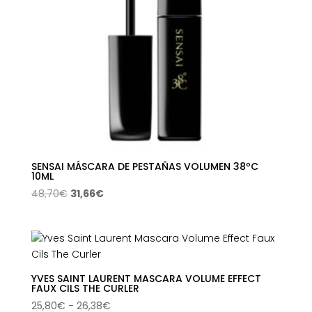
SENSAI MÁSCARA DE PESTAÑAS VOLUMEN 38ºC
10ML
El
El
48,70
€
31,66
€
precio
precio
original
actual
era:
es:
48,70€.
31,66€.
YVES SAINT LAURENT MASCARA VOLUME EFFECT
FAUX CILS THE CURLER
Rango
25,80
€
-
26,38
€