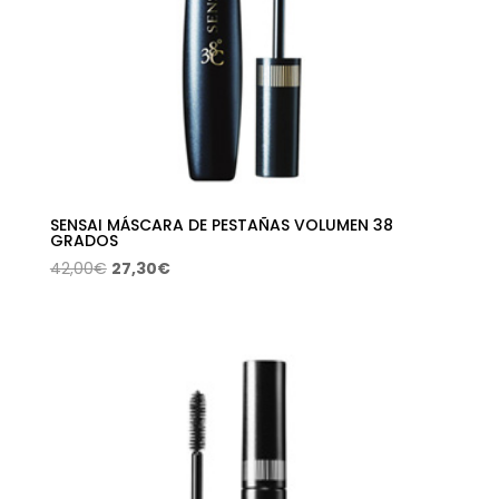
SENSAI MÁSCARA DE PESTAÑAS VOLUMEN 38
GRADOS
El
El
42,00
€
27,30
€
precio
precio
original
actual
era:
es:
42,00€.
27,30€.