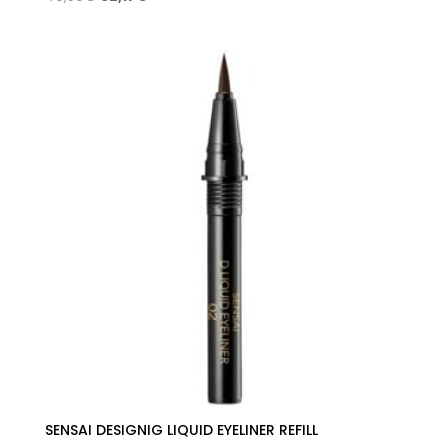
precio
precio
original
actual
era:
es:
49,50€.
32,17€.
SENSAI DESIGNIG LIQUID EYELINER REFILL