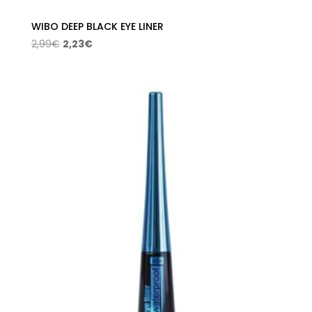
WIBO DEEP BLACK EYE LINER
El
El
2,99
€
2,23
€
precio
precio
original
actual
era:
es:
2,99€.
2,23€.