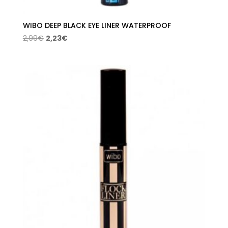
WIBO DEEP BLACK EYE LINER WATERPROOF
El
El
2,99
€
2,23
€
precio
precio
original
actual
era:
es:
2,99€.
2,23€.