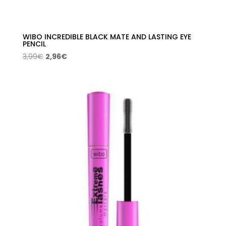
WIBO INCREDIBLE BLACK MATE AND LASTING EYE
PENCIL
El
El
3,99
€
2,96
€
precio
precio
original
actual
era:
es:
3,99€.
2,96€.