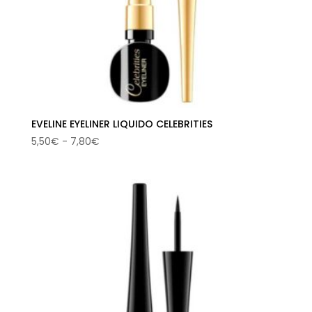
EVELINE EYELINER LIQUIDO CELEBRITIES
Rango
5,50
€
-
7,80
€
de
precios:
desde
5,50€
hasta
7,80€