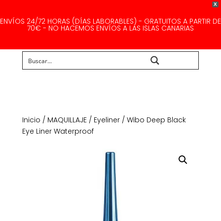
X
ENVÍOS 24/72 HORAS (DÍAS LABORABLES) - GRATUITOS A PARTIR DE
70€ - NO HACEMOS ENVÍOS A LAS ISLAS CANARIAS
Buscar...
Inicio
/
MAQUILLAJE
/
Eyeliner
/ Wibo Deep Black
Eye Liner Waterproof