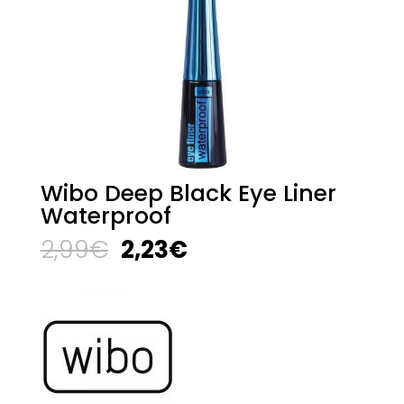
Wibo Deep Black Eye Liner
Waterproof
El
El
2,99
€
2,23
€
precio
precio
original
actual
era:
es:
2,99€.
2,23€.