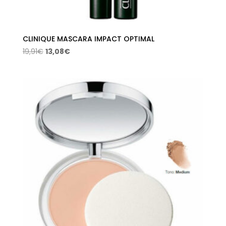
CLINIQUE MASCARA IMPACT OPTIMAL
El
El
19,91
€
13,08
€
precio
precio
original
actual
era:
es:
19,91€.
13,08€.