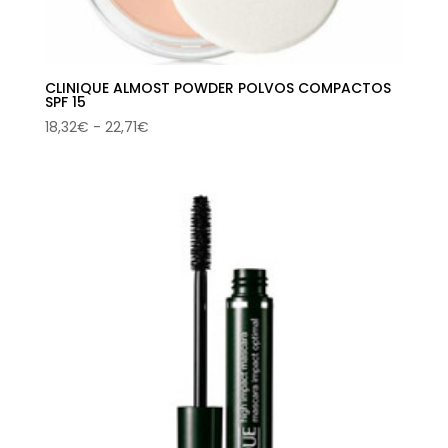
CLINIQUE ALMOST POWDER POLVOS COMPACTOS
SPF 15
Rango
18,32
€
-
22,71
€
de
precios:
desde
18,32€
hasta
22,71€