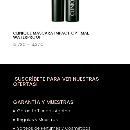
CLINIQUE MASCARA IMPACT OPTIMAL
WATERPROOF
Rango
13,72
€
-
16,37
€
de
precios:
desde
13,72€
hasta
¡SUSCRÍBETE PARA VER NUESTRAS
OFERTAS!
16,37€
GARANTÍA Y MUESTRAS
Garantía Tiendas Agatha
Regalos y Muestras
Sorteos de Perfumes y Cosméticos