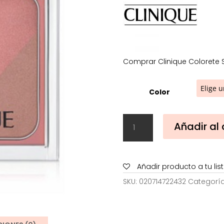
48,00€
Comprar Clinique Colorete S
Color
Clinique
Añadir al 
Colorete
Sculptionary
Cheek
cantidad
Añadir producto a tu li
SKU:
020714722432
Categorí