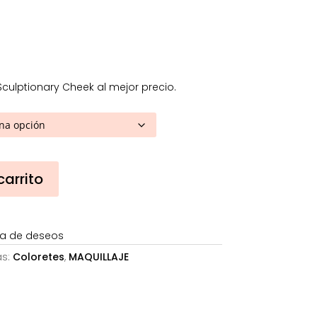
.
31,68€.
culptionary Cheek al mejor precio.
carrito
sta de deseos
as:
Coloretes
,
MAQUILLAJE