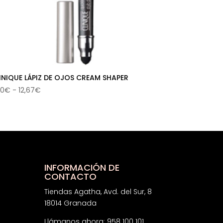
INIQUE LÁPIZ DE OJOS CREAM SHAPER
Rango
10
€
-
12,67
€
de
precios:
desde
12,10€
hasta
12,67€
INFORMACIÓN DE
CONTACTO
Tiendas Agatha, Avd. del Sur, 8
18014 Granada
Llámanos ahora: 958 100 101