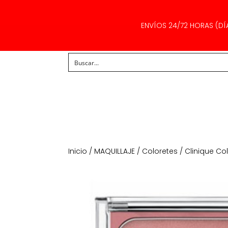
ENVÍOS 24/72 HORAS (DÍ
Inicio
/
MAQUILLAJE
/
Coloretes
/ Clinique Co