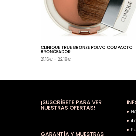
CLINIQUE TRUE BRONZE POLVO COMPACTO
BRONCEADOR
Rango
21,16
€
-
22,18
€
de
precios:
desde
21,16€
hasta
22,18€
¡SUSCRÍBETE PARA VER
IN
NUESTRAS OFERTAS!
N
¡L
Po
GARANTÍA Y MUESTRAS