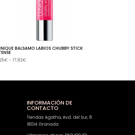
INIQUE BALSAMO LABIOS CHUBBY STICK
TENSE
Rango
,25
€
-
17,82
€
de
precios:
desde
14,25€
hasta
17,82€
INFORMACIÓN DE
CONTACTO
Tiendas Agatha, Avd. del Sur, 8
18014 Granada