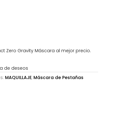
s:
6,14€.
t Zero Gravity Máscara al mejor precio.
sta de deseos
s:
MAQUILLAJE
,
Máscara de Pestañas