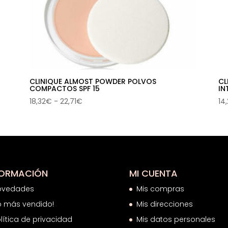
CLINIQUE ALMOST POWDER POLVOS
CL
COMPACTOS SPF 15
IN
Rango
18,32
€
-
22,71
€
14
de
precios:
desde
18,32€
hasta
22,71€
FORMACIÓN
MI CUENTA
ovedades
Mis compras
o más vendido!
Mis direcciones
lítica de privacidad
Mis datos personales