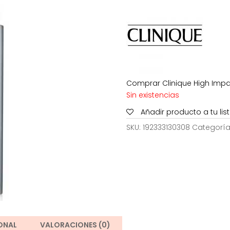
era:
e
32,00€.
1
Comprar Clinique High Impac
Sin existencias
Añadir producto a tu li
SKU:
192333130308
Categoría
ONAL
VALORACIONES (0)