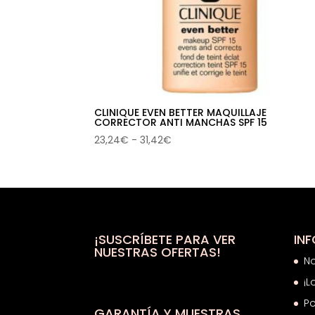
CLINIQUE EVEN BETTER MAQUILLAJE
CORRECTOR ANTI MANCHAS SPF 15
Rango
23,24
€
-
31,42
€
de
precios:
desde
23,24€
hasta
31,42€
¡SUSCRÍBETE PARA VER
IN
NUESTRAS OFERTAS!
N
¡L
Po
GARANTÍA Y MUESTRAS