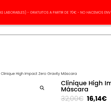
AS LABORABLES) - GRATUITOS A PARTIR DE 70€ - NO HACEMOS ENVÍ
 Clinique High Impact Zero Gravity Máscara
Clinique High I
Máscara
El
E
32,00
€
16,14
€
precio
p
original
a