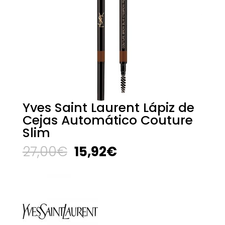
Yves Saint Laurent Lápiz de
Cejas Automático Couture
Slim
El
El
27,00
€
15,92
€
precio
precio
original
actual
era:
es:
27,00€.
15,92€.