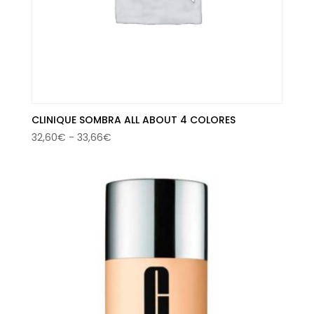
CLINIQUE SOMBRA ALL ABOUT 4 COLORES
Rango
32,60
€
-
33,66
€
de
precios:
desde
32,60€
hasta
33,66€