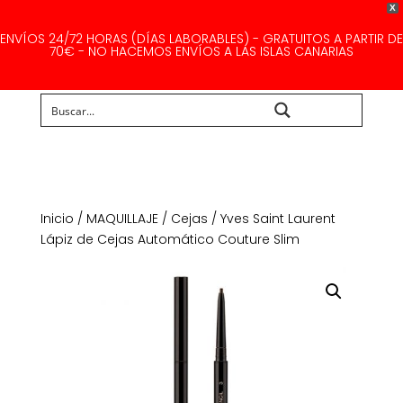
X
ENVÍOS 24/72 HORAS (DÍAS LABORABLES) - GRATUITOS A PARTIR DE
70€ - NO HACEMOS ENVÍOS A LAS ISLAS CANARIAS
Buscar...
Inicio
/
MAQUILLAJE
/
Cejas
/ Yves Saint Laurent
Lápiz de Cejas Automático Couture Slim