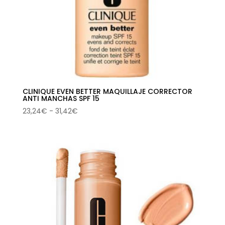
CLINIQUE EVEN BETTER MAQUILLAJE CORRECTOR
ANTI MANCHAS SPF 15
Rango
23,24
€
-
31,42
€
de
precios:
desde
23,24€
hasta
31,42€