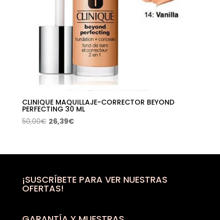
CLINIQUE MAQUILLAJE-CORRECTOR BEYOND
PERFECTING 30 ML
El
El
50,00
€
26,39
€
precio
precio
original
actual
era:
es:
50,00€.
26,39€.
¡SUSCRÍBETE PARA VER NUESTRAS
OFERTAS!
GARANTÍA Y MUESTRAS