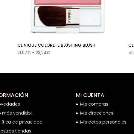
CLINIQUE COLORETE BLUSHING BLUSH
CL
Rango
21,97
€
-
23,24
€
45
de
precios:
desde
21,97€
hasta
23,24€
FORMACIÓN
MI CUENTA
ovedades
Mis compras
o más vendido!
Mis direcciones
lítica de privacidad
Mis datos personales
estras tiendas