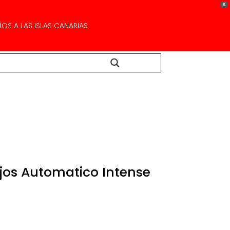
X
OS A LAS ISLAS CANARIAS
Buscar...
Ojos Automatico Intense
Rango
de
recios: