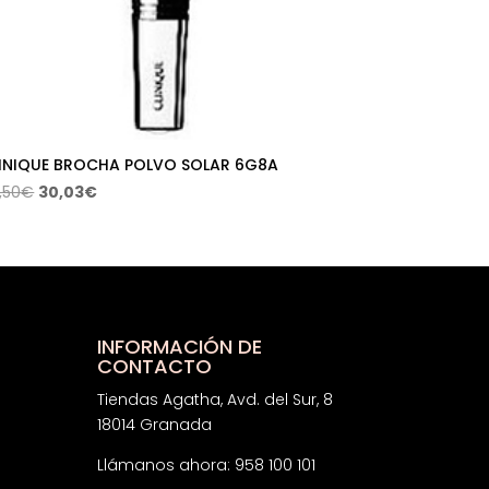
INIQUE BROCHA POLVO SOLAR 6G8A
El
El
,50
€
30,03
€
precio
precio
original
actual
era:
es:
45,50€.
30,03€.
INFORMACIÓN DE
CONTACTO
Tiendas Agatha, Avd. del Sur, 8
18014 Granada
Llámanos ahora: 958 100 101