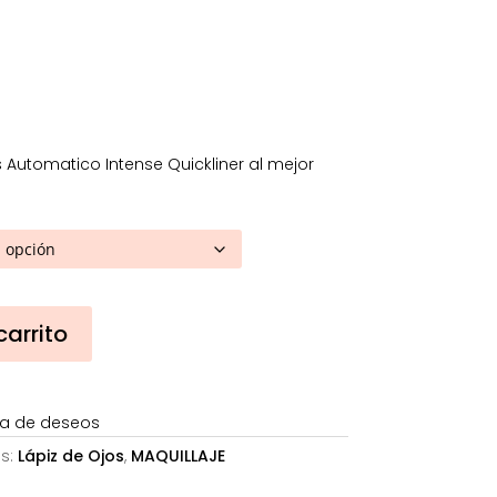
desde
3,96€
asta
8,48€
 Automatico Intense Quickliner al mejor
carrito
sta de deseos
s:
Lápiz de Ojos
,
MAQUILLAJE