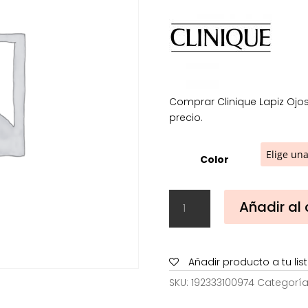
1
h
1
Comprar Clinique Lapiz Ojos
precio.
Color
Clinique
Añadir al 
Lapiz
Ojos
Automatico
Intense
Añadir producto a tu li
Quickliner
SKU:
192333100974
Categoría
cantidad