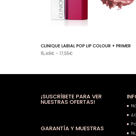
CLINIQUE LABIAL POP LIP COLOUR + PRIMER
Rango
15,48
€
-
17,55
€
de
precios:
desde
15,48€
hasta
17,55€
¡SUSCRÍBETE PARA VER
IN
NUESTRAS OFERTAS!
N
¡L
Po
GARANTÍA Y MUESTRAS
Nu