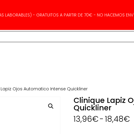
AS LABORABLES) - GRATUITOS A PARTIR DE 70€ - NO HACEMOS ENVÍ
 Lapiz Ojos Automatico Intense Quickliner
Clinique Lapiz 
Quickliner
13,96
€
-
18,48
€
p