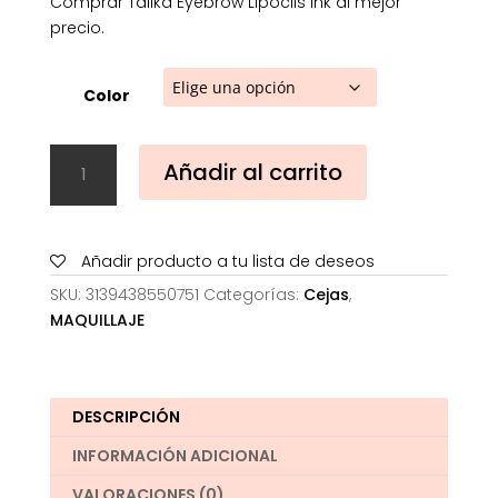
Comprar Talika Eyebrow Lipocils Ink al mejor
precio.
Color
Talika
Añadir al carrito
Eyebrow
Lipocils
Ink
cantidad
Añadir producto a tu lista de deseos
SKU:
3139438550751
Categorías:
Cejas
,
MAQUILLAJE
DESCRIPCIÓN
INFORMACIÓN ADICIONAL
VALORACIONES (0)