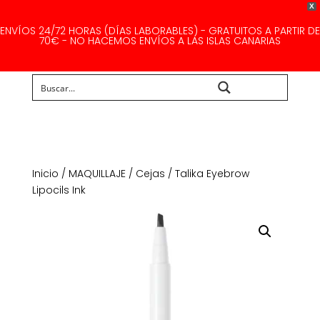
X
ENVÍOS 24/72 HORAS (DÍAS LABORABLES) - GRATUITOS A PARTIR DE
70€ - NO HACEMOS ENVÍOS A LAS ISLAS CANARIAS
Buscar...
Inicio
/
MAQUILLAJE
/
Cejas
/ Talika Eyebrow
Lipocils Ink