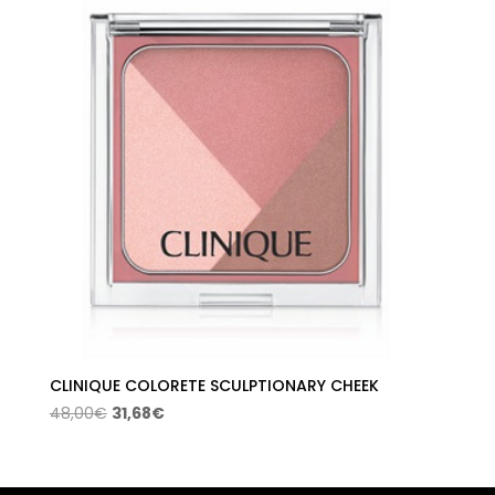
42,00€.
22,18€.
CLINIQUE COLORETE SCULPTIONARY CHEEK
El
El
48,00
€
31,68
€
precio
precio
original
actual
era:
es: