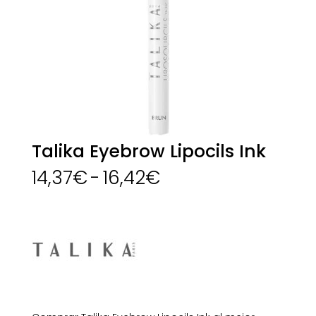
Talika Eyebrow Lipocils Ink
Rango
14,37
€
-
16,42
€
de
precios:
desde
14,37€
hasta
16,42€