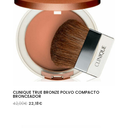
CLINIQUE TRUE BRONZE POLVO COMPACTO
BRONCEADOR
El
El
42,00
€
22,18
€
precio
precio
original
actual
era:
es: