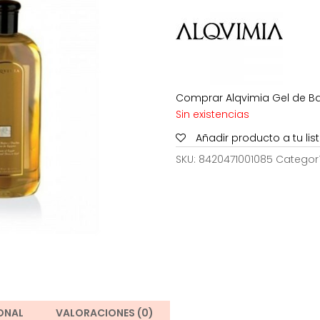
30,70€.
2
Comprar Alqvimia Gel de Bañ
Sin existencias
Añadir producto a tu li
SKU:
8420471001085
Categor
ONAL
VALORACIONES (0)