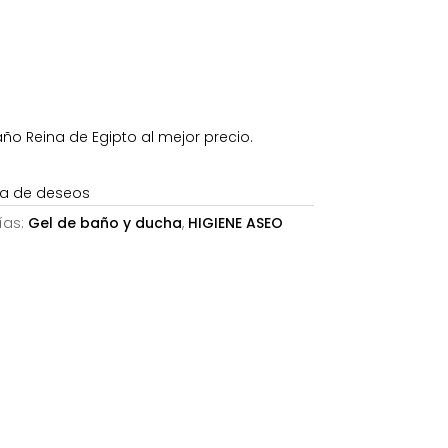
6,10€.
o Reina de Egipto al mejor precio.
sta de deseos
ías:
Gel de baño y ducha
,
HIGIENE ASEO