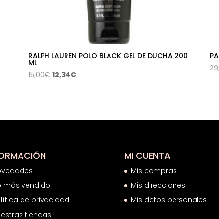
RALPH LAUREN POLO BLACK GEL DE DUCHA 200
PA
ML
29
El
El
15,00
€
12,34
€
precio
precio
original
actual
era:
es:
15,00€.
12,34€.
FORMACIÓN
MI CUENTA
ovedades
Mis compras
o más vendido!
Mis direcciones
lítica de privacidad
Mis datos personales
estras tiendas