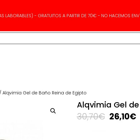
AS LABORABLES) - GRATUITOS A PARTIR DE 70€ - NO HACEMOS ENVÍ
/ Alqvimia Gel de Baño Reina de Egipto
Alqvimia Gel de
El
E
30,70
€
26,10
€
precio
p
original
era:
e