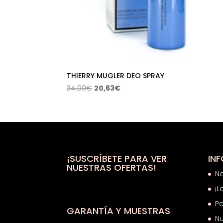
THIERRY MUGLER DEO SPRAY
El
El
34,00
€
20,63
€
precio
precio
original
actual
era:
es:
34,00€.
20,63€.
¡SUSCRÍBETE PARA VER
IN
NUESTRAS OFERTAS!
N
¡L
Po
GARANTÍA Y MUESTRAS
Nu