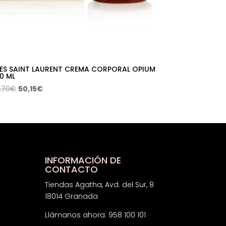
ES SAINT LAURENT CREMA CORPORAL OPIUM
0 ML
El
El
,70
€
50,15
€
precio
precio
original
actual
era:
es:
78,70€.
50,15€.
INFORMACIÓN DE
CONTACTO
Tiendas Agatha, Avd. del Sur, 8
18014 Granada
Llámanos ahora: 958 100 101