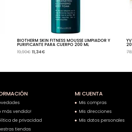
BIOTHERM SKIN FITNESS MOUSSE LIMPIADOR Y
YV
PURIFICANTE PARA CUERPO 200 ML
20
El
El
19,90
€
11,34
€
78
precio
precio
original
actual
era:
es:
19,90€.
11,34€.
FORMACIÓN
MI CUENTA
ovedades
Mis compras
o más vendido!
Mis direcciones
lítica de privacidad
Mis datos personales
estras tiendas