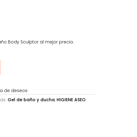
7,77€.
ño Body Sculptor al mejor precio.
sta de deseos
as:
Gel de baño y ducha
,
HIGIENE ASEO