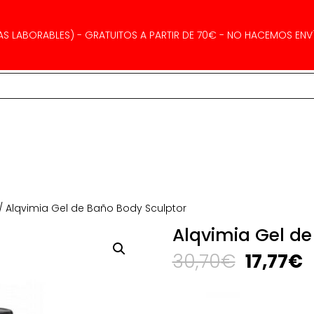
AS LABORABLES) - GRATUITOS A PARTIR DE 70€ - NO HACEMOS ENVÍ
/ Alqvimia Gel de Baño Body Sculptor
Alqvimia Gel de
El
E
30,70
€
17,77
€
precio
p
original
a
era:
e