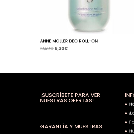
ANNE MOLLER DEO ROLL-ON
El
El
10,50
€
6,30
€
precio
precio
original
actual
era:
es:
10,50€.
6,30€.
¡SUSCRÍBETE PARA VER
IN
NUESTRAS OFERTAS!
N
¡L
Po
GARANTÍA Y MUESTRAS
Nu