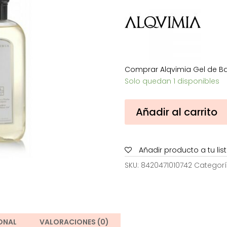
30,70€.
1
Comprar Alqvimia Gel de Ba
Solo quedan 1 disponibles
Alqvimia
Añadir al carrito
Gel
de
Baño
Añadir producto a tu li
Body
Sculptor
SKU:
8420471010742
Categorí
cantidad
ONAL
VALORACIONES (0)