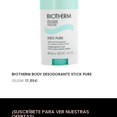
BIOTHERM BODY DESODORANTE STICK PURE
El
El
32,23
€
17,85
€
precio
precio
original
actual
era:
es:
32,23€.
17,85€.
¡SUSCRÍBETE PARA VER NUESTRAS
OFERTAS!