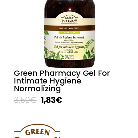
Green Pharmacy Gel For
Intimate Hygiene
Normalizing
El
El
3,50
€
1,83
€
precio
precio
original
actual
era:
es:
3,50€.
1,83€.