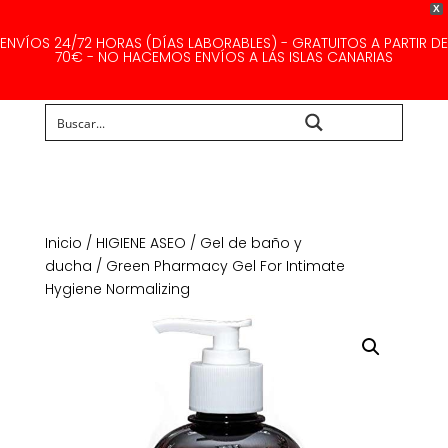
X
ENVÍOS 24/72 HORAS (DÍAS LABORABLES) - GRATUITOS A PARTIR DE
70€ - NO HACEMOS ENVÍOS A LAS ISLAS CANARIAS
Buscar...
Inicio
/
HIGIENE ASEO
/
Gel de baño y
ducha
/ Green Pharmacy Gel For Intimate
Hygiene Normalizing