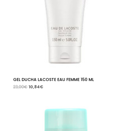
GEL DUCHA LACOSTE EAU FEMME 150 ML
El
El
23,00
€
10,84
€
precio
precio
original
actual
era:
es:
23,00€.
10,84€.