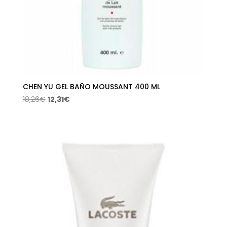
CHEN YU GEL BAÑO MOUSSANT 400 ML
El
El
18,26
€
12,31
€
precio
precio
original
actual
era:
es:
18,26€.
12,31€.