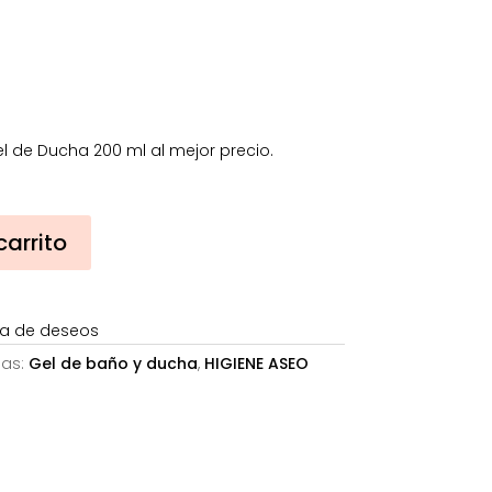
14,68€.
l de Ducha 200 ml al mejor precio.
carrito
sta de deseos
ías:
Gel de baño y ducha
,
HIGIENE ASEO