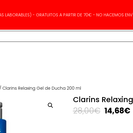
AS LABORABLES) - GRATUITOS A PARTIR DE 70€ - NO HACEMOS ENVÍ
/ Clarins Relaxing Gel de Ducha 200 ml
Clarins Relaxin
El
E
28,00
€
14,68
€
precio
original
era: