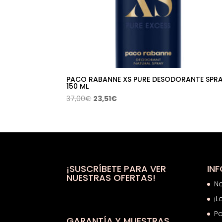
PACO RABANNE XS PURE DESODORANTE SPR
150 ML
El
El
37,00
€
23,51
€
precio
precio
original
actual
era:
es:
37,00€.
23,51€.
¡SUSCRÍBETE PARA VER
IN
NUESTRAS OFERTAS!
N
¡L
Po
GARANTÍA Y MUESTRAS