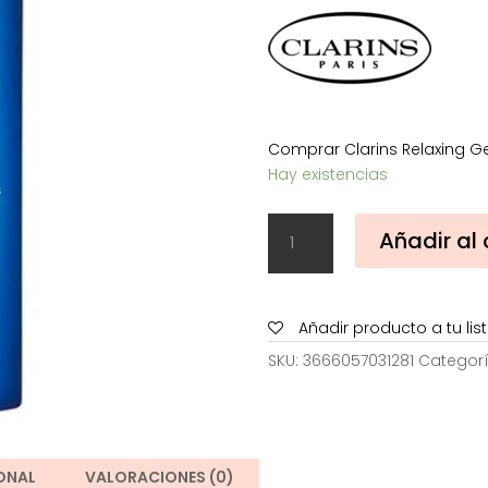
28,00€.
Comprar Clarins Relaxing Ge
Hay existencias
Clarins
Añadir al 
Relaxing
Gel
de
Ducha
Añadir producto a tu li
200
SKU:
3666057031281
Categor
ml
cantidad
ONAL
VALORACIONES (0)