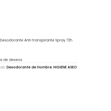
s:
7,64€.
sodorante Anti-transpirante Spray 72h
sta de deseos
ías:
Desodorante de Hombre
,
HIGIENE ASEO