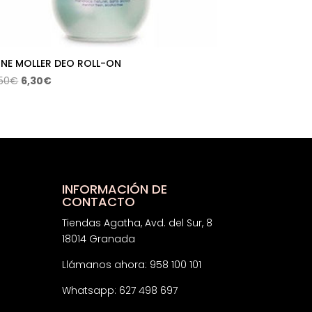
NE MOLLER DEO ROLL-ON
El
El
,50
€
6,30
€
precio
precio
original
actual
era:
es:
10,50€.
6,30€.
INFORMACIÓN DE
CONTACTO
Tiendas Agatha, Avd. del Sur, 8
18014 Granada
Llámanos ahora: 958 100 101
Whatsapp: 627 498 697