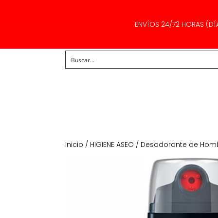
ENVÍOS 24/72 HORAS (DÍ
Inicio
/
HIGIENE ASEO
/
Desodorante de Hom