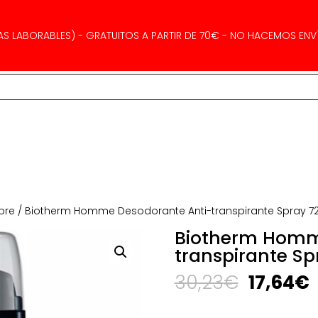
AS LABORABLES) - GRATUITOS A PARTIR DE 70€ - NO HACEMOS ENVÍ
bre
/ Biotherm Homme Desodorante Anti-transpirante Spray 7
Biotherm Homm
transpirante Sp
El
E
30,23
€
17,64
€
precio
p
original