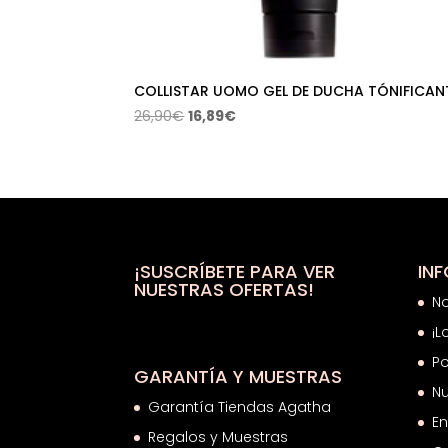
COLLISTAR UOMO GEL DE DUCHA TÓNIFICAN
El
El
26,90
€
16,89
€
precio
precio
original
actual
era:
es:
26,90€.
16,89€.
¡SUSCRÍBETE PARA VER
IN
NUESTRAS OFERTAS!
N
¡L
Po
GARANTÍA Y MUESTRAS
Nu
Garantía Tiendas Agatha
En
Regalos y Muestras