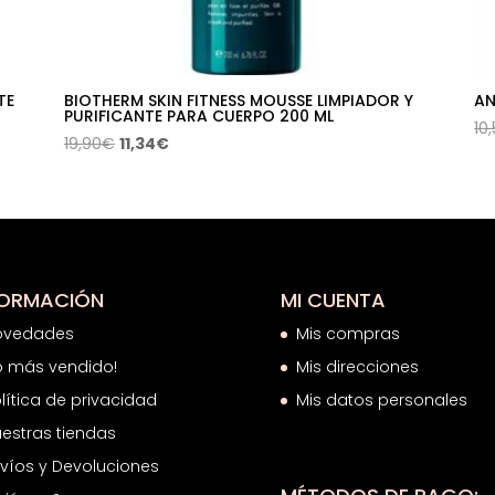
TE
BIOTHERM SKIN FITNESS MOUSSE LIMPIADOR Y
AN
PURIFICANTE PARA CUERPO 200 ML
10
El
El
19,90
€
11,34
€
precio
precio
original
actual
era:
es:
19,90€.
11,34€.
FORMACIÓN
MI CUENTA
ovedades
Mis compras
o más vendido!
Mis direcciones
lítica de privacidad
Mis datos personales
estras tiendas
víos y Devoluciones