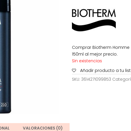
era:
e
30,23€.
1
Comprar Biotherm Homme De
150ml al mejor precio.
Sin existencias
Añadir producto a tu li
SKU:
3614271099853
Categor
ONAL
VALORACIONES (0)